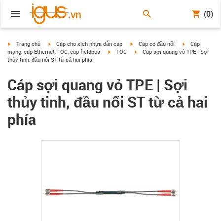
(0)
igus-icon-arrow-right
igus-icon-arrow-right
igus-icon-arrow-right
igus-icon-arrow
Trang chủ
Cáp cho xích nhựa dẫn cáp
Cáp có đầu nối
Cáp
igus-icon-arrow-right
igus-icon-arrow-right
mạng, cáp Ethernet, FOC, cáp fieldbus
FOC
Cáp sợi quang vỏ TPE | Sợi
thủy tinh, đầu nối ST từ cả hai phía
Cáp sợi quang vỏ TPE | Sợi
thủy tinh, đầu nối ST từ cả hai
phía