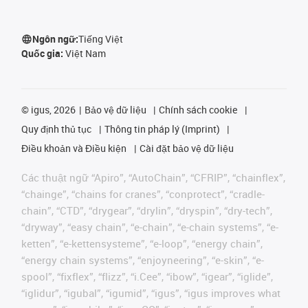
Ngôn ngữ:
Tiếng Việt
Quốc gia:
Việt Nam
©
igus, 2026
Bảo vệ dữ liệu
Chính sách cookie
Quy định thủ tục
Thông tin pháp lý (Imprint)
Điều khoản và Điều kiện
Cài đặt bảo vệ dữ liệu
Các thuật ngữ “Apiro”, “AutoChain”, “CFRIP”, “chainflex”,
“chainge”, “chains for cranes”, “conprotect”, “cradle-
chain”, “CTD”, “drygear”, “drylin”, “dryspin”, “dry-tech”,
“dryway”, “easy chain”, “e-chain”, “e-chain systems”, “e-
ketten”, “e-kettensysteme”, “e-loop”, “energy chain”,
“energy chain systems”, “enjoyneering”, “e-skin”, “e-
spool”, “fixflex”, “flizz”, “i.Cee”, “ibow”, “igear”, “iglide”,
“iglidur”, “igubal”, “igumid”, “igus”, “igus improves what