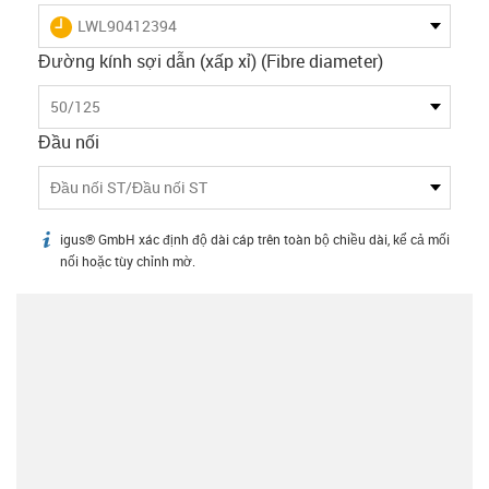
igus-icon-lieferzeit
LWL90412394
Đường kính sợi dẫn (xấp xỉ) (Fibre diameter)
50/125
Đầu nối
Đầu nối ST/Đầu nối ST
igus® GmbH xác định độ dài cáp trên toàn bộ chiều dài, kể cả mối
igus-icon-info
nối hoặc tùy chỉnh mờ.