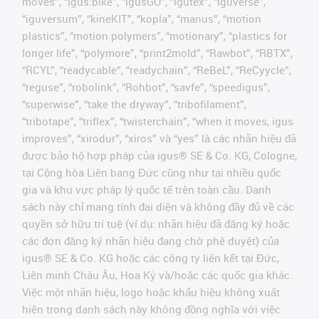
moves”, “igus:bike”, “igusGO”, “igutex”, “iguverse”,
“iguversum”, “kineKIT”, “kopla”, “manus”, “motion
plastics”, “motion polymers”, “motionary”, “plastics for
longer life”, “polymore”, “print2mold”, “Rawbot”, “RBTX”,
“RCYL”, “readycable”, “readychain”, “ReBeL”, “ReCyycle”,
“reguse”, “robolink”, “Rohbot”, “savfe”, “speedigus”,
“superwise”, “take the dryway”, “tribofilament”,
“tribotape”, “triflex”, “twisterchain”, “when it moves, igus
improves”, “xirodur”, “xiros” và “yes” là các nhãn hiệu đã
được bảo hộ hợp pháp của igus® SE & Co. KG, Cologne,
tại Cộng hòa Liên bang Đức cũng như tại nhiều quốc
gia và khu vực pháp lý quốc tế trên toàn cầu. Danh
sách này chỉ mang tính đại diện và không đầy đủ về các
quyền sở hữu trí tuệ (ví dụ: nhãn hiệu đã đăng ký hoặc
các đơn đăng ký nhãn hiệu đang chờ phê duyệt) của
igus® SE & Co. KG hoặc các công ty liên kết tại Đức,
Liên minh Châu Âu, Hoa Kỳ và/hoặc các quốc gia khác.
Việc một nhãn hiệu, logo hoặc khẩu hiệu không xuất
hiện trong danh sách này không đồng nghĩa với việc