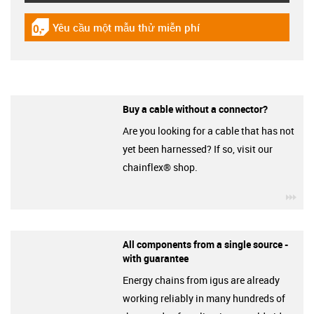
Yêu cầu một mẫu thử miễn phí
igus-icon-gratismuster
Buy a cable without a connector?
Are you looking for a cable that has not
yet been harnessed? If so, visit our
chainflex® shop.
igu
All components from a single source -
with guarantee
Energy chains from igus are already
working reliably in many hundreds of