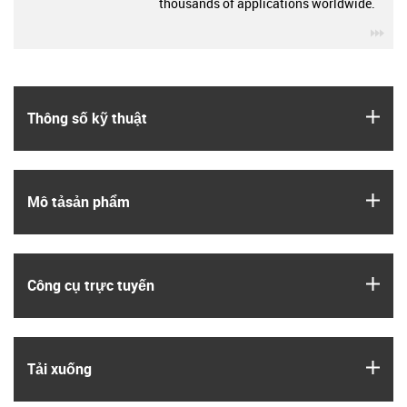
thousands of applications worldwide.
igu
igus
Thông số kỹ thuật
igus
Mô tả­sản phẩm
igus
Công cụ trực tuyến
igus
Tải xuống