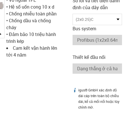
Số lõi và tiết diện danh
• Hệ số uốn cong 10 x d
định của dây dẫn
• Chống nhiễu toàn phần
(2x0.25)C
• Chống dầu và chống
cháy
Bus system
igus-icon-lupe
• Đảm bảo 10 triệu hành
trình kép
Cam kết vận hành lên
tới 4 năm
Thiết kế đầu nối
igus® GmbH xác định độ
igus-icon-info
dài cáp trên toàn bộ chiều
dài, kể cả mối nối hoặc tùy
chỉnh mờ.