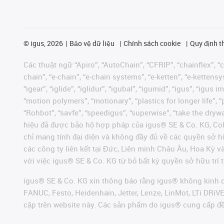
©
igus, 2026
Bảo vệ dữ liệu
Chính sách cookie
Quy định t
Các thuật ngữ “Apiro”, “AutoChain”, “CFRIP”, “chainflex”, “ch
chain”, “e-chain”, “e-chain systems”, “e-ketten”, “e-kettensys
“igear”, “iglide”, “iglidur”, “igubal”, “igumid”, “igus”, “ig
“motion polymers”, “motionary”, “plastics for longer life”, 
“Rohbot”, “savfe”, “speedigus”, “superwise”, “take the dryway
hiệu đã được bảo hộ hợp pháp của igus® SE & Co. KG, Col
chỉ mang tính đại diện và không đầy đủ về các quyền sở h
các công ty liên kết tại Đức, Liên minh Châu Âu, Hoa Kỳ 
với việc igus® SE & Co. KG từ bỏ bất kỳ quyền sở hữu trí t
igus® SE & Co. KG xin thông báo rằng igus® không kinh d
FANUC, Festo, Heidenhain, Jetter, Lenze, LinMot, LTi DRi
cập trên website này. Các sản phẩm do igus® cung cấp đ