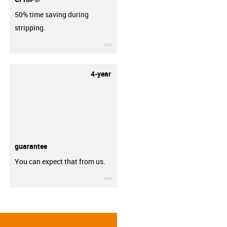
50% time saving during
stripping.
igus-icon-3arrow
4-year
guarantee
You can expect that from us.
igus-icon-3arrow