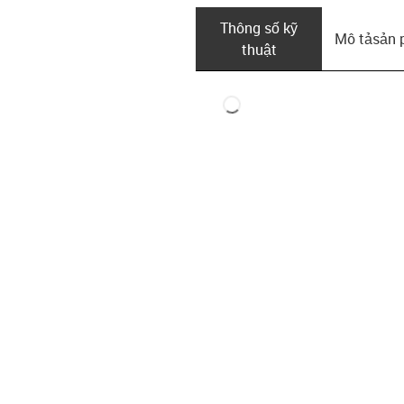
Thông số kỹ
Mô tả­sản
thuật