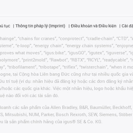
hủ tục
Thông tin pháp lý (Imprint)
Điều khoản và Điều kiện
Cài đặ
ainge”, “chains for cranes”, “conprotect”, “cradle-chain”, “CTD”, “d
teme”, “e-loop”, “energy chain”, “energy chain systems”, “enjoyneering
us improves what moves”, “igus:bike”, “igusGO”, “igutex”, “iguverse”,
“polymore”, “print2mold”, “Rawbot”, “RBTX”, “RCYL”, “readycable”, “
”, “tribofilament”, “tribotape”, “triflex”, “twisterchain”, “when it 
ogne, tại Cộng hòa Liên bang Đức cũng như tại nhiều quốc gia và
ữu trí tuệ (ví dụ: nhãn hiệu đã đăng ký hoặc các đơn đăng ký nh
và/hoặc các quốc gia khác. Việc một nhãn hiệu, logo hoặc khẩu 
uệ nào đối với các tài sản đó.
oanh các sản phẩm của Allen Bradley, B&R, Baumüller, Beckhoff,
VES, Mitsubishi, NUM, Parker, Bosch Rexroth, SEW, Siemens, Stöbe
ều là sản phẩm chính hãng của igus® SE & Co. KG.