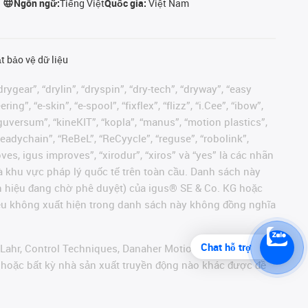
Ngôn ngữ:
Tiếng Việt
Quốc gia:
Việt Nam
t bảo vệ dữ liệu
rygear”, “drylin”, “dryspin”, “dry-tech”, “dryway”, “easy
”, “e-skin”, “e-spool”, “fixflex”, “flizz”, “i.Cee”, “ibow”,
 “iguversum”, “kineKIT”, “kopla”, “manus”, “motion plastics”,
readychain”, “ReBeL”, “ReCyycle”, “reguse”, “robolink”,
moves, igus improves”, “xirodur”, “xiros” và “yes” là các nhãn
 khu vực pháp lý quốc tế trên toàn cầu. Danh sách này
ãn hiệu đang chờ phê duyệt) của igus® SE & Co. KG hoặc
hiệu không xuất hiện trong danh sách này không đồng nghĩa
Chat hỗ trợ
 Lahr, Control Techniques, Danaher Motion, ELAU, FAGOR,
r hoặc bất kỳ nhà sản xuất truyền động nào khác được đề