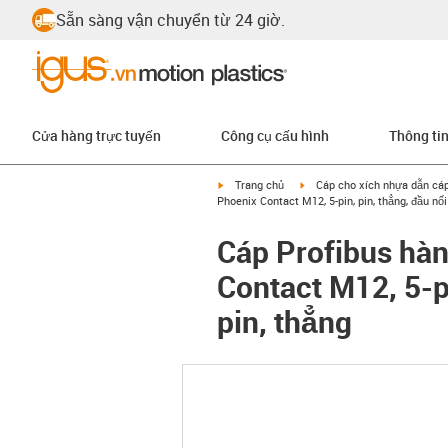
Sẵn sàng vận chuyển từ 24 giờ.
Cửa hàng trực tuyến
Công cụ cấu hình
Thông ti
igus-icon-arrow-right
igus-icon-arrow-right
Trang chủ
Cáp cho xích nhựa dẫn cá
Phoenix Contact M12, 5-pin, pin, thẳng, đầu nối
Cáp Profibus hàn
Contact M12, 5-pi
pin, thẳng