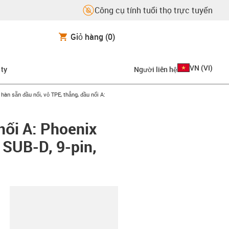
Công cụ tính tuổi thọ trực tuyến
Giỏ hàng
(0)
VN
(
VI
)
 ty
Người liên hệ
-right
hàn sẵn đầu nối, vỏ TPE, thẳng, đầu nối A:
nối A: Phoenix
 SUB-D, 9-pin,
copy-clipboard