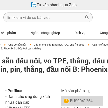
Tư vấn nhanh qua Zalo
n sản phẩm
Ngành công nghiệp
Dịch vụ
Công
igus-icon-arrow-right
igus-icon-arrow-right
igus-icon-arrow
p
Cáp có đầu nối
Cáp mạng, cáp Ethernet, FOC, cáp fieldbus
Cáp Profibus 
 B: Phoenix SUB-D, 9-pin, pin, thẳng
 sẵn đầu nối, vỏ TPE, thẳng, đầu 
n, pin, thẳng, đầu nối B: Phoenix
igus-icon-
•
Profibus
Mã sản phẩm.
• Dành cho ứng dụng xích
igus-icon-lieferzeit
BUS9041254
nhựa dẫn cáp
• Vỏ ngoài TPE