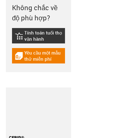
Không chắc về
độ phù hợp?
Tính toán tuổi thọ
igus-icon-lebensdauerrechner
vận hành
Yêu cầu một mẫu
igus-icon-gratismuster
thử miễn phí
CFRIP®