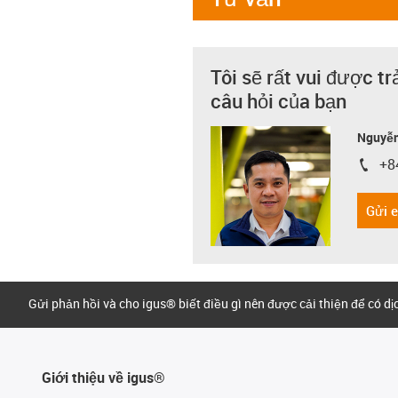
Tôi sẽ rất vui được tr
câu hỏi của bạn
Nguyễn
+8
igus-i
Gửi 
Gửi phản hồi và cho igus® biết điều gì nên được cải thiện để có d
Giới thiệu về igus®