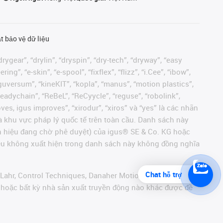
t bảo vệ dữ liệu
rygear”, “drylin”, “dryspin”, “dry-tech”, “dryway”, “easy
”, “e-skin”, “e-spool”, “fixflex”, “flizz”, “i.Cee”, “ibow”,
 “iguversum”, “kineKIT”, “kopla”, “manus”, “motion plastics”,
readychain”, “ReBeL”, “ReCyycle”, “reguse”, “robolink”,
moves, igus improves”, “xirodur”, “xiros” và “yes” là các nhãn
 khu vực pháp lý quốc tế trên toàn cầu. Danh sách này
ãn hiệu đang chờ phê duyệt) của igus® SE & Co. KG hoặc
hiệu không xuất hiện trong danh sách này không đồng nghĩa
Chat hỗ trợ
 Lahr, Control Techniques, Danaher Motion, ELAU, FAGOR,
r hoặc bất kỳ nhà sản xuất truyền động nào khác được đề