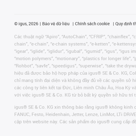
©
igus, 2026
Bảo vệ dữ liệu
Chính sách cookie
Quy định t
Các thuật ngữ “Apiro”, “AutoChain”, “CFRIP”, “chainflex”, “ch
chain”, “e-chain”, “e-chain systems”, “e-ketten”, “e-kettensys
“igear”, “iglide”, “iglidur”, “igubal”, “igumid”, “igus”, “ig
“motion polymers”, “motionary”, “plastics for longer life”, 
“Rohbot”, “savfe”, “speedigus”, “superwise”, “take the dryway
hiệu đã được bảo hộ hợp pháp của igus® SE & Co. KG, Col
chỉ mang tính đại diện và không đầy đủ về các quyền sở h
các công ty liên kết tại Đức, Liên minh Châu Âu, Hoa Kỳ 
với việc igus® SE & Co. KG từ bỏ bất kỳ quyền sở hữu trí t
igus® SE & Co. KG xin thông báo rằng igus® không kinh d
FANUC, Festo, Heidenhain, Jetter, Lenze, LinMot, LTi DRi
cập trên website này. Các sản phẩm do igus® cung cấp đ