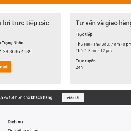
ả lời trực tiếp các
Tư vấn và giao hàn
Trực tiếp
 Trọng Nhân
Thứ Hai - Thứ Sáu: 7 am - 8 p
Thứ 7: 8 am - 12 pm
4 28 3636 4189
con-phone
Trực tuyến
email
24h
ịch vụ tốt hơn cho khách hàng.
Phản hồi
Dịch vụ
Tính năng myigus