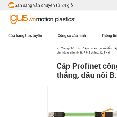
Sẵn sàng vận chuyển từ 24 giờ.
Cửa hàng trực tuyến
Công cụ cấu hình
Thông ti
igus-icon-arrow-right
igus-icon-arrow-right
Trang chủ
Cáp cho xích nhựa dẫn cá
pin thẳng, đầu nối B: RJ45 thẳng, 12.5 x d
Cáp Profinet côn
thẳng, đầu nối B: