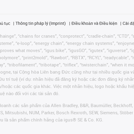
hủ tục
Thông tin pháp lý (Imprint)
Điều khoản và Điều kiện
Cài đặ
ainge”, “chains for cranes”, “conprotect”, “cradle-chain”, “CTD”, “d
teme”, “e-loop”, “energy chain”, “energy chain systems”, “enjoyneering
us improves what moves”, “igus:bike”, “igusGO”, “igutex”, “iguverse”,
“polymore”, “print2mold”, “Rawbot”, “RBTX”, “RCYL”, “readycable”, “
”, “tribofilament”, “tribotape”, “triflex”, “twisterchain”, “when it 
ogne, tại Cộng hòa Liên bang Đức cũng như tại nhiều quốc gia và
ữu trí tuệ (ví dụ: nhãn hiệu đã đăng ký hoặc các đơn đăng ký nh
và/hoặc các quốc gia khác. Việc một nhãn hiệu, logo hoặc khẩu 
uệ nào đối với các tài sản đó.
oanh các sản phẩm của Allen Bradley, B&R, Baumüller, Beckhoff,
VES, Mitsubishi, NUM, Parker, Bosch Rexroth, SEW, Siemens, Stöbe
ều là sản phẩm chính hãng của igus® SE & Co. KG.