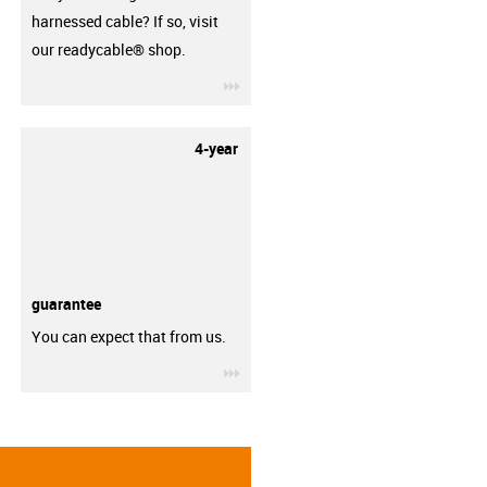
harnessed cable? If so, visit
our readycable® shop.
igus-icon-3arrow
4-year
guarantee
You can expect that from us.
igus-icon-3arrow