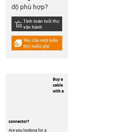
độ phù hợp?
Tính toán tuổi thọ
igus-icon-lebensdauerrechner
vận hành
Yêu cầu một mẫu
igus-icon-gratismuster
thử miễn phí
Buy a
cable
with a
connector?
Are you looking for a