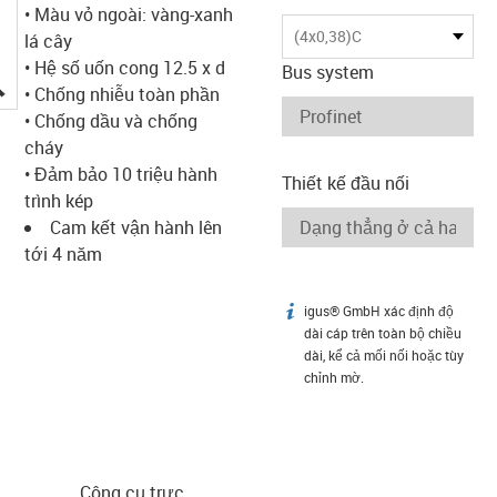
• Màu vỏ ngoài: vàng-xanh
(4x0,38)C
lá cây
• Hệ số uốn cong 12.5 x d
Bus system
igus-icon-lupe
• Chống nhiễu toàn phần
• Chống dầu và chống
cháy
• Đảm bảo 10 triệu hành
Thiết kế đầu nối
trình kép
Cam kết vận hành lên
tới 4 năm
igus® GmbH xác định độ
igus-icon-info
dài cáp trên toàn bộ chiều
dài, kể cả mối nối hoặc tùy
chỉnh mờ.
Công cụ trực