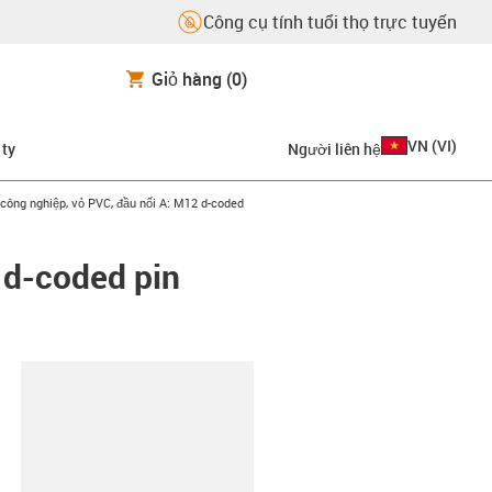
Công cụ tính tuổi thọ trực tuyến
Giỏ hàng
(0)
VN
(
VI
)
 ty
Người liên hệ
-right
 công nghiệp, vỏ PVC, đầu nối A: M12 d-coded
 d-coded pin
copy-clipboard