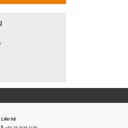
g
m
Liên hệ
+84 28 3636 4189