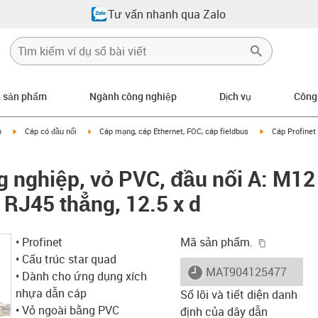
Tư vấn nhanh qua Zalo
n sản phẩm
Ngành công nghiệp
Dịch vụ
Công
igus-icon-arrow-right
igus-icon-arrow-right
igus-icon-arrow
p
Cáp có đầu nối
Cáp mạng, cáp Ethernet, FOC, cáp fieldbus
Cáp Profinet
g nghiệp, vỏ PVC, đầu nối A: M12
 RJ45 thẳng, 12.5 x d
igus-icon-
• Profinet
Mã sản phẩm.
• Cấu trúc star quad
igus-icon-lieferzeit
MAT904125477
• Dành cho ứng dụng xích
nhựa dẫn cáp
Số lõi và tiết diện danh
• Vỏ ngoài bằng PVC
định của dây dẫn