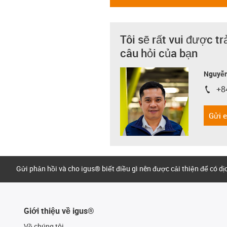
Tôi sẽ rất vui được tr
câu hỏi của bạn
Nguyễn
+8
igus-i
Gửi 
Gửi phản hồi và cho igus® biết điều gì nên được cải thiện để có d
Giới thiệu về igus®
Về chúng tôi