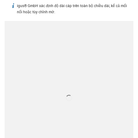
igus® GmbH xác định độ dài cáp trên toàn bộ chiều dài, kể cả mối
igus-icon-info
nối hoặc tùy chỉnh mờ.