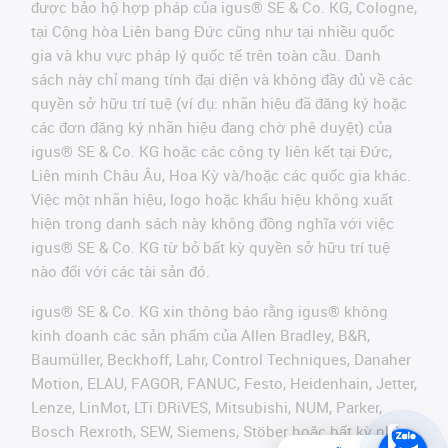
được bảo hộ hợp pháp của igus® SE & Co. KG, Cologne,
tại Cộng hòa Liên bang Đức cũng như tại nhiều quốc
gia và khu vực pháp lý quốc tế trên toàn cầu. Danh
sách này chỉ mang tính đại diện và không đầy đủ về các
quyền sở hữu trí tuệ (ví dụ: nhãn hiệu đã đăng ký hoặc
các đơn đăng ký nhãn hiệu đang chờ phê duyệt) của
igus® SE & Co. KG hoặc các công ty liên kết tại Đức,
Liên minh Châu Âu, Hoa Kỳ và/hoặc các quốc gia khác.
Việc một nhãn hiệu, logo hoặc khẩu hiệu không xuất
hiện trong danh sách này không đồng nghĩa với việc
igus® SE & Co. KG từ bỏ bất kỳ quyền sở hữu trí tuệ
nào đối với các tài sản đó.
igus® SE & Co. KG xin thông báo rằng igus® không
kinh doanh các sản phẩm của Allen Bradley, B&R,
Baumüller, Beckhoff, Lahr, Control Techniques, Danaher
Motion, ELAU, FAGOR, FANUC, Festo, Heidenhain, Jetter,
Lenze, LinMot, LTi DRiVES, Mitsubishi, NUM, Parker,
Bosch Rexroth, SEW, Siemens, Stöber hoặc bất kỳ nhà