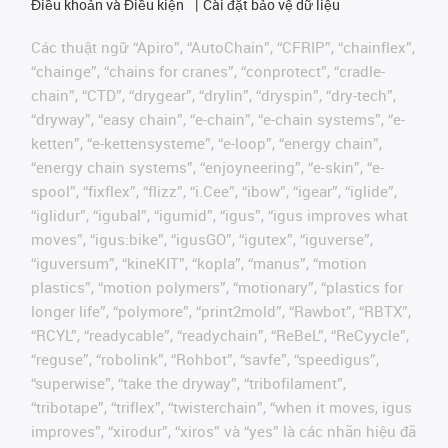
Điều khoản và Điều kiện
Cài đặt bảo vệ dữ liệu
Các thuật ngữ “Apiro”, “AutoChain”, “CFRIP”, “chainflex”,
“chainge”, “chains for cranes”, “conprotect”, “cradle-
chain”, “CTD”, “drygear”, “drylin”, “dryspin”, “dry-tech”,
“dryway”, “easy chain”, “e-chain”, “e-chain systems”, “e-
ketten”, “e-kettensysteme”, “e-loop”, “energy chain”,
“energy chain systems”, “enjoyneering”, “e-skin”, “e-
spool”, “fixflex”, “flizz”, “i.Cee”, “ibow”, “igear”, “iglide”,
“iglidur”, “igubal”, “igumid”, “igus”, “igus improves what
moves”, “igus:bike”, “igusGO”, “igutex”, “iguverse”,
“iguversum”, “kineKIT”, “kopla”, “manus”, “motion
plastics”, “motion polymers”, “motionary”, “plastics for
longer life”, “polymore”, “print2mold”, “Rawbot”, “RBTX”,
“RCYL”, “readycable”, “readychain”, “ReBeL”, “ReCyycle”,
“reguse”, “robolink”, “Rohbot”, “savfe”, “speedigus”,
“superwise”, “take the dryway”, “tribofilament”,
“tribotape”, “triflex”, “twisterchain”, “when it moves, igus
improves”, “xirodur”, “xiros” và “yes” là các nhãn hiệu đã