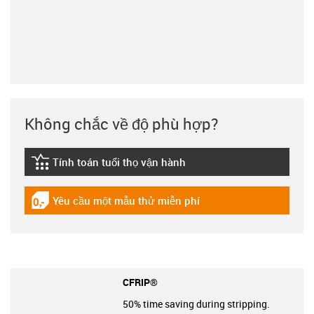
Không chắc về độ phù hợp?
Tính toán tuổi thọ vận hành
igus-icon-lebensdauerrechner
Yêu cầu một mẫu thử miễn phí
igus-icon-gratismuster
CFRIP®
50% time saving during stripping.