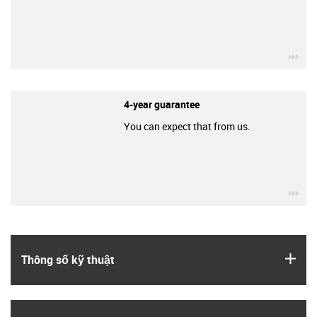
igu
4-year guarantee
You can expect that from us.
igu
igus
Thông số kỹ thuật