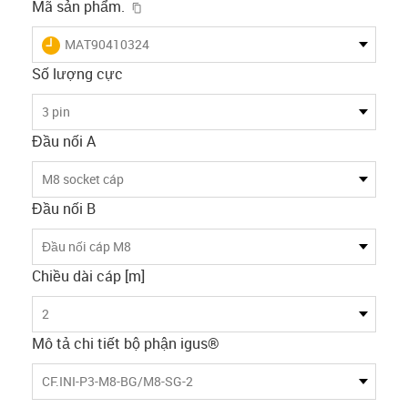
igus-icon-copy-clipboard
Mã sản phẩm.
igus-icon-lieferzeit
MAT90410324
Số lượng cực
3 pin
Đầu nối A
M8 socket cáp
Đầu nối B
Đầu nối cáp M8
Chiều dài cáp [m]
2
Mô tả chi tiết bộ phận igus®
CF.INI-P3-M8-BG/M8-SG-2