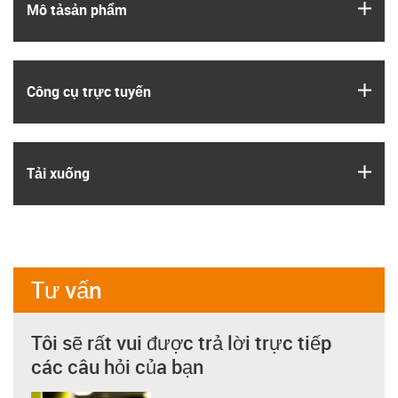
igus
Mô tả­sản phẩm
igus
Công cụ trực tuyến
igus
Tải xuống
Tư vấn
Tôi sẽ rất vui được trả lời trực tiếp
các câu hỏi của bạn