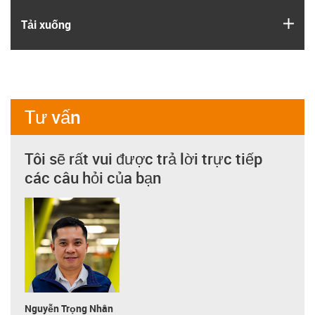
igus
Tải xuống
Tư vấn
Tôi sẽ rất vui được trả lời trực tiếp
các câu hỏi của bạn
Nguyễn Trọng Nhân