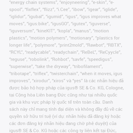
“energy chain systems”, “enjoyneering”, “e-skin”, “e-
spool”, “fixflex”, “flizz”, “i.Cee”, “ibow”, “igear”, “iglide”,
“iglidur”, “igubal”, “igumid”, “igus”, “igus improves what
moves”, “igus:bike”, “igusGO”, “igutex”, “iguverse”,
“iguversum”, “kineKIT”, “kopla”, “manus”, “motion
plastics”, “motion polymers”, “motionary”, “plastics for
longer life”, “polymore”, “print2mold”, “Rawbot”, “RBTX”,
“RCYL”, “readycable”, “readychain”, “ReBeL”, “ReCyycle”,
“reguse”, “robolink”, “Rohbot”, “savfe”, “speedigus”,
“superwise”, “take the dryway”, “tribofilament”,
“tribotape”, “triflex”, “twisterchain”, “when it moves, igus
improves”, “xirodur”, “xiros” và “yes” là các nhãn hiệu đã
được bảo hộ hợp pháp của igus® SE & Co. KG, Cologne,
tại Cộng hòa Liên bang Đức cũng như tại nhiều quốc
gia và khu vực pháp lý quốc tế trên toàn cầu. Danh
sách này chỉ mang tính đại diện và không đầy đủ về các
quyền sở hữu trí tuệ (ví dụ: nhãn hiệu đã đăng ký hoặc
các đơn đăng ký nhãn hiệu đang chờ phê duyệt) của
igus® SE & Co. KG hoặc các công ty liên kết tại Đức,