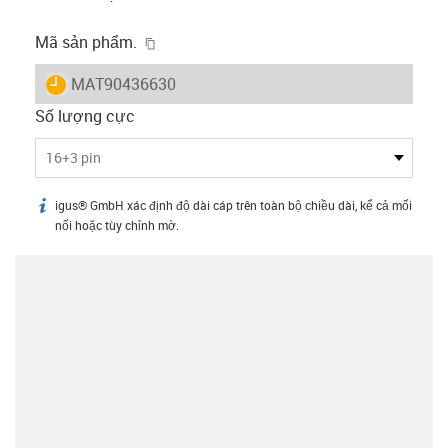
igus-icon-copy-clipboard
Mã sản phẩm.
igus-icon-lieferzeit
MAT90436630
Số lượng cực
16+3 pin
igus® GmbH xác định độ dài cáp trên toàn bộ chiều dài, kể cả mối
igus-icon-info
nối hoặc tùy chỉnh mờ.