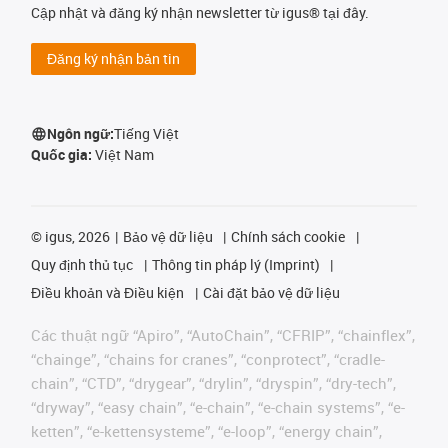
Cập nhật và đăng ký nhận newsletter từ igus® tại đây.
Đăng ký nhận bản tin
Ngôn ngữ:
Tiếng Việt
Quốc gia:
Việt Nam
©
igus, 2026
Bảo vệ dữ liệu
Chính sách cookie
Quy định thủ tục
Thông tin pháp lý (Imprint)
Điều khoản và Điều kiện
Cài đặt bảo vệ dữ liệu
Các thuật ngữ “Apiro”, “AutoChain”, “CFRIP”, “chainflex”,
“chainge”, “chains for cranes”, “conprotect”, “cradle-
chain”, “CTD”, “drygear”, “drylin”, “dryspin”, “dry-tech”,
“dryway”, “easy chain”, “e-chain”, “e-chain systems”, “e-
ketten”, “e-kettensysteme”, “e-loop”, “energy chain”,