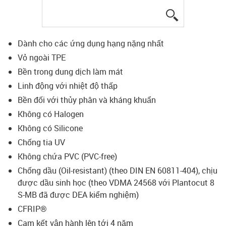
igus-icon-lup
Dành cho các ứng dụng hạng nặng nhất
Vỏ ngoài TPE
Bền trong dung dịch làm mát
Linh động với nhiệt độ thấp
Bền đối với thủy phân và kháng khuẩn
Không có Halogen
Không có Silicone
Chống tia UV
Không chứa PVC (PVC-free)
Chống dầu (Oil-resistant) (theo DIN EN 60811-404), chịu
được dầu sinh học (theo VDMA 24568 với Plantocut 8
S-MB đã được DEA kiểm nghiệm)
CFRIP®
Cam kết vận hành lên tới 4 năm