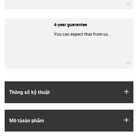
igu
4-year guarantee
You can expect that from us.
igu
igus
Thông số kỹ thuật
igus
Mô tả­sản phẩm