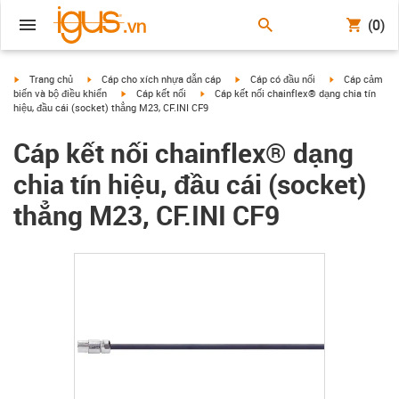
(0)
igus-icon-arrow-right
igus-icon-arrow-right
igus-icon-arrow-right
igus-icon-arrow
Trang chủ
Cáp cho xích nhựa dẫn cáp
Cáp có đầu nối
Cáp cảm
igus-icon-arrow-right
igus-icon-arrow-right
biến và bộ điều khiển
Cáp kết nối
Cáp kết nối chainflex® dạng chia tín
hiệu, đầu cái (socket) thẳng M23, CF.INI CF9
Cáp kết nối chainflex® dạng
chia tín hiệu, đầu cái (socket)
thẳng M23, CF.INI CF9