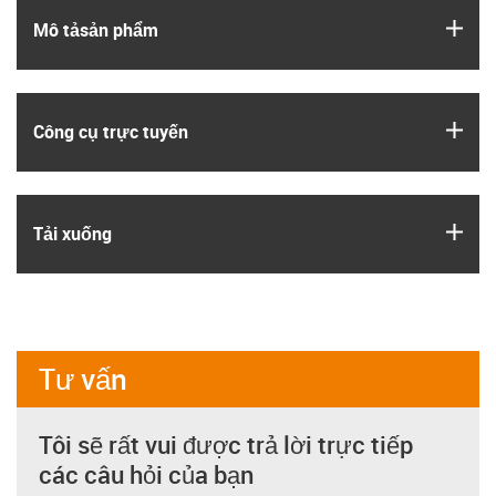
igus
Mô tả­sản phẩm
igus
Công cụ trực tuyến
igus
Tải xuống
Tư vấn
Tôi sẽ rất vui được trả lời trực tiếp
các câu hỏi của bạn