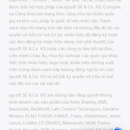
được bảo hộ hợp pháp của igus® SE & Co. KG, Cologne,
tại Cộng hòa Liên bang Đức cũng như tại nhiều quốc
gia và khu vực pháp lý quốc tế trên toàn cầu. Danh
sách này chỉ mang tính đại diện và không đầy đủ về các
quyền sở hữu trí tuệ (ví dụ: nhãn hiệu đã đăng ký hoặc
các đơn đăng ký nhãn hiệu đang chờ phê duyệt) của
igus® SE & Co. KG hoặc các công ty liên kết tại Đức,
Liên minh Châu Âu, Hoa Kỳ và/hoặc các quốc gia khác.
Việc một nhãn hiệu, logo hoặc khẩu hiệu không xuất
hiện trong danh sách này không đồng nghĩa với việc
igus® SE & Co. KG từ bỏ bất kỳ quyền sở hữu trí tuệ
nào đối với các tài sản đó.
igus® SE & Co. KG xin thông báo rằng igus® không
kinh doanh các sản phẩm của Allen Bradley, B&R,
Baumüller, Beckhoff, Lahr, Control Techniques, Danaher
Motion, ELAU, FAGOR, FANUC, Festo, Heidenhain, Jetter,
Lenze, LinMot, LTi DRiVES, Mitsubishi, NUM, Parker,
Bosch Rexroth, SEW, Siemens, Stöber hoặc bất kỳ nhà