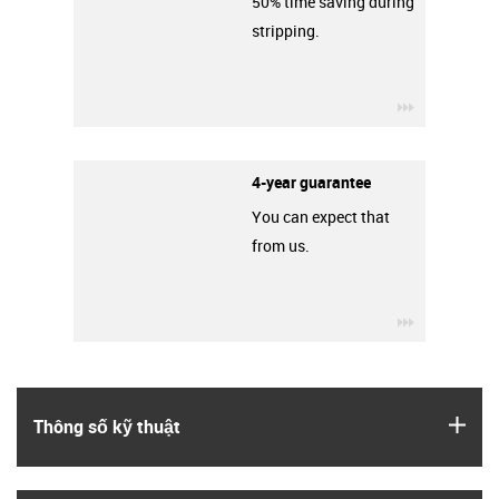
50% time saving during
stripping.
igus-icon-3
4-year guarantee
You can expect that
from us.
igus-icon-3
igus
Thông số kỹ thuật