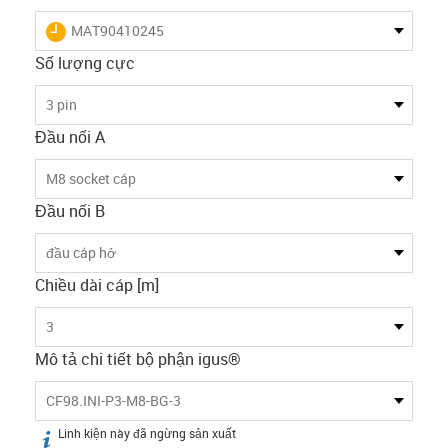
igus-icon-lieferzeit
MAT90410245
Số lượng cực
3 pin
Đầu nối A
M8 socket cáp
Đầu nối B
đầu cáp hở
Chiều dài cáp [m]
3
Mô tả chi tiết bộ phận igus®
CF98.INI-P3-M8-BG-3
Linh kiện này đã ngừng sản xuất
igus-icon-info