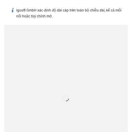
igus® GmbH xác định độ dài cáp trên toàn bộ chiều dài, kể cả mối
igus-icon-info
nối hoặc tùy chỉnh mờ.