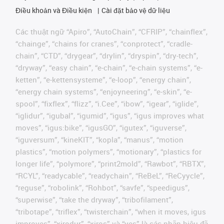
Điều khoản và Điều kiện
Cài đặt bảo vệ dữ liệu
Các thuật ngữ “Apiro”, “AutoChain”, “CFRIP”, “chainflex”,
“chainge”, “chains for cranes”, “conprotect”, “cradle-
chain”, “CTD”, “drygear”, “drylin”, “dryspin”, “dry-tech”,
“dryway”, “easy chain”, “e-chain”, “e-chain systems”, “e-
ketten”, “e-kettensysteme”, “e-loop”, “energy chain”,
“energy chain systems”, “enjoyneering”, “e-skin”, “e-
spool”, “fixflex”, “flizz”, “i.Cee”, “ibow”, “igear”, “iglide”,
“iglidur”, “igubal”, “igumid”, “igus”, “igus improves what
moves”, “igus:bike”, “igusGO”, “igutex”, “iguverse”,
“iguversum”, “kineKIT”, “kopla”, “manus”, “motion
plastics”, “motion polymers”, “motionary”, “plastics for
longer life”, “polymore”, “print2mold”, “Rawbot”, “RBTX”,
“RCYL”, “readycable”, “readychain”, “ReBeL”, “ReCyycle”,
“reguse”, “robolink”, “Rohbot”, “savfe”, “speedigus”,
“superwise”, “take the dryway”, “tribofilament”,
“tribotape”, “triflex”, “twisterchain”, “when it moves, igus
improves”, “xirodur”, “xiros” và “yes” là các nhãn hiệu đã