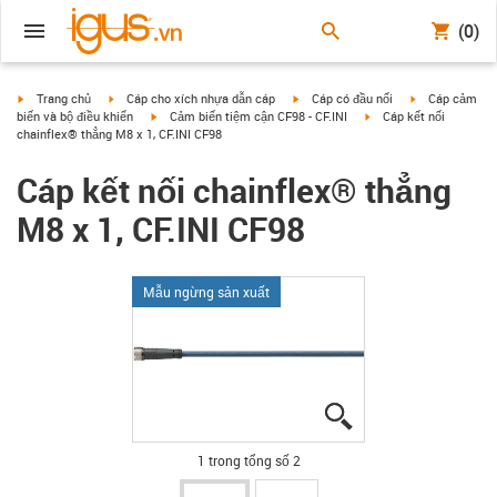
(0)
igus-icon-arrow-right
igus-icon-arrow-right
igus-icon-arrow-right
igus-icon-arrow
Trang chủ
Cáp cho xích nhựa dẫn cáp
Cáp có đầu nối
Cáp cảm
igus-icon-arrow-right
igus-icon-arrow-right
biến và bộ điều khiển
Cảm biến tiệm cận CF98 - CF.INI
Cáp kết nối
chainflex® thẳng M8 x 1, CF.INI CF98
Cáp kết nối chainflex® thẳng
M8 x 1, CF.INI CF98
Mẫu ngừng sản xuất
igus-icon-lupe
igus-icon-lupe
1 trong tổng số 2