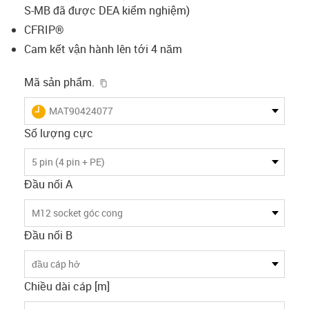
S-MB đã được DEA kiểm nghiệm)
CFRIP®
Cam kết vận hành lên tới 4 năm
igus-icon-copy-clipboard
Mã sản phẩm.
igus-icon-lieferzeit
MAT90424077
Số lượng cực
5 pin (4 pin + PE)
Đầu nối A
M12 socket góc cong
Đầu nối B
đầu cáp hở
Chiều dài cáp [m]