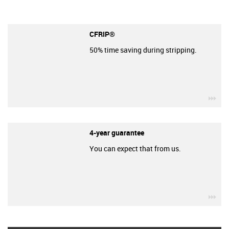
CFRIP®
50% time saving during stripping.
igu
4-year guarantee
You can expect that from us.
igu