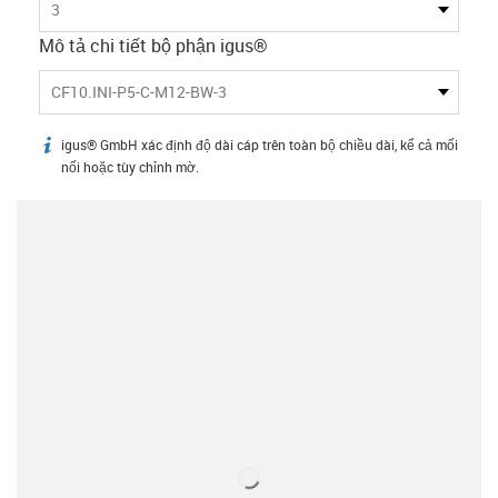
3
Mô tả chi tiết bộ phận igus®
CF10.INI-P5-C-M12-BW-3
igus® GmbH xác định độ dài cáp trên toàn bộ chiều dài, kể cả mối
igus-icon-info
nối hoặc tùy chỉnh mờ.