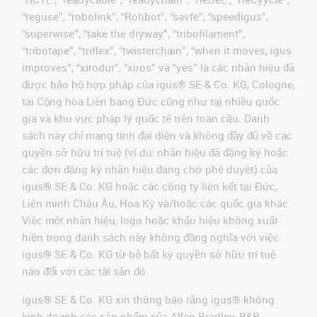
“reguse”, “robolink”, “Rohbot”, “savfe”, “speedigus”,
“superwise”, “take the dryway”, “tribofilament”,
“tribotape”, “triflex”, “twisterchain”, “when it moves, igus
improves”, “xirodur”, “xiros” và “yes” là các nhãn hiệu đã
được bảo hộ hợp pháp của igus® SE & Co. KG, Cologne,
tại Cộng hòa Liên bang Đức cũng như tại nhiều quốc
gia và khu vực pháp lý quốc tế trên toàn cầu. Danh
sách này chỉ mang tính đại diện và không đầy đủ về các
quyền sở hữu trí tuệ (ví dụ: nhãn hiệu đã đăng ký hoặc
các đơn đăng ký nhãn hiệu đang chờ phê duyệt) của
igus® SE & Co. KG hoặc các công ty liên kết tại Đức,
Liên minh Châu Âu, Hoa Kỳ và/hoặc các quốc gia khác.
Việc một nhãn hiệu, logo hoặc khẩu hiệu không xuất
hiện trong danh sách này không đồng nghĩa với việc
igus® SE & Co. KG từ bỏ bất kỳ quyền sở hữu trí tuệ
nào đối với các tài sản đó.
igus® SE & Co. KG xin thông báo rằng igus® không
kinh doanh các sản phẩm của Allen Bradley, B&R,