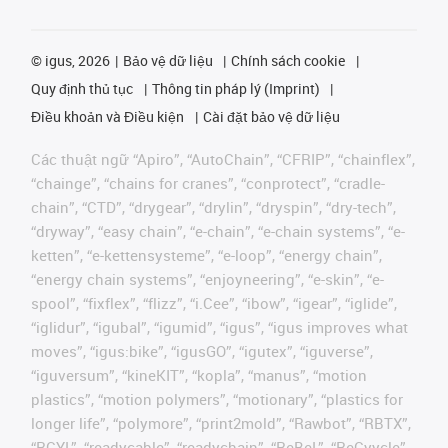
©
igus, 2026
Bảo vệ dữ liệu
Chính sách cookie
Quy định thủ tục
Thông tin pháp lý (Imprint)
Điều khoản và Điều kiện
Cài đặt bảo vệ dữ liệu
Các thuật ngữ “Apiro”, “AutoChain”, “CFRIP”, “chainflex”,
“chainge”, “chains for cranes”, “conprotect”, “cradle-
chain”, “CTD”, “drygear”, “drylin”, “dryspin”, “dry-tech”,
“dryway”, “easy chain”, “e-chain”, “e-chain systems”, “e-
ketten”, “e-kettensysteme”, “e-loop”, “energy chain”,
“energy chain systems”, “enjoyneering”, “e-skin”, “e-
spool”, “fixflex”, “flizz”, “i.Cee”, “ibow”, “igear”, “iglide”,
“iglidur”, “igubal”, “igumid”, “igus”, “igus improves what
moves”, “igus:bike”, “igusGO”, “igutex”, “iguverse”,
“iguversum”, “kineKIT”, “kopla”, “manus”, “motion
plastics”, “motion polymers”, “motionary”, “plastics for
longer life”, “polymore”, “print2mold”, “Rawbot”, “RBTX”,
“RCYL”, “readycable”, “readychain”, “ReBeL”, “ReCyycle”,