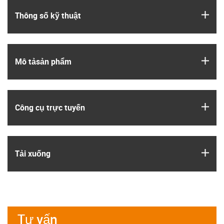
igus
Thông số kỹ thuật
igus
Mô tả­sản phẩm
igus
Công cụ trực tuyến
igus
Tải xuống
Tư vấn