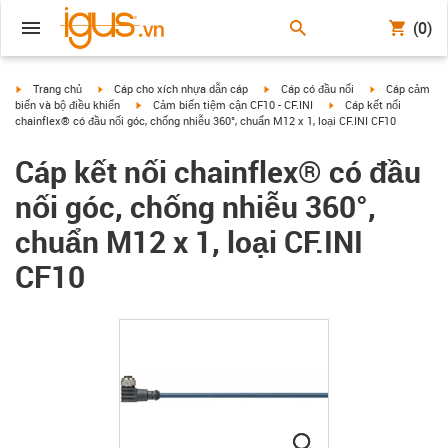
(0)
igus-icon-arrow-right
igus-icon-arrow-right
igus-icon-arrow-right
igus-icon-arrow
Trang chủ
Cáp cho xích nhựa dẫn cáp
Cáp có đầu nối
Cáp cảm
igus-icon-arrow-right
igus-icon-arrow-right
biến và bộ điều khiển
Cảm biến tiệm cận CF10 - CF.INI
Cáp kết nối
chainflex® có đầu nối góc, chống nhiễu 360°, chuẩn M12 x 1, loại CF.INI CF10
Cáp kết nối chainflex® có đầu
nối góc, chống nhiễu 360°,
chuẩn M12 x 1, loại CF.INI
CF10
igus-icon-lupe
igus-icon-lupe