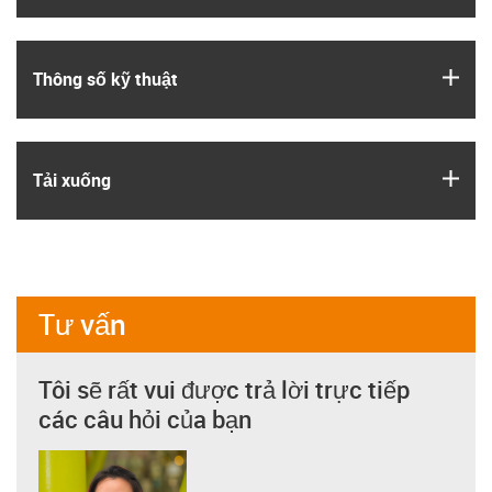
igus
Thông số kỹ thuật
igus
Tải xuống
Tư vấn
Tôi sẽ rất vui được trả lời trực tiếp
các câu hỏi của bạn