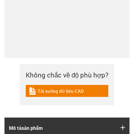
Không chắc về độ phù hợp?
Tải xuống dữ liệu CAD
igus-icon-cad-dateien
igus
Mô tả­sản phẩm