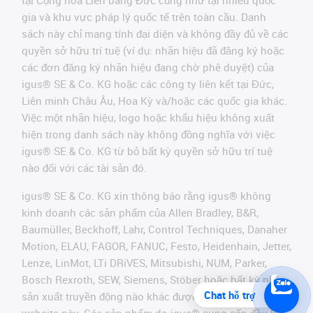
gia và khu vực pháp lý quốc tế trên toàn cầu. Danh
sách này chỉ mang tính đại diện và không đầy đủ về các
quyền sở hữu trí tuệ (ví dụ: nhãn hiệu đã đăng ký hoặc
các đơn đăng ký nhãn hiệu đang chờ phê duyệt) của
igus® SE & Co. KG hoặc các công ty liên kết tại Đức,
Liên minh Châu Âu, Hoa Kỳ và/hoặc các quốc gia khác.
Việc một nhãn hiệu, logo hoặc khẩu hiệu không xuất
hiện trong danh sách này không đồng nghĩa với việc
igus® SE & Co. KG từ bỏ bất kỳ quyền sở hữu trí tuệ
nào đối với các tài sản đó.
igus® SE & Co. KG xin thông báo rằng igus® không
kinh doanh các sản phẩm của Allen Bradley, B&R,
Baumüller, Beckhoff, Lahr, Control Techniques, Danaher
Motion, ELAU, FAGOR, FANUC, Festo, Heidenhain, Jetter,
Lenze, LinMot, LTi DRiVES, Mitsubishi, NUM, Parker,
Bosch Rexroth, SEW, Siemens, Stöber hoặc bất kỳ nhà
Chat hỗ trợ
sản xuất truyền động nào khác được đề cập trên
website này. Các sản phẩm do igus® cung cấp đều là