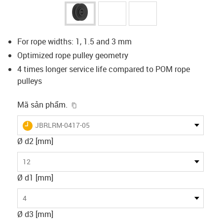
For rope widths: 1, 1.5 and 3 mm
Optimized rope pulley geometry
4 times longer service life compared to POM rope
pulleys
igus-icon-copy-clipboard
Mã sản phẩm.
igus-icon-lieferzeit
JBRLRM-0417-05
Ø d2 [mm]
12
Ø d1 [mm]
4
Ø d3 [mm]