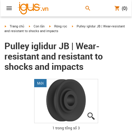
(0)
igus-icon-arrow-right
igus-icon-arrow-right
igus-icon-arrow-right
igus-icon-arrow-right
Trang chủ
Con lăn
Ròng rọc
Pulley iglidur JB | Wear-resistant
and resistant to shocks and impacts
Pulley iglidur JB | Wear-
resistant and resistant to
shocks and impacts
Mới
igus-icon-lupe
igus-icon-lupe
igus-icon-lupe
1 trong tổng số 3