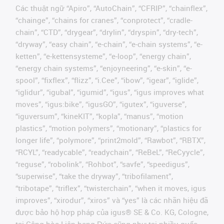
Các thuật ngữ “Apiro”, “AutoChain”, “CFRIP”, “chainflex”,
“chainge”, “chains for cranes”, “conprotect”, “cradle-
chain”, “CTD”, “drygear”, “drylin”, “dryspin”, “dry-tech”,
“dryway”, “easy chain”, “e-chain”, “e-chain systems”, “e-
ketten”, “e-kettensysteme”, “e-loop”, “energy chain”,
“energy chain systems”, “enjoyneering”, “e-skin”, “e-
spool”, “fixflex”, “flizz”, “i.Cee”, “ibow”, “igear”, “iglide”,
“iglidur”, “igubal”, “igumid”, “igus”, “igus improves what
moves”, “igus:bike”, “igusGO”, “igutex”, “iguverse”,
“iguversum”, “kineKIT”, “kopla”, “manus”, “motion
plastics”, “motion polymers”, “motionary”, “plastics for
longer life”, “polymore”, “print2mold”, “Rawbot”, “RBTX”,
“RCYL”, “readycable”, “readychain”, “ReBeL”, “ReCyycle”,
“reguse”, “robolink”, “Rohbot”, “savfe”, “speedigus”,
“superwise”, “take the dryway”, “tribofilament”,
“tribotape”, “triflex”, “twisterchain”, “when it moves, igus
improves”, “xirodur”, “xiros” và “yes” là các nhãn hiệu đã
được bảo hộ hợp pháp của igus® SE & Co. KG, Cologne,
tại Cộng hòa Liên bang Đức cũng như tại nhiều quốc