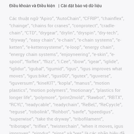
Điều khoản và Điều kiện
Cài đặt bảo vệ dữ liệu
Các thuật ngữ “Apiro”, “AutoChain”, “CFRIP”, “chainflex”,
“chainge”, “chains for cranes”, “conprotect”, “cradle-
chain”, “CTD”, “drygear”, “drylin”, “dryspin”, “dry-tech”,
“dryway”, “easy chain”, “e-chain”, “e-chain systems”, “e-
ketten”, “e-kettensysteme”, “e-loop”, “energy chain”,
“energy chain systems”, “enjoyneering”, “e-skin”, “e-
spool”, “fixflex”, “flizz”, “i.Cee”, “ibow”, “igear”, “iglide”,
“iglidur”, “igubal”, “igumid”, “igus”, “igus improves what
moves”, “igus:bike”, “igusGO”, “igutex”, “iguverse”,
“iguversum”, “kineKIT”, “kopla”, “manus”, “motion
plastics”, “motion polymers”, “motionary”, “plastics for
longer life”, “polymore”, “print2mold”, “Rawbot”, “RBTX”,
“RCYL”, “readycable”, “readychain”, “ReBeL”, “ReCyycle”,
“reguse”, “robolink”, “Rohbot”, “savfe”, “speedigus”,
“superwise”, “take the dryway”, “tribofilament”,
“tribotape”, “triflex”, “twisterchain”, “when it moves, igus
improves”, “xirodur”, “xiros” và “yes” là các nhãn hiệu đã