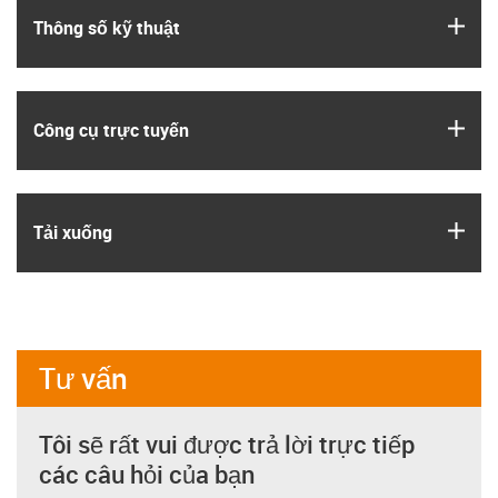
igus
Thông số kỹ thuật
igus
Công cụ trực tuyến
igus
Tải xuống
Tư vấn
Tôi sẽ rất vui được trả lời trực tiếp
các câu hỏi của bạn