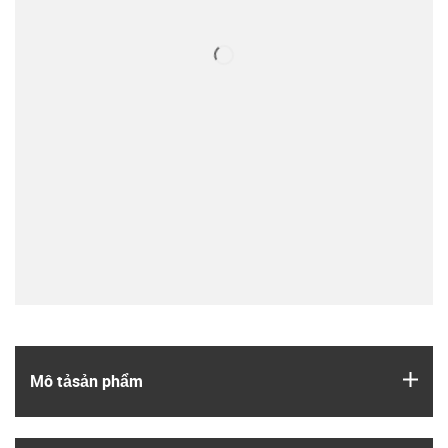
igus
Mô tả­sản phẩm