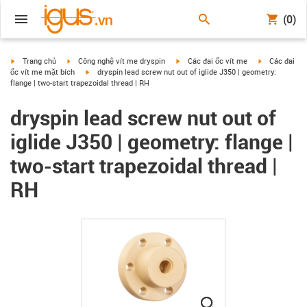
(0)
igus-icon-arrow-right
igus-icon-arrow-right
igus-icon-arrow-right
igus-icon-arr
Trang chủ
Công nghệ vít me dryspin
Các đai ốc vít me
Các đai
igus-icon-arrow-right
ốc vít me mặt bích
dryspin lead screw nut out of iglide J350 | geometry:
flange | two-start trapezoidal thread | RH
dryspin lead screw nut out of
iglide J350 | geometry: flange |
two-start trapezoidal thread |
RH
igus-icon-lupe
igus-icon-lupe