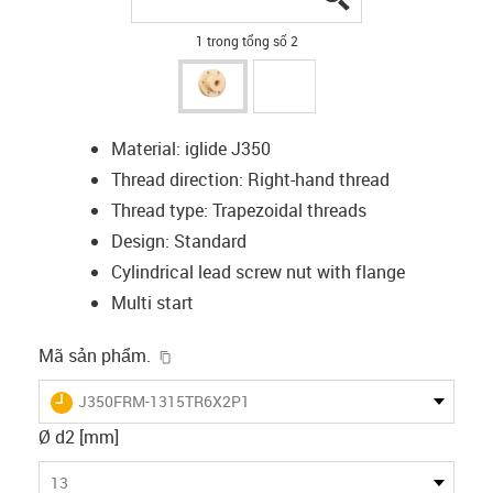
1 trong tổng số 2
Material: iglide J350
Thread direction: Right-hand thread
Thread type: Trapezoidal threads
Design: Standard
Cylindrical lead screw nut with flange
Multi start
igus-icon-copy-clipboard
Mã sản phẩm.
igus-icon-lieferzeit
J350FRM-1315TR6X2P1
Ø d2 [mm]
13