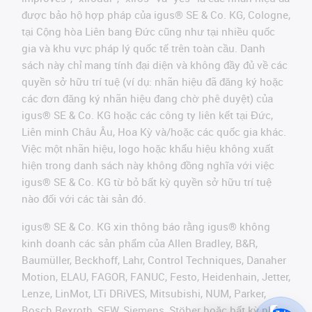
được bảo hộ hợp pháp của igus® SE & Co. KG, Cologne,
tại Cộng hòa Liên bang Đức cũng như tại nhiều quốc
gia và khu vực pháp lý quốc tế trên toàn cầu. Danh
sách này chỉ mang tính đại diện và không đầy đủ về các
quyền sở hữu trí tuệ (ví dụ: nhãn hiệu đã đăng ký hoặc
các đơn đăng ký nhãn hiệu đang chờ phê duyệt) của
igus® SE & Co. KG hoặc các công ty liên kết tại Đức,
Liên minh Châu Âu, Hoa Kỳ và/hoặc các quốc gia khác.
Việc một nhãn hiệu, logo hoặc khẩu hiệu không xuất
hiện trong danh sách này không đồng nghĩa với việc
igus® SE & Co. KG từ bỏ bất kỳ quyền sở hữu trí tuệ
nào đối với các tài sản đó.
igus® SE & Co. KG xin thông báo rằng igus® không
kinh doanh các sản phẩm của Allen Bradley, B&R,
Baumüller, Beckhoff, Lahr, Control Techniques, Danaher
Motion, ELAU, FAGOR, FANUC, Festo, Heidenhain, Jetter,
Lenze, LinMot, LTi DRiVES, Mitsubishi, NUM, Parker,
Bosch Rexroth, SEW, Siemens, Stöber hoặc bất kỳ nhà