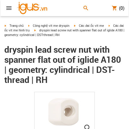
(0)
igus-icon-arrow-right
igus-icon-arrow-right
igus-icon-arrow-right
igus-icon-arr
Trang chủ
Công nghệ vít me dryspin
Các đai ốc vít me
Các đai
igus-icon-arrow-right
ốc vít me hình trụ
dryspin lead screw nut with spanner flat out of iglide A180 |
geometry: cylindrical | DST-thread | RH
dryspin lead screw nut with
spanner flat out of iglide A180
| geometry: cylindrical | DST-
thread | RH
igus-icon-lupe
igus-icon-lupe