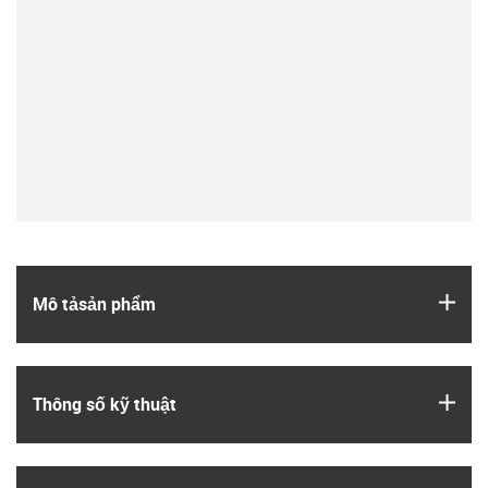
igus
Mô tả­sản phẩm
igus
Thông số kỹ thuật