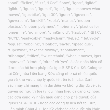
spool”, “fixflex”, “flizz”, “i.Cee”, “ibow”, “igear”, “iglide”,
“iglidur”, “igubal”, “igumid”, “igus”, “igus improves what
moves”, “igus:bike”, “igusGO”, “igutex”, “iguverse”,
“iguversum”, “kineKIT”, “kopla”, “manus”, “motion
plastics”, “motion polymers”, “motionary”, “plastics for
longer life”, “polymore”, “print2mold”, “Rawbot”, “RBTX”,
“RCYL”, “readycable”, “readychain”, “ReBeL”, “ReCyycle”,
“reguse”, “robolink”, “Rohbot”, “savfe”, “speedigus”,
“superwise”, “take the dryway”, “tribofilament”,
“tribotape”, “triflex”, “twisterchain”, “when it moves, igus
improves”, “xirodur”, “xiros” và “yes” là các nhãn hiệu đã
được bảo hộ hợp pháp của igus® SE & Co. KG, Cologne,
tại Cộng hòa Liên bang Đức cũng như tại nhiều quốc
gia và khu vực pháp lý quốc tế trên toàn cầu. Danh
sách này chỉ mang tính đại diện và không đầy đủ về các
quyền sở hữu trí tuệ (ví dụ: nhãn hiệu đã đăng ký hoặc
các đơn đăng ký nhãn hiệu đang chờ phê duyệt) của
igus® SE & Co. KG hoặc các công ty liên kết tại Đức,
Liên minh Châu Âu, Hoa Kỳ và/hoặc các quốc gia khác.