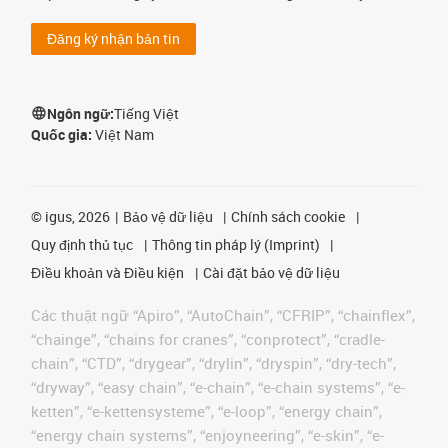
Đăng ký nhận bản tin
Ngôn ngữ:
Tiếng Việt
Quốc gia:
Việt Nam
©
igus, 2026
Bảo vệ dữ liệu
Chính sách cookie
Quy định thủ tục
Thông tin pháp lý (Imprint)
Điều khoản và Điều kiện
Cài đặt bảo vệ dữ liệu
Các thuật ngữ “Apiro”, “AutoChain”, “CFRIP”, “chainflex”,
“chainge”, “chains for cranes”, “conprotect”, “cradle-
chain”, “CTD”, “drygear”, “drylin”, “dryspin”, “dry-tech”,
“dryway”, “easy chain”, “e-chain”, “e-chain systems”, “e-
ketten”, “e-kettensysteme”, “e-loop”, “energy chain”,
“energy chain systems”, “enjoyneering”, “e-skin”, “e-