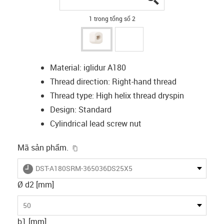
1 trong tổng số 2
Material: iglidur A180
Thread direction: Right-hand thread
Thread type: High helix thread dryspin
Design: Standard
Cylindrical lead screw nut
igus-icon-copy-clipboard
Mã sản phẩm.
igus-icon-lieferzeit
DST-A180SRM-365036DS25X5
Ø d2 [mm]
50
b1 [mm]