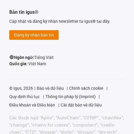
Bản tin igus®
Cập nhật và đăng ký nhận newsletter từ igus® tại đây.
Đăng ký nhận bản tin
Ngôn ngữ:
Tiếng Việt
Quốc gia:
Việt Nam
©
igus, 2026
Bảo vệ dữ liệu
Chính sách cookie
Quy định thủ tục
Thông tin pháp lý (Imprint)
Điều khoản và Điều kiện
Cài đặt bảo vệ dữ liệu
Các thuật ngữ “Apiro”, “AutoChain”, “CFRIP”, “chainflex”,
“chainge”, “chains for cranes”, “conprotect”, “cradle-
chain”, “CTD”, “drygear”, “drylin”, “dryspin”, “dry-tech”,