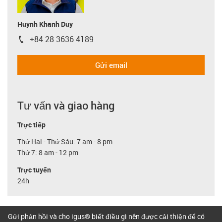
Huynh Khanh Duy
+84 28 3636 4189
igus-icon-phone
Gửi email
Tư vấn và giao hàng
Trực tiếp
Thứ Hai - Thứ Sáu: 7 am - 8 pm
Thứ 7: 8 am - 12 pm
Trực tuyến
24h
Gửi phản hồi và cho igus® biết điều gì nên được cải thiện để có