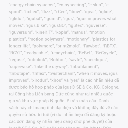
“energy chain systems”, “enjoyneering”, “e-skin”, “e-
spool”, “fixflex”, “flizz”, “i.Cee”, “ibow”, “igear”, “iglide”,
“iglidur”, “igubal”, “igumid”, “igus”, “igus improves what
moves”, “igus:bike”, “igusGO”, “igutex”, “iguverse”,
“iguversum”, “kineKIT”, “kopla”, “manus”, “motion
plastics”, “motion polymers”, “motionary”, “plastics for
longer life”, “polymore”, “print2mold”, “Rawbot”, “RBTX”,
“RCYL”, “readycable”, “readychain”, “ReBeL”, “ReCyycle”,
“reguse”, “robolink”, “Rohbot”, “savfe”, “speedigus”,
“superwise”, “take the dryway”, “tribofilament”,
“tribotape”, “triflex”, “twisterchain”, “when it moves, igus
improves”, “xirodur”, “xiros” và “yes” là các nhãn hiệu đã
được bảo hộ hợp pháp của igus® SE & Co. KG, Cologne,
tại Cộng hòa Liên bang Đức cũng như tại nhiều quốc
gia và khu vực pháp lý quốc tế trên toàn cầu. Danh
sách này chỉ mang tính đại diện và không đầy đủ về các
quyền sở hữu trí tuệ (ví dụ: nhãn hiệu đã đăng ký hoặc
các đơn đăng ký nhãn hiệu đang chờ phê duyệt) của
igus® SE & Co. KG hoặc các công ty liên kết tại Đức,