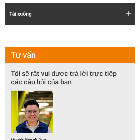
igus
Tải xuống
Tư vấn
Tôi sẽ rất vui được trả lời trực tiếp
các câu hỏi của bạn
Huynh Khanh Duy