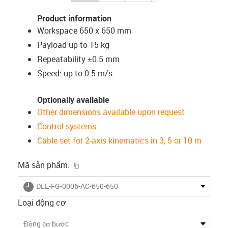
Product information
Workspace 650 x 650 mm
Payload up to 15 kg
Repeatability ±0.5 mm
Speed: up to 0.5 m/s
Optionally available
Other dimensions available upon request
Control systems
Cable set for 2-axis kinematics in 3, 5 or 10 m
igus-icon-copy-clipboard
Mã sản phẩm.
igus-icon-lieferzeit
DLE-FG-0006-AC-650-650
Loại động cơ
Động cơ bước