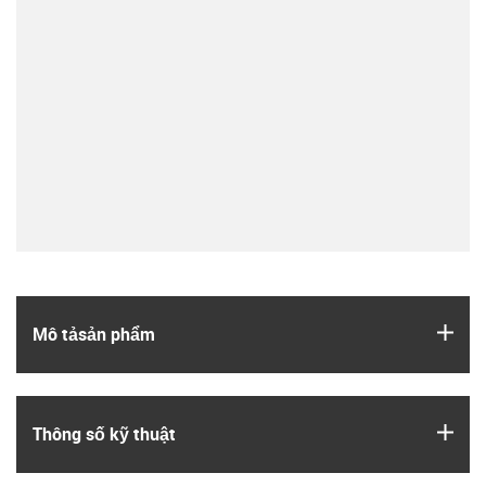
igus
Mô tả­sản phẩm
igus
Thông số kỹ thuật