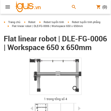
(0)
igus-icon-arrow-right
igus-icon-arrow-right
igus-icon-arrow-right
igus-icon-arrow-right
Trang chủ
Robot
Robot tuyến tính
Robot tuyến tính phẳng
igus-icon-arrow-right
Flat linear robot | DLE-FG-0006 | Workspace 650 x 650mm
Flat linear robot | DLE-FG-0006
| Workspace 650 x 650mm
igus-icon-lupe
igus-icon-lupe
igus-icon-lupe
igus-icon-lupe
1 trong tổng số 4
igus-icon-arrow-left
igus-icon-arrow-r