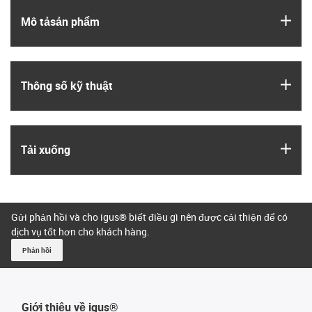
igus
Mô tả­sản phẩm
igus
Thông số kỹ thuật
igus
Tải xuống
Gửi phản hồi và cho igus® biết điều gì nên được cải thiện để có
dịch vụ tốt hơn cho khách hàng.
Phản hồi
Giới thiệu về igus®