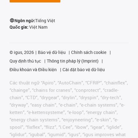
Ngôn ngữ:
Tiếng Việt
Quốc gia:
Việt Nam
©
igus, 2026
Bảo vệ dữ liệu
Chính sách cookie
Quy định thủ tục
Thông tin pháp lý (Imprint)
Điều khoản và Điều kiện
Cài đặt bảo vệ dữ liệu
Các thuật ngữ “Apiro”, “AutoChain”, “CFRIP”, “chainflex”,
“chainge”, “chains for cranes”, “conprotect”, “cradle-
chain”, “CTD”, “drygear”, “drylin”, “dryspin”, “dry-tech”,
“dryway”, “easy chain”, “e-chain”, “e-chain systems”, “e-
ketten”, “e-kettensysteme”, “e-loop”, “energy chain”,
“energy chain systems”, “enjoyneering”, “e-skin”, “e-
spool”, “fixflex”, “flizz”, “i.Cee”, “ibow”, “igear”, “iglide”,
“iglidur”, “igubal”, “igumid”, “igus”, “igus improves what