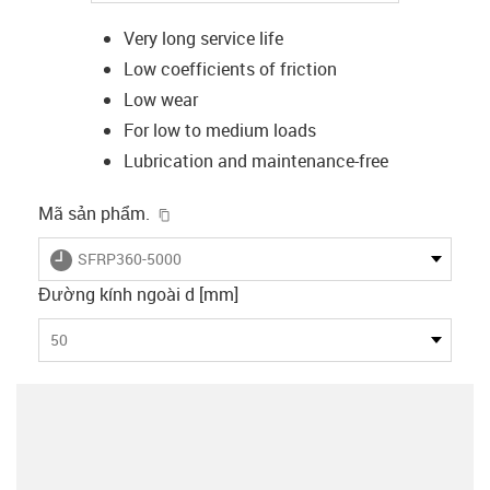
Very long service life
Low coefficients of friction
Low wear
For low to medium loads
Lubrication and maintenance-free
igus-icon-copy-clipboard
Mã sản phẩm.
igus-icon-lieferzeit
SFRP360-5000
Đường kính ngoài d [mm]
50