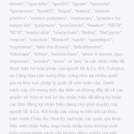
moves”, “igus:bike”, “igusGO”, “igutex”, “iguverse”,
“iguversum”, “kineKIT”, “kopla”, “manus”, “motion
plastics”, “motion polymers”, “motionary”, “plastics for
longer life”, “polymore”, “print2mold”, “Rawbot”, “RBTX”,
“RCYL”, “readycable”, “readychain”, “ReBeL”, “ReCyycle”,
“reguse”, “robolink”, “Rohbot”, “savfe”, “speedigus”,
“superwise”, “take the dryway”, “tribofilament”,
“tribotape”, “triflex”, “twisterchain”, “when it moves, igus
improves”, “xirodur”, “xiros” và “yes” là các nhãn hiệu đã
được bảo hộ hợp pháp của igus® SE & Co. KG, Cologne,
tại Cộng hòa Liên bang Đức cũng như tại nhiều quốc
gia và khu vực pháp lý quốc tế trên toàn cầu. Danh
sách này chỉ mang tính đại diện và không đầy đủ về các
quyền sở hữu trí tuệ (ví dụ: nhãn hiệu đã đăng ký hoặc
các đơn đăng ký nhãn hiệu đang chờ phê duyệt) của
igus® SE & Co. KG hoặc các công ty liên kết tại Đức,
Liên minh Châu Âu, Hoa Kỳ và/hoặc các quốc gia khác.
Việc một nhãn hiệu, logo hoặc khẩu hiệu không xuất
hiện trong danh sách này không đồng nghĩa với việc