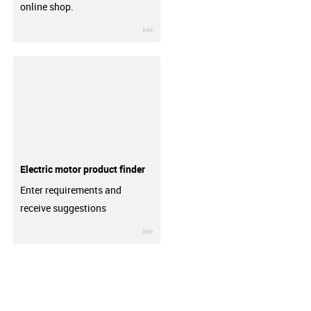
online shop.
igus-icon-3arrow
Electric motor product finder
Enter requirements and
receive suggestions
igus-icon-3arrow