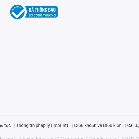
hủ tục
Thông tin pháp lý (Imprint)
Điều khoản và Điều kiện
Cài đặ
ainge”, “chains for cranes”, “conprotect”, “cradle-chain”, “CTD”, “d