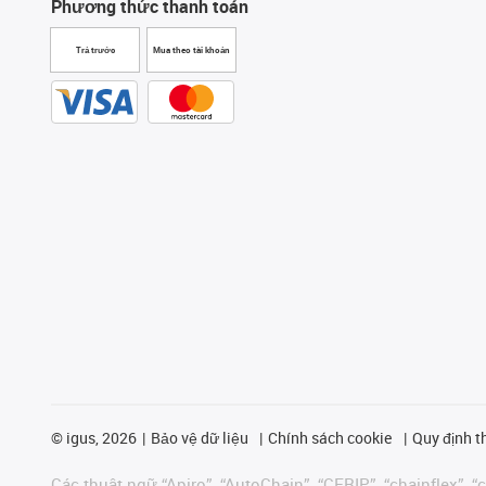
Phương thức thanh toán
Trả trước
Mua theo tài khoản
©
igus, 2026
Bảo vệ dữ liệu
Chính sách cookie
Quy định t
Các thuật ngữ “Apiro”, “AutoChain”, “CFRIP”, “chainflex”, “ch