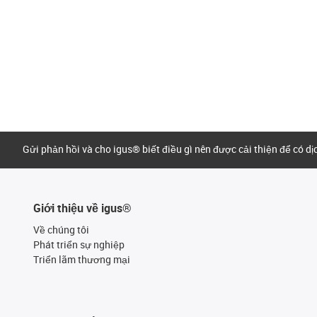
Gửi phản hồi và cho igus® biết điều gì nên được cải thiện để có d
Giới thiệu về igus®
Về chúng tôi
Phát triển sự nghiệp
Triển lãm thương mại