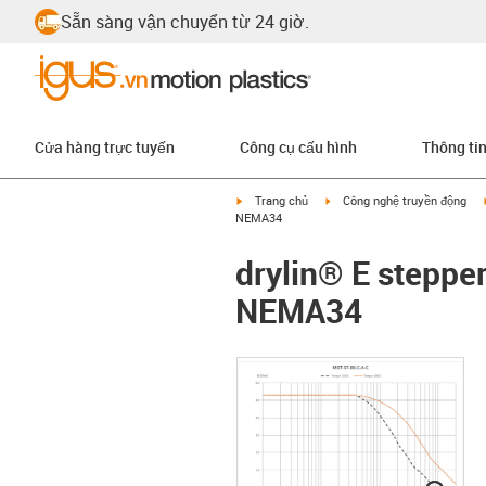
Sẵn sàng vận chuyển từ 24 giờ.
Cửa hàng trực tuyến
Công cụ cấu hình
Thông ti
igus-icon-arrow-right
igus-icon-arrow-right
Trang chủ
Công nghệ truyền động
NEMA34
drylin® E steppe
NEMA34