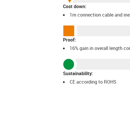
Cost down:
1m connection cable and ine
Proof:
16% gain in overall length c
Sustainability:
CE according to ROHS