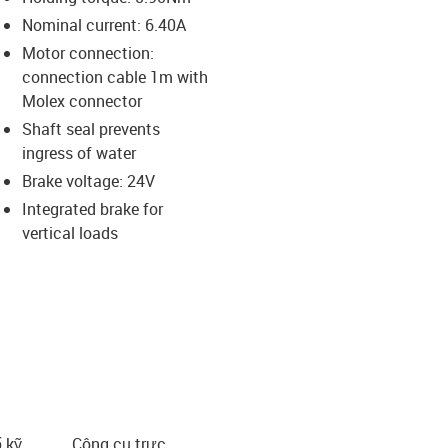
-icon-lupe
-icon-lupe
-icon-lupe
-icon-lupe
Nominal current: 6.40A
Motor connection:
connection cable 1m with
us-icon-arrow-right
Molex connector
Shaft seal prevents
ingress of water
Brake voltage: 24V
Integrated brake for
vertical loads
 kỹ
Công cụ trực