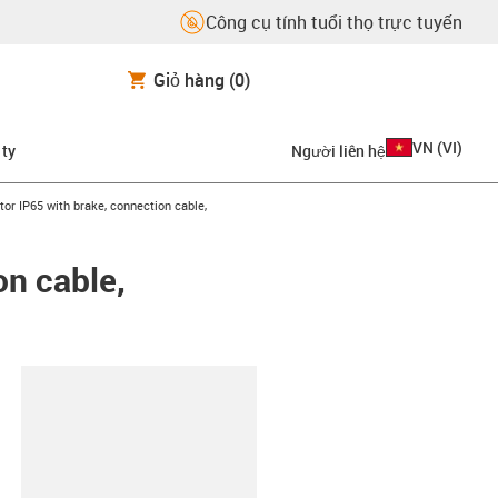
Công cụ tính tuổi thọ trực tuyến
Giỏ hàng
(0)
VN
(
VI
)
 ty
Người liên hệ
or IP65 with brake, connection cable,
on cable,
copy-clipboard