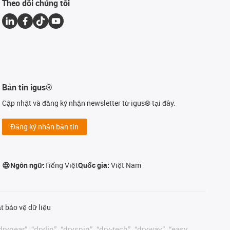
Theo dõi chúng tôi
Bản tin igus®
Cập nhật và đăng ký nhận newsletter từ igus® tại đây.
Đăng ký nhận bản tin
Ngôn ngữ:
Tiếng Việt
Quốc gia:
Việt Nam
t bảo vệ dữ liệu
rygear”, “drylin”, “dryspin”, “dry-tech”, “dryway”, “easy