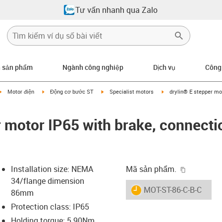
Tư vấn nhanh qua Zalo
n sản phẩm
Ngành công nghiệp
Dịch vụ
Công
igus-icon-arrow-right
igus-icon-arrow-right
igus-icon-arrow-right
igus-icon-arrow-right
Motor điện
Động cơ bước ST
Specialist motors
drylin® E stepper mot
r motor IP65 with brake, connecti
igus-icon-
Installation size: NEMA
Mã sản phẩm.
34/flange dimension
igus-icon-lieferzeit
MOT-ST-86-C-B-C
86mm
Protection class: IP65
Holding torque: 5.90Nm