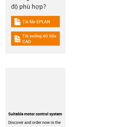
độ phù hợp?
Tải file EPLAN
igus-icon-download-plan
Tải xuống dữ liệu
igus-icon-cad-dateien
CAD
Suitable motor control system
Discover and order now in the