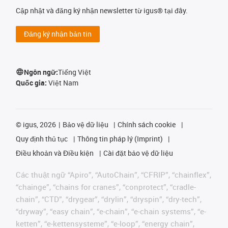
Cập nhật và đăng ký nhận newsletter từ igus® tại đây.
Đăng ký nhận bản tin
Ngôn ngữ:
Tiếng Việt
Quốc gia:
Việt Nam
©
igus, 2026
Bảo vệ dữ liệu
Chính sách cookie
Quy định thủ tục
Thông tin pháp lý (Imprint)
Điều khoản và Điều kiện
Cài đặt bảo vệ dữ liệu
Các thuật ngữ “Apiro”, “AutoChain”, “CFRIP”, “chainflex”,
“chainge”, “chains for cranes”, “conprotect”, “cradle-
chain”, “CTD”, “drygear”, “drylin”, “dryspin”, “dry-tech”,
“dryway”, “easy chain”, “e-chain”, “e-chain systems”, “e-
ketten”, “e-kettensysteme”, “e-loop”, “energy chain”,