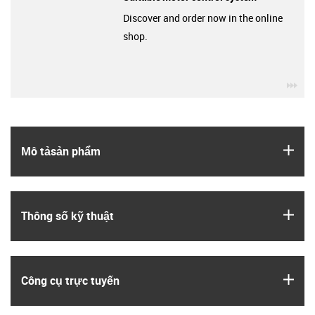
Discover and order now in the online
shop.
igu
igus
Mô tả­sản phẩm
igus
Thông số kỹ thuật
igus
Công cụ trực tuyến