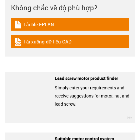
Không chắc về độ phù hợp?
Tải file EPLAN
igus-icon-download-plan
Tải xuống dữ liệu CAD
igus-icon-cad-dateien
Lead screw motor product finder
Simply enter your requirements and
receive suggestions for motor, nut and
lead screw.
igu
Suitable motor control system