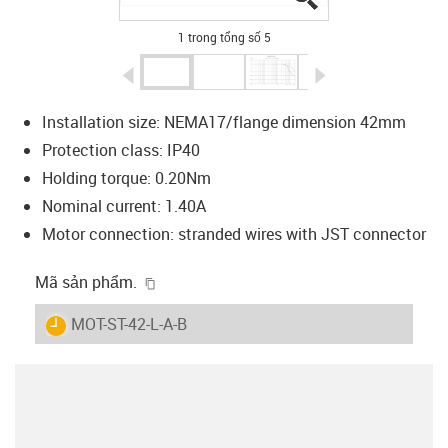
1 trong tổng số 5
igus-icon-arrow-left
igus-icon-arrow-r
Installation size: NEMA17/flange dimension 42mm
Protection class: IP40
Holding torque: 0.20Nm
Nominal current: 1.40A
Motor connection: stranded wires with JST connector
igus-icon-copy-clipboard
Mã sản phẩm.
igus-icon-lieferzeit
MOT-ST-42-L-A-B