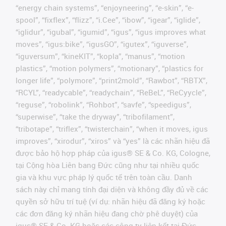
“energy chain systems”, “enjoyneering”, “e-skin”, “e-
spool”, “fixflex”, “flizz”, “i.Cee”, “ibow”, “igear”, “iglide”,
“iglidur”, “igubal”, “igumid”, “igus”, “igus improves what
moves”, “igus:bike”, “igusGO”, “igutex”, “iguverse”,
“iguversum”, “kineKIT”, “kopla”, “manus”, “motion
plastics”, “motion polymers”, “motionary”, “plastics for
longer life”, “polymore”, “print2mold”, “Rawbot”, “RBTX”,
“RCYL”, “readycable”, “readychain”, “ReBeL”, “ReCyycle”,
“reguse”, “robolink”, “Rohbot”, “savfe”, “speedigus”,
“superwise”, “take the dryway”, “tribofilament”,
“tribotape”, “triflex”, “twisterchain”, “when it moves, igus
improves”, “xirodur”, “xiros” và “yes” là các nhãn hiệu đã
được bảo hộ hợp pháp của igus® SE & Co. KG, Cologne,
tại Cộng hòa Liên bang Đức cũng như tại nhiều quốc
gia và khu vực pháp lý quốc tế trên toàn cầu. Danh
sách này chỉ mang tính đại diện và không đầy đủ về các
quyền sở hữu trí tuệ (ví dụ: nhãn hiệu đã đăng ký hoặc
các đơn đăng ký nhãn hiệu đang chờ phê duyệt) của
igus® SE & Co. KG hoặc các công ty liên kết tại Đức,