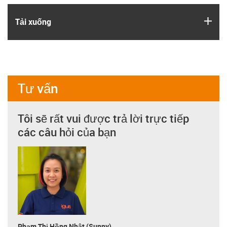
igus
Tải xuống
Tư vấn
Tôi sẽ rất vui được trả lời trực tiếp
các câu hỏi của bạn
Phạm Thị Hồng Nhật (Sunny)