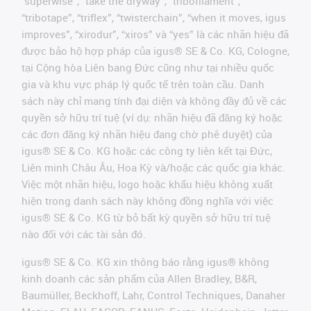
“superwise”, “take the dryway”, “tribofilament”,
“tribotape”, “triflex”, “twisterchain”, “when it moves, igus
improves”, “xirodur”, “xiros” và “yes” là các nhãn hiệu đã
được bảo hộ hợp pháp của igus® SE & Co. KG, Cologne,
tại Cộng hòa Liên bang Đức cũng như tại nhiều quốc
gia và khu vực pháp lý quốc tế trên toàn cầu. Danh
sách này chỉ mang tính đại diện và không đầy đủ về các
quyền sở hữu trí tuệ (ví dụ: nhãn hiệu đã đăng ký hoặc
các đơn đăng ký nhãn hiệu đang chờ phê duyệt) của
igus® SE & Co. KG hoặc các công ty liên kết tại Đức,
Liên minh Châu Âu, Hoa Kỳ và/hoặc các quốc gia khác.
Việc một nhãn hiệu, logo hoặc khẩu hiệu không xuất
hiện trong danh sách này không đồng nghĩa với việc
igus® SE & Co. KG từ bỏ bất kỳ quyền sở hữu trí tuệ
nào đối với các tài sản đó.
igus® SE & Co. KG xin thông báo rằng igus® không
kinh doanh các sản phẩm của Allen Bradley, B&R,
Baumüller, Beckhoff, Lahr, Control Techniques, Danaher