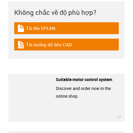
Không chắc về độ phù hợp?
Tải file EPLAN
igus-icon-download-plan
Tải xuống dữ liệu CAD
igus-icon-cad-dateien
Suitable motor control system
Discover and order now in the
online shop.
igus-