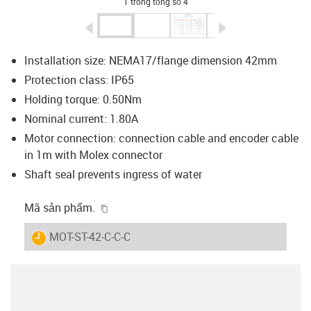
1 trong tổng số 4
igus-icon-arrow-left
igus-icon-arrow-r
Installation size: NEMA17/flange dimension 42mm
Protection class: IP65
Holding torque: 0.50Nm
Nominal current: 1.80A
Motor connection: connection cable and encoder cable
in 1m with Molex connector
Shaft seal prevents ingress of water
igus-icon-copy-clipboard
Mã sản phẩm.
igus-icon-lieferzeit
MOT-ST-42-C-C-C