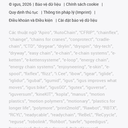
©
igus, 2026
Bảo vệ dữ liệu
Chính sách cookie
Quy định thủ tục
Thông tin pháp lý (Imprint)
Điều khoản và Điều kiện
Cài đặt bảo vệ dữ liệu
Các thuật ngữ “Apiro”, “AutoChain”, “CFRIP”, “chainflex”,
“chainge”, “chains for cranes”, “conprotect”, “cradle-
chain”, “CTD”, “drygear”, “drylin”, “dryspin”, “dry-tech”,
“dryway”, “easy chain”, “e-chain”, “e-chain systems”, “e-
ketten”, “e-kettensysteme”, “e-loop”, “energy chain”,
“energy chain systems”, “enjoyneering”, “e-skin”, “e-
spool”, “fixflex”, “flizz”, “i.Cee”, “ibow”, “igear”, “iglide”,
“iglidur”, “igubal”, “igumid”, “igus”, “igus improves what
moves”, “igus:bike”, “igusGO”, “igutex”, “iguverse”,
“iguversum”, “kineKIT”, “kopla”, “manus”, “motion
plastics”, “motion polymers”, “motionary”, “plastics for
longer life”, “polymore”, “print2mold”, “Rawbot”, “RBTX”,
“RCYL”, “readycable”, “readychain”, “ReBeL”, “ReCyycle”,
“reguse”, “robolink”, “Rohbot”, “savfe”, “speedigus”,