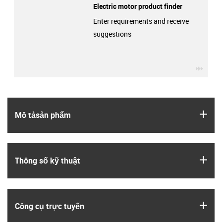
Electric motor product finder
Enter requirements and receive
suggestions
igus-
igus
Mô tả­sản phẩm
igus
Thông số kỹ thuật
igus
Công cụ trực tuyến