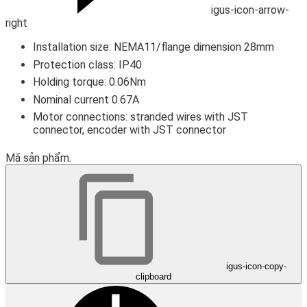
igus-icon-arrow-
right
Installation size: NEMA11/flange dimension 28mm
Protection class: IP40
Holding torque: 0.06Nm
Nominal current 0.67A
Motor connections: stranded wires with JST
connector, encoder with JST connector
Mã sản phẩm.
igus-icon-copy-
clipboard