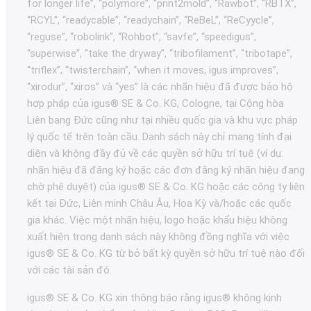
for longer life”, “polymore”, “print2mold”, “Rawbot”, “RBTX”,
“RCYL”, “readycable”, “readychain”, “ReBeL”, “ReCyycle”,
“reguse”, “robolink”, “Rohbot”, “savfe”, “speedigus”,
“superwise”, “take the dryway”, “tribofilament”, “tribotape”,
“triflex”, “twisterchain”, “when it moves, igus improves”,
“xirodur”, “xiros” và “yes” là các nhãn hiệu đã được bảo hộ
hợp pháp của igus® SE & Co. KG, Cologne, tại Cộng hòa
Liên bang Đức cũng như tại nhiều quốc gia và khu vực pháp
lý quốc tế trên toàn cầu. Danh sách này chỉ mang tính đại
diện và không đầy đủ về các quyền sở hữu trí tuệ (ví dụ:
nhãn hiệu đã đăng ký hoặc các đơn đăng ký nhãn hiệu đang
chờ phê duyệt) của igus® SE & Co. KG hoặc các công ty liên
kết tại Đức, Liên minh Châu Âu, Hoa Kỳ và/hoặc các quốc
gia khác. Việc một nhãn hiệu, logo hoặc khẩu hiệu không
xuất hiện trong danh sách này không đồng nghĩa với việc
igus® SE & Co. KG từ bỏ bất kỳ quyền sở hữu trí tuệ nào đối
với các tài sản đó.
igus® SE & Co. KG xin thông báo rằng igus® không kinh