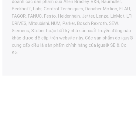
doanh các sản phẩm của Allen Bradley, B&R, Baumüller,
Beckhoff, Lahr, Control Techniques, Danaher Motion, ELAU,
FAGOR, FANUC, Festo, Heidenhain, Jetter, Lenze, LinMot, LTi
DRiVES, Mitsubishi, NUM, Parker, Bosch Rexroth, SEW,
Siemens, Stöber hoặc bất kỳ nhà sản xuất truyền động nào
khác được đề cập trên website này. Các sản phẩm do igus®
cung cấp đều là sản phẩm chính hãng của igus® SE & Co.
KG.