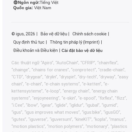
Ngôn ngữ:
Tiếng Việt
Quốc gia:
Việt Nam
©
igus, 2026
Bảo vệ dữ liệu
Chính sách cookie
Quy định thủ tục
Thông tin pháp lý (Imprint)
Điều khoản và Điều kiện
Cài đặt bảo vệ dữ liệu
Các thuật ngữ “Apiro”, “AutoChain”, “CFRIP”, “chainflex”,
“chainge”, “chains for cranes”, “conprotect”, “cradle-chain”,
“CTD”, “drygear”, “drylin”, “dryspin”, “dry-tech”, “dryway”, “easy
chain”, “e-chain”, “e-chain systems”, “e-ketten”, “e-
kettensysteme”, “e-loop”, “energy chain”, “energy chain
systems”, “enjoyneering”, “e-skin”, “e-spool”, “fixflex”, “flizz”,
“i.Cee”, “ibow”, “igear”, “iglide”, “iglidur”, “igubal”, “igumid”,
“igus”, “igus improves what moves”, “igus:bike”, “igusGO”,
“igutex”, “iguverse”, “iguversum”, “kineKIT”, “kopla”, “manus”,
“motion plastics”, “motion polymers”, “motionary”, “plastics