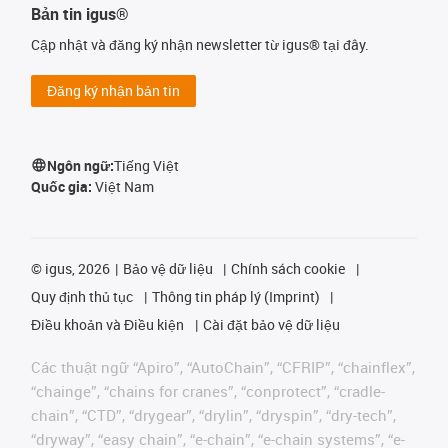
Bản tin igus®
Cập nhật và đăng ký nhận newsletter từ igus® tại đây.
Đăng ký nhận bản tin
Ngôn ngữ:
Tiếng Việt
Quốc gia:
Việt Nam
©
igus, 2026
Bảo vệ dữ liệu
Chính sách cookie
Quy định thủ tục
Thông tin pháp lý (Imprint)
Điều khoản và Điều kiện
Cài đặt bảo vệ dữ liệu
Các thuật ngữ “Apiro”, “AutoChain”, “CFRIP”, “chainflex”,
“chainge”, “chains for cranes”, “conprotect”, “cradle-
chain”, “CTD”, “drygear”, “drylin”, “dryspin”, “dry-tech”,
“dryway”, “easy chain”, “e-chain”, “e-chain systems”, “e-