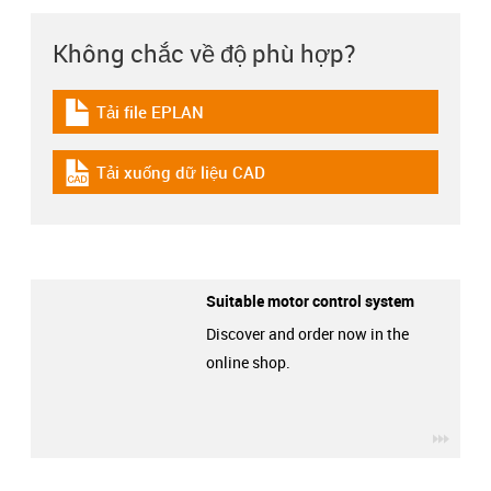
Không chắc về độ phù hợp?
Tải file EPLAN
igus-icon-download-plan
Tải xuống dữ liệu CAD
igus-icon-cad-dateien
Suitable motor control system
Discover and order now in the
online shop.
igus-