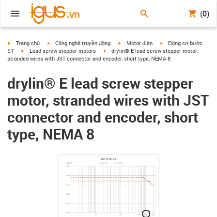
(0)
igus-icon-arrow-right
igus-icon-arrow-right
igus-icon-arrow-right
igus-icon-arrow-right
Trang chủ
Công nghệ truyền động
Motor điện
Động cơ bước
igus-icon-arrow-right
igus-icon-arrow-right
ST
Lead screw stepper motors
drylin® E lead screw stepper motor,
stranded wires with JST connector and encoder, short type, NEMA 8
drylin® E lead screw stepper
motor, stranded wires with JST
connector and encoder, short
type, NEMA 8
igus-icon-lupe
igus-icon-lupe
igus-icon-lupe
igus-icon-lupe