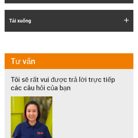
igus
Tải xuống
Tư vấn
Tôi sẽ rất vui được trả lời trực tiếp
các câu hỏi của bạn