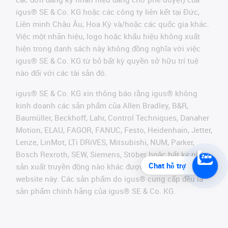
igus® SE & Co. KG hoặc các công ty liên kết tại Đức,
Liên minh Châu Âu, Hoa Kỳ và/hoặc các quốc gia khác.
Việc một nhãn hiệu, logo hoặc khẩu hiệu không xuất
hiện trong danh sách này không đồng nghĩa với việc
igus® SE & Co. KG từ bỏ bất kỳ quyền sở hữu trí tuệ
nào đối với các tài sản đó.
igus® SE & Co. KG xin thông báo rằng igus® không
kinh doanh các sản phẩm của Allen Bradley, B&R,
Baumüller, Beckhoff, Lahr, Control Techniques, Danaher
Motion, ELAU, FAGOR, FANUC, Festo, Heidenhain, Jetter,
Lenze, LinMot, LTi DRiVES, Mitsubishi, NUM, Parker,
Bosch Rexroth, SEW, Siemens, Stöber hoặc bất kỳ nhà
Chat hỗ trợ
sản xuất truyền động nào khác được đề cập trên
website này. Các sản phẩm do igus® cung cấp đều là
sản phẩm chính hãng của igus® SE & Co. KG.