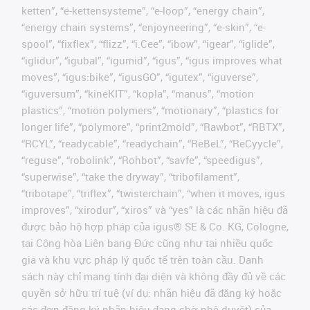
ketten”, “e-kettensysteme”, “e-loop”, “energy chain”,
“energy chain systems”, “enjoyneering”, “e-skin”, “e-
spool”, “fixflex”, “flizz”, “i.Cee”, “ibow”, “igear”, “iglide”,
“iglidur”, “igubal”, “igumid”, “igus”, “igus improves what
moves”, “igus:bike”, “igusGO”, “igutex”, “iguverse”,
“iguversum”, “kineKIT”, “kopla”, “manus”, “motion
plastics”, “motion polymers”, “motionary”, “plastics for
longer life”, “polymore”, “print2mold”, “Rawbot”, “RBTX”,
“RCYL”, “readycable”, “readychain”, “ReBeL”, “ReCyycle”,
“reguse”, “robolink”, “Rohbot”, “savfe”, “speedigus”,
“superwise”, “take the dryway”, “tribofilament”,
“tribotape”, “triflex”, “twisterchain”, “when it moves, igus
improves”, “xirodur”, “xiros” và “yes” là các nhãn hiệu đã
được bảo hộ hợp pháp của igus® SE & Co. KG, Cologne,
tại Cộng hòa Liên bang Đức cũng như tại nhiều quốc
gia và khu vực pháp lý quốc tế trên toàn cầu. Danh
sách này chỉ mang tính đại diện và không đầy đủ về các
quyền sở hữu trí tuệ (ví dụ: nhãn hiệu đã đăng ký hoặc
các đơn đăng ký nhãn hiệu đang chờ phê duyệt) của