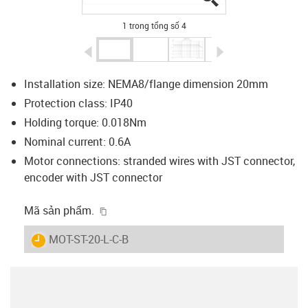
1 trong tổng số 4
igus-icon-arrow-left
igus-icon-arrow-r
Installation size: NEMA8/flange dimension 20mm
Protection class: IP40
Holding torque: 0.018Nm
Nominal current: 0.6A
Motor connections: stranded wires with JST connector,
encoder with JST connector
igus-icon-copy-clipboard
Mã sản phẩm.
igus-icon-lieferzeit
MOT-ST-20-L-C-B