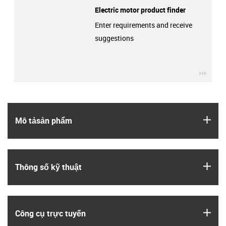
Electric motor product finder
Enter requirements and receive
suggestions
igus-
igus
Mô tả­sản phẩm
igus
Thông số kỹ thuật
igus
Công cụ trực tuyến