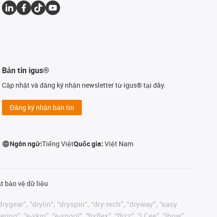
Bản tin igus®
Cập nhật và đăng ký nhận newsletter từ igus® tại đây.
Đăng ký nhận bản tin
Ngôn ngữ:
Tiếng Việt
Quốc gia:
Việt Nam
t bảo vệ dữ liệu
rygear”, “drylin”, “dryspin”, “dry-tech”, “dryway”, “easy
”, “e-skin”, “e-spool”, “fixflex”, “flizz”, “i.Cee”, “ibow”,