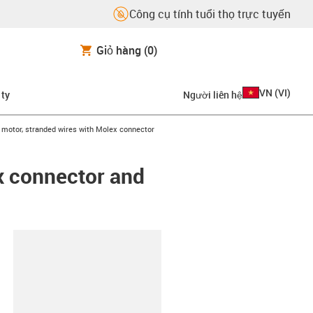
Công cụ tính tuổi thọ trực tuyến
Giỏ hàng
(0)
VN
(
VI
)
 ty
Người liên hệ
t
 motor, stranded wires with Molex connector
x connector and
copy-clipboard
6-L-C-AAAO