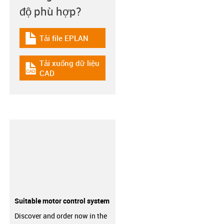
độ phù hợp?
Tải file EPLAN
igus-icon-download-plan
Tải xuống dữ liệu
igus-icon-cad-dateien
CAD
Suitable motor control system
Discover and order now in the