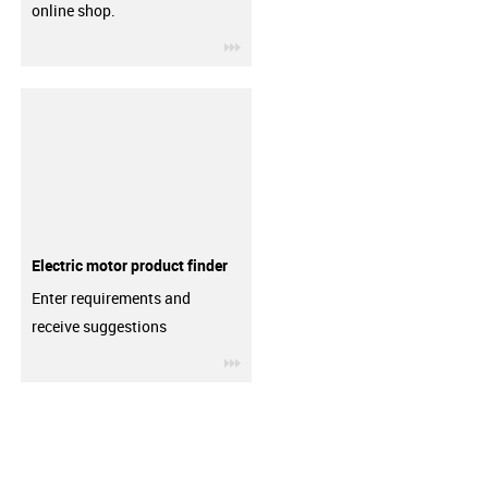
online shop.
igus-icon-3arrow
Electric motor product finder
Enter requirements and
receive suggestions
igus-icon-3arrow