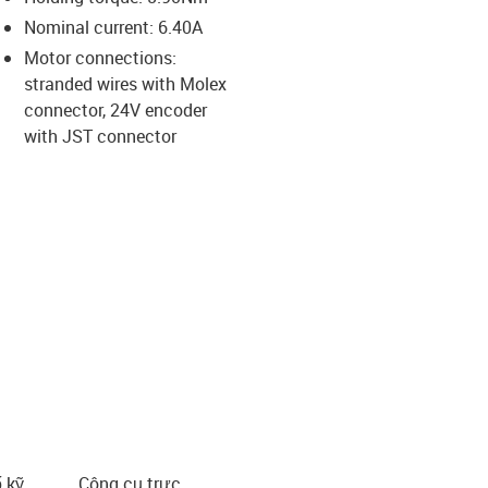
-icon-lupe
-icon-lupe
-icon-lupe
-icon-lupe
Nominal current: 6.40A
Motor connections:
stranded wires with Molex
us-icon-arrow-right
connector, 24V encoder
with JST connector
 kỹ
Công cụ trực