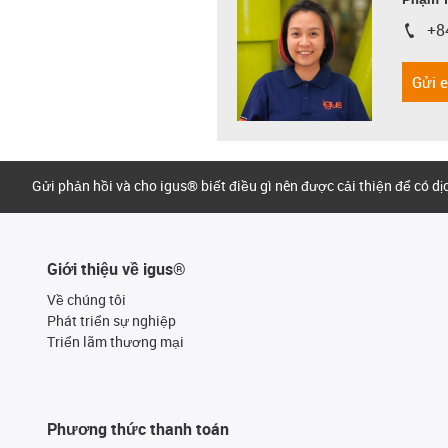
+8
igus-i
Gửi 
Gửi phản hồi và cho igus® biết điều gì nên được cải thiện để có d
Giới thiệu về igus®
Về chúng tôi
Phát triển sự nghiệp
Triển lãm thương mại
Phương thức thanh toán