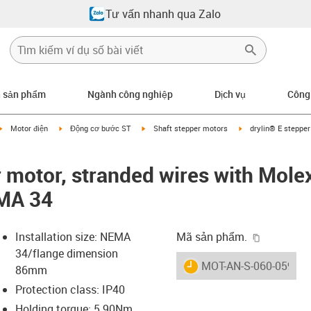
Tư vấn nhanh qua Zalo
n sản phẩm
Ngành công nghiệp
Dịch vụ
Công
igus-icon-arrow-right
igus-icon-arrow-right
igus-icon-arrow-right
igus-icon-arrow-righ
Motor điện
Động cơ bước ST
Shaft stepper motors
drylin® E stepper
r motor, stranded wires with Mole
MA 34
igus-icon-
Installation size: NEMA
Mã sản phẩm.
34/flange dimension
igus-icon-lieferzeit
MOT-AN-S-060-059-08
86mm
Protection class: IP40
Holding torque: 5.90Nm