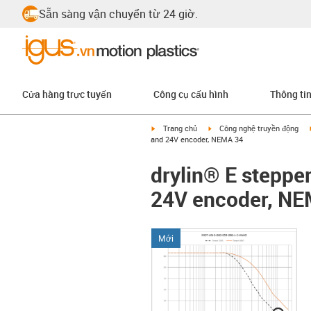
Sẵn sàng vận chuyển từ 24 giờ.
Cửa hàng trực tuyến
Công cụ cấu hình
Thông ti
igus-icon-arrow-right
igus-icon-arrow-right
Trang chủ
Công nghệ truyền động
and 24V encoder, NEMA 34
drylin® E steppe
24V encoder, NE
Mới