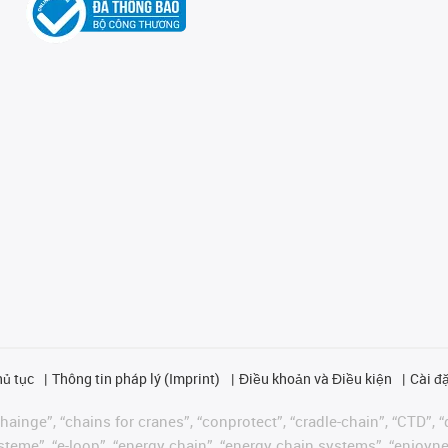
hủ tục
Thông tin pháp lý (Imprint)
Điều khoản và Điều kiện
Cài đặ
ainge”, “chains for cranes”, “conprotect”, “cradle-chain”, “CTD”, “d
teme”, “e-loop”, “energy chain”, “energy chain systems”, “enjoyneering