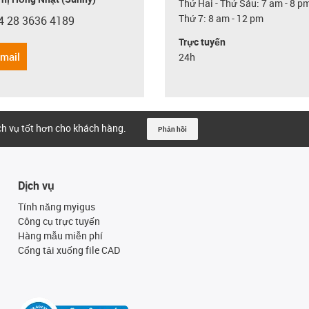
Thứ Hai - Thứ Sáu: 7 am - 8 p
Thứ 7: 8 am - 12 pm
4 28 3636 4189
con-phone
Trực tuyến
email
24h
ịch vụ tốt hơn cho khách hàng.
Phản hồi
Dịch vụ
Tính năng myigus
Công cụ trực tuyến
Hàng mẫu miễn phí
Cổng tải xuống file CAD