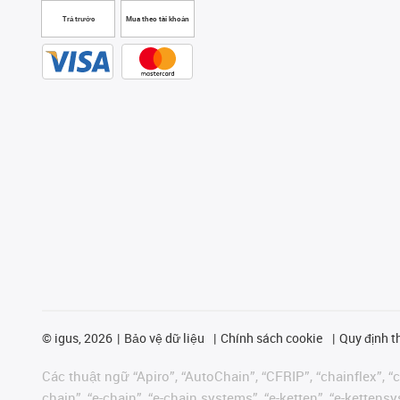
Trả trước
Mua theo tài khoản
©
igus, 2026
Bảo vệ dữ liệu
Chính sách cookie
Quy định t
Các thuật ngữ “Apiro”, “AutoChain”, “CFRIP”, “chainflex”, “ch
chain”, “e-chain”, “e-chain systems”, “e-ketten”, “e-kettensys