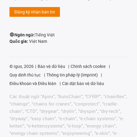
Đăng ký nhận bản tin
Ngôn ngữ:
Tiếng Việt
Quốc gia:
Việt Nam
©
igus, 2026
Bảo vệ dữ liệu
Chính sách cookie
Quy định thủ tục
Thông tin pháp lý (Imprint)
Điều khoản và Điều kiện
Cài đặt bảo vệ dữ liệu
Các thuật ngữ “Apiro”, “AutoChain”, “CFRIP”, “chainflex”,
“chainge”, “chains for cranes”, “conprotect”, “cradle-
chain”, “CTD”, “drygear”, “drylin”, “dryspin”, “dry-tech”,
“dryway”, “easy chain”, “e-chain”, “e-chain systems”, “e-
ketten”, “e-kettensysteme”, “e-loop”, “energy chain”,
“energy chain systems”, “enjoyneering”, “e-skin”, “e-