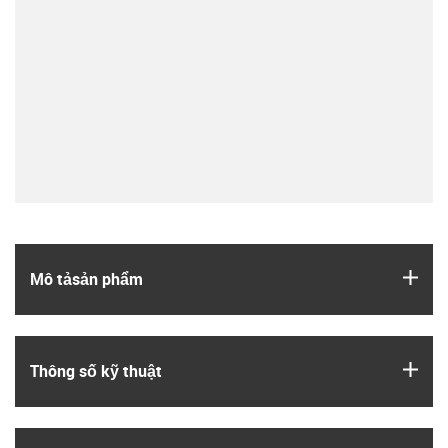
igus
Mô tả­sản phẩm
igus
Thông số kỹ thuật