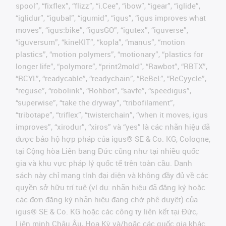
spool”, “fixflex”, “flizz”, “i.Cee”, “ibow”, “igear”, “iglide”,
“iglidur”, “igubal”, “igumid”, “igus”, “igus improves what
moves”, “igus:bike”, “igusGO”, “igutex”, “iguverse”,
“iguversum”, “kineKIT”, “kopla”, “manus”, “motion
plastics”, “motion polymers”, “motionary”, “plastics for
longer life”, “polymore”, “print2mold”, “Rawbot”, “RBTX”,
“RCYL”, “readycable”, “readychain”, “ReBeL”, “ReCyycle”,
“reguse”, “robolink”, “Rohbot”, “savfe”, “speedigus”,
“superwise”, “take the dryway”, “tribofilament”,
“tribotape”, “triflex”, “twisterchain”, “when it moves, igus
improves”, “xirodur”, “xiros” và “yes” là các nhãn hiệu đã
được bảo hộ hợp pháp của igus® SE & Co. KG, Cologne,
tại Cộng hòa Liên bang Đức cũng như tại nhiều quốc
gia và khu vực pháp lý quốc tế trên toàn cầu. Danh
sách này chỉ mang tính đại diện và không đầy đủ về các
quyền sở hữu trí tuệ (ví dụ: nhãn hiệu đã đăng ký hoặc
các đơn đăng ký nhãn hiệu đang chờ phê duyệt) của
igus® SE & Co. KG hoặc các công ty liên kết tại Đức,
Liên minh Châu Âu, Hoa Kỳ và/hoặc các quốc gia khác.