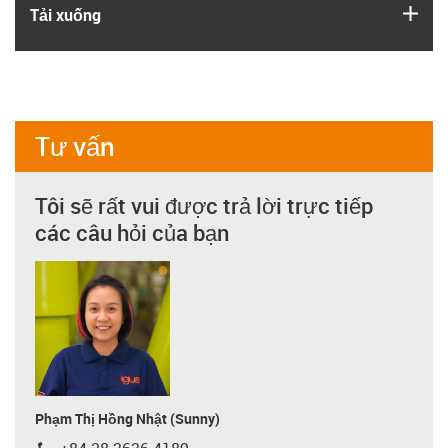
igus
Tải xuống
Tư vấn
Tôi sẽ rất vui được trả lời trực tiếp
các câu hỏi của bạn
Phạm Thị Hồng Nhật (Sunny)