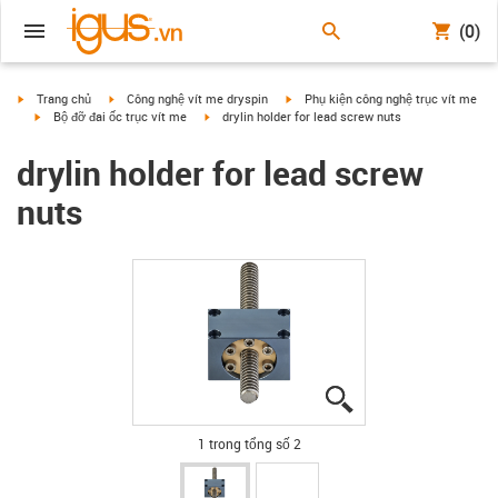
(0)
igus-icon-arrow-right
igus-icon-arrow-right
igus-icon-arrow-right
Trang chủ
Công nghệ vít me dryspin
Phụ kiện công nghệ trục vít me
igus-icon-arrow-right
igus-icon-arrow-right
Bộ đỡ đai ốc trục vít me
drylin holder for lead screw nuts
drylin holder for lead screw
nuts
igus-icon-lupe
igus-icon-lupe
1 trong tổng số 2