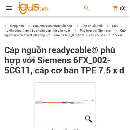
(0)
igus-icon-arrow-right
igus-icon-arrow-right
igus-icon-arrow-right
igus-icon-arrow
Trang chủ
Cáp cho xích nhựa dẫn cáp
Cáp có đầu nối
Cáp
igus-icon-arrow-right
igus-icon
truyền động theo tiêu chuẩn của nhà sản xuất
Phù hợp với Siemens
Cáp
nguồn readycable® phù hợp với Siemens 6FX_002-5CG11, cáp cơ bản TPE 7.5 x d
Cáp nguồn readycable® phù
hợp với Siemens 6FX_002-
5CG11, cáp cơ bản TPE 7.5 x d
igus-icon-lupe
igus-icon-lupe