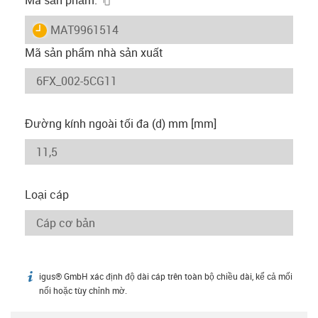
igus-icon-lieferzeit
MAT9961514
Mã sản phẩm nhà sản xuất
Đường kính ngoài tối đa (d) mm [mm]
Loại cáp
igus® GmbH xác định độ dài cáp trên toàn bộ chiều dài, kể cả mối
igus-icon-info
nối hoặc tùy chỉnh mờ.