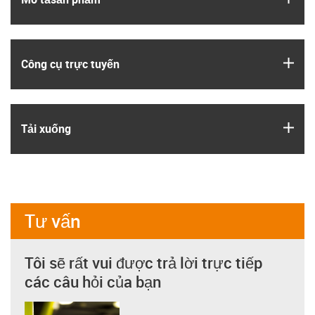
igus
Công cụ trực tuyến
igus
Tải xuống
Tư vấn
Tôi sẽ rất vui được trả lời trực tiếp
các câu hỏi của bạn