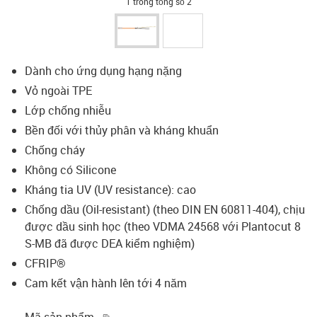
1 trong tổng số 2
Dành cho ứng dụng hạng nặng
Vỏ ngoài TPE
Lớp chống nhiễu
Bền đối với thủy phân và kháng khuẩn
Chống cháy
Không có Silicone
Kháng tia UV (UV resistance): cao
Chống dầu (Oil-resistant) (theo DIN EN 60811-404), chịu
được dầu sinh học (theo VDMA 24568 với Plantocut 8
S-MB đã được DEA kiểm nghiệm)
CFRIP®
Cam kết vận hành lên tới 4 năm
igus-icon-copy-clipboard
Mã sản phẩm.