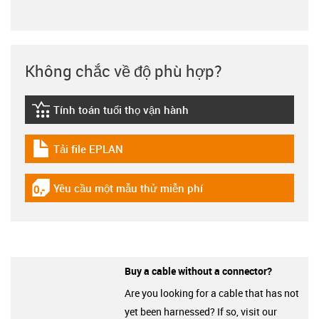
Không chắc về độ phù hợp?
Tính toán tuổi thọ vận hành
igus-icon-lebensdauerrechner
Tải file EPLAN
igus-icon-download-plan
Yêu cầu một mẫu thử miễn phí
igus-icon-gratismuster
Buy a cable without a connector?
Are you looking for a cable that has not
yet been harnessed? If so, visit our