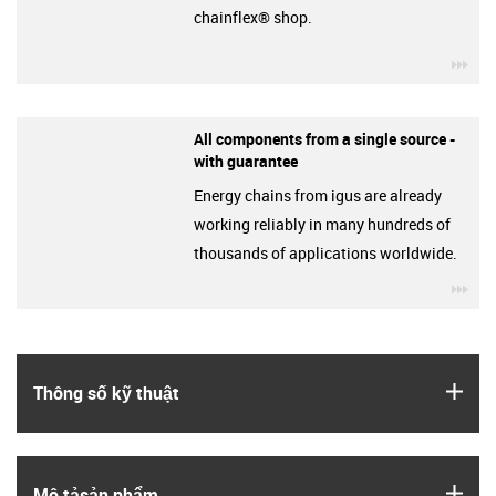
chainflex® shop.
igu
All components from a single source -
with guarantee
Energy chains from igus are already
working reliably in many hundreds of
thousands of applications worldwide.
igu
igus
Thông số kỹ thuật
igus
Mô tả­sản phẩm