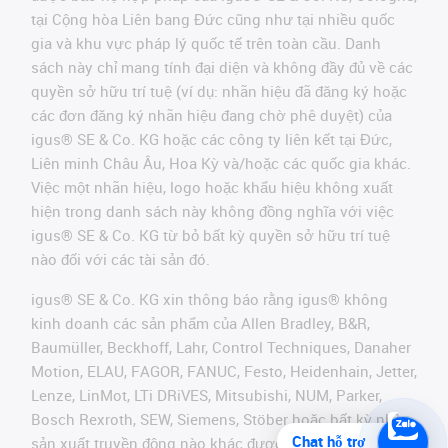
tại Cộng hòa Liên bang Đức cũng như tại nhiều quốc
gia và khu vực pháp lý quốc tế trên toàn cầu. Danh
sách này chỉ mang tính đại diện và không đầy đủ về các
quyền sở hữu trí tuệ (ví dụ: nhãn hiệu đã đăng ký hoặc
các đơn đăng ký nhãn hiệu đang chờ phê duyệt) của
igus® SE & Co. KG hoặc các công ty liên kết tại Đức,
Liên minh Châu Âu, Hoa Kỳ và/hoặc các quốc gia khác.
Việc một nhãn hiệu, logo hoặc khẩu hiệu không xuất
hiện trong danh sách này không đồng nghĩa với việc
igus® SE & Co. KG từ bỏ bất kỳ quyền sở hữu trí tuệ
nào đối với các tài sản đó.
igus® SE & Co. KG xin thông báo rằng igus® không
kinh doanh các sản phẩm của Allen Bradley, B&R,
Baumüller, Beckhoff, Lahr, Control Techniques, Danaher
Motion, ELAU, FAGOR, FANUC, Festo, Heidenhain, Jetter,
Lenze, LinMot, LTi DRiVES, Mitsubishi, NUM, Parker,
Bosch Rexroth, SEW, Siemens, Stöber hoặc bất kỳ nhà
Chat hỗ trợ
sản xuất truyền động nào khác được đề cập trên