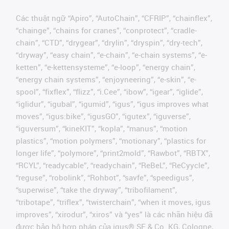
Các thuật ngữ “Apiro”, “AutoChain”, “CFRIP”, “chainflex”,
“chainge”, “chains for cranes”, “conprotect”, “cradle-
chain”, “CTD”, “drygear”, “drylin”, “dryspin”, “dry-tech”,
“dryway”, “easy chain”, “e-chain”, “e-chain systems”, “e-
ketten”, “e-kettensysteme”, “e-loop”, “energy chain”,
“energy chain systems”, “enjoyneering”, “e-skin”, “e-
spool”, “fixflex”, “flizz”, “i.Cee”, “ibow”, “igear”, “iglide”,
“iglidur”, “igubal”, “igumid”, “igus”, “igus improves what
moves”, “igus:bike”, “igusGO”, “igutex”, “iguverse”,
“iguversum”, “kineKIT”, “kopla”, “manus”, “motion
plastics”, “motion polymers”, “motionary”, “plastics for
longer life”, “polymore”, “print2mold”, “Rawbot”, “RBTX”,
“RCYL”, “readycable”, “readychain”, “ReBeL”, “ReCyycle”,
“reguse”, “robolink”, “Rohbot”, “savfe”, “speedigus”,
“superwise”, “take the dryway”, “tribofilament”,
“tribotape”, “triflex”, “twisterchain”, “when it moves, igus
improves”, “xirodur”, “xiros” và “yes” là các nhãn hiệu đã
được bảo hộ hợp pháp của igus® SE & Co. KG, Cologne,