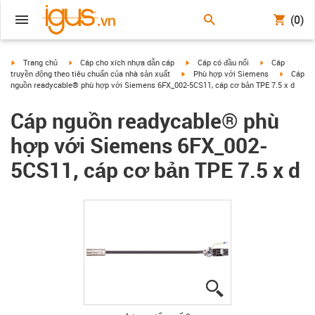
(0)
igus-icon-arrow-right
igus-icon-arrow-right
igus-icon-arrow-right
igus-icon-arrow
Trang chủ
Cáp cho xích nhựa dẫn cáp
Cáp có đầu nối
Cáp
igus-icon-arrow-right
igus-icon
truyền động theo tiêu chuẩn của nhà sản xuất
Phù hợp với Siemens
Cáp
nguồn readycable® phù hợp với Siemens 6FX_002-5CS11, cáp cơ bản TPE 7.5 x d
Cáp nguồn readycable® phù
hợp với Siemens 6FX_002-
5CS11, cáp cơ bản TPE 7.5 x d
igus-icon-lupe
igus-icon-lupe