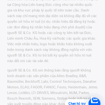
tại Cộng hòa Liên bang Đức cũng như tại nhiều quốc
gia và khu vực pháp lý quốc tế trên toàn cầu. Danh
sách này chỉ mang tính đại diện và không đầy đủ về các
quyền sở hữu trí tuệ (ví dụ: nhãn hiệu đã đăng ký hoặc
các đơn đăng ký nhãn hiệu đang chờ phê duyệt) của
igus® SE & Co. KG hoặc các công ty liên kết tại Đức,
Liên minh Châu Âu, Hoa Kỳ và/hoặc các quốc gia khác.
Việc một nhãn hiệu, logo hoặc khẩu hiệu không xuất
hiện trong danh sách này không đồng nghĩa với việc
igus® SE & Co. KG từ bỏ bất kỳ quyền sở hữu trí tuệ
nào đối với các tài sản đó.
igus® SE & Co. KG xin thông báo rằng igus® không
kinh doanh các sản phẩm của Allen Bradley, B&R,
Baumüller, Beckhoff, Lahr, Control Techniques, Danaher
Motion, ELAU, FAGOR, FANUC, Festo, Heidenhain, Jetter,
Lenze, LinMot, LTi DRiVES, Mitsubishi, NUM, Parker,
Bosch Rexroth, SEW, Siemens, Stöber hoặc bất kỳ nhà
Chat hỗ trợ
sản xuất truyền động nào khác được đề cập trên