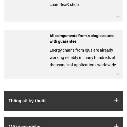
chainflex® shop.
igu
All components from a single source -
with guarantee
Energy chains from igus are already
working reliably in many hundreds of
thousands of applications worldwide.
igu
igus
Thông số kỹ thuật
igus
Mô tả­sản phẩm