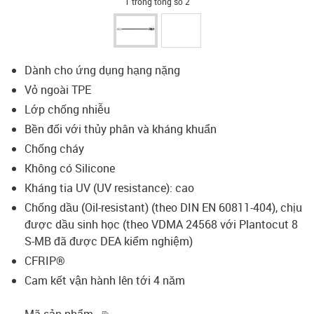
1 trong tổng số 2
Dành cho ứng dụng hạng nặng
Vỏ ngoài TPE
Lớp chống nhiễu
Bền đối với thủy phân và kháng khuẩn
Chống cháy
Không có Silicone
Kháng tia UV (UV resistance): cao
Chống dầu (Oil-resistant) (theo DIN EN 60811-404), chịu
được dầu sinh học (theo VDMA 24568 với Plantocut 8
S-MB đã được DEA kiểm nghiệm)
CFRIP®
Cam kết vận hành lên tới 4 năm
igus-icon-copy-clipboard
Mã sản phẩm.