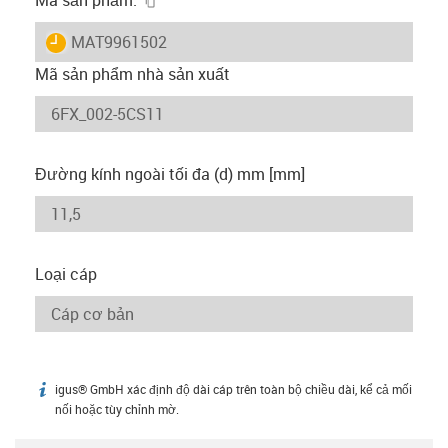
igus-icon-lieferzeit
MAT9961502
Mã sản phẩm nhà sản xuất
Đường kính ngoài tối đa (d) mm [mm]
Loại cáp
igus® GmbH xác định độ dài cáp trên toàn bộ chiều dài, kể cả mối
igus-icon-info
nối hoặc tùy chỉnh mờ.