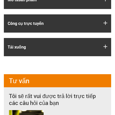
igus
Công cụ trực tuyến
igus
Tải xuống
Tư vấn
Tôi sẽ rất vui được trả lời trực tiếp
các câu hỏi của bạn