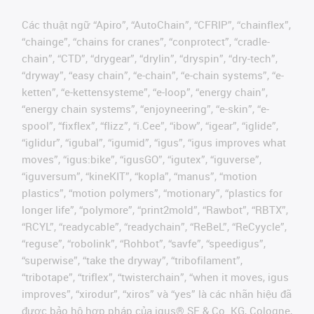
Các thuật ngữ “Apiro”, “AutoChain”, “CFRIP”, “chainflex”,
“chainge”, “chains for cranes”, “conprotect”, “cradle-
chain”, “CTD”, “drygear”, “drylin”, “dryspin”, “dry-tech”,
“dryway”, “easy chain”, “e-chain”, “e-chain systems”, “e-
ketten”, “e-kettensysteme”, “e-loop”, “energy chain”,
“energy chain systems”, “enjoyneering”, “e-skin”, “e-
spool”, “fixflex”, “flizz”, “i.Cee”, “ibow”, “igear”, “iglide”,
“iglidur”, “igubal”, “igumid”, “igus”, “igus improves what
moves”, “igus:bike”, “igusGO”, “igutex”, “iguverse”,
“iguversum”, “kineKIT”, “kopla”, “manus”, “motion
plastics”, “motion polymers”, “motionary”, “plastics for
longer life”, “polymore”, “print2mold”, “Rawbot”, “RBTX”,
“RCYL”, “readycable”, “readychain”, “ReBeL”, “ReCyycle”,
“reguse”, “robolink”, “Rohbot”, “savfe”, “speedigus”,
“superwise”, “take the dryway”, “tribofilament”,
“tribotape”, “triflex”, “twisterchain”, “when it moves, igus
improves”, “xirodur”, “xiros” và “yes” là các nhãn hiệu đã
được bảo hộ hợp pháp của igus® SE & Co. KG, Cologne,