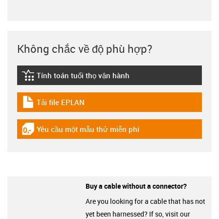
Không chắc về độ phù hợp?
Tính toán tuổi thọ vận hành
igus-icon-lebensdauerrechner
Tải file EPLAN
igus-icon-download-plan
Yêu cầu một mẫu thử miễn phí
igus-icon-gratismuster
Buy a cable without a connector?
Are you looking for a cable that has not
yet been harnessed? If so, visit our