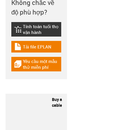
Không chắc về
độ phù hợp?
Tính toán tuổi thọ
igus-icon-lebensdauerrechner
vận hành
Tải file EPLAN
igus-icon-download-plan
Yêu cầu một mẫu
igus-icon-gratismuster
thử miễn phí
Buy a
cable