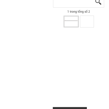
igus
igus
1 trong tổng số 2