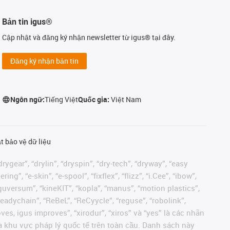
Bản tin igus®
Cập nhật và đăng ký nhận newsletter từ igus® tại đây.
Đăng ký nhận bản tin
Ngôn ngữ:
Tiếng Việt
Quốc gia:
Việt Nam
t bảo vệ dữ liệu
rygear”, “drylin”, “dryspin”, “dry-tech”, “dryway”, “easy
”, “e-skin”, “e-spool”, “fixflex”, “flizz”, “i.Cee”, “ibow”,
 “iguversum”, “kineKIT”, “kopla”, “manus”, “motion plastics”,
readychain”, “ReBeL”, “ReCyycle”, “reguse”, “robolink”,
moves, igus improves”, “xirodur”, “xiros” và “yes” là các nhãn
 khu vực pháp lý quốc tế trên toàn cầu. Danh sách này