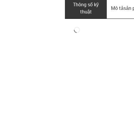
Thông số kỹ
Mô tả­sản
thuật