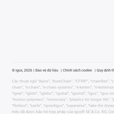
©
igus, 2026
Bảo vệ dữ liệu
Chính sách cookie
Quy định t
Các thuật ngữ “Apiro”, “AutoChain”, “CFRIP”, “chainflex”, “ch
chain”, “e-chain”, “e-chain systems”, “e-ketten”, “e-kettensys
“igear”, “iglide”, “iglidur”, “igubal”, “igumid”, “igus”, “ig
“motion polymers”, “motionary”, “plastics for longer life”, 
“Rohbot”, “savfe”, “speedigus”, “superwise”, “take the dryway
hiệu đã được bảo hộ hợp pháp của igus® SE & Co. KG, Col