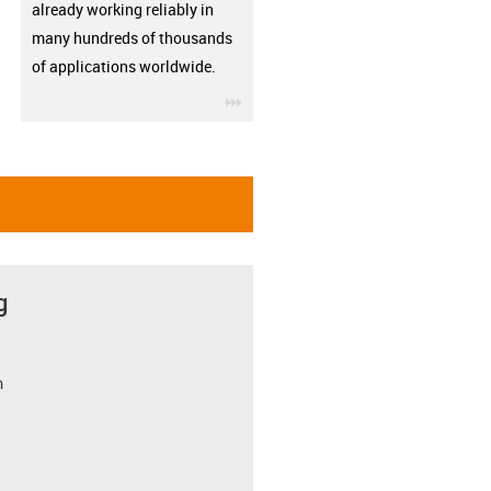
already working reliably in
many hundreds of thousands
of applications worldwide.
igus-icon-3arrow
g
m