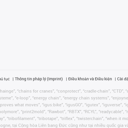
hủ tục
Thông tin pháp lý (Imprint)
Điều khoản và Điều kiện
Cài đặ
ainge”, “chains for cranes”, “conprotect”, “cradle-chain”, “CTD”, “d
teme”, “e-loop”, “energy chain”, “energy chain systems”, “enjoyneering
us improves what moves”, “igus:bike”, “igusGO”, “igutex”, “iguverse”,
“polymore”, “print2mold”, “Rawbot”, “RBTX”, “RCYL”, “readycable”, “
”, “tribofilament”, “tribotape”, “triflex”, “twisterchain”, “when it 
ogne, tại Cộng hòa Liên bang Đức cũng như tại nhiều quốc gia và