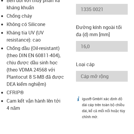
Bền đối với thủy phân và
-icon-lupe
-icon-lupe
kháng khuẩn
Chống cháy
Không có Silicone
Đường kính ngoài tối
Kháng tia UV (UV
đa (d) mm [mm]
resistance): cao
Chống dầu (Oil-resistant)
(theo DIN EN 60811-404),
chịu được dầu sinh học
Loại cáp
(theo VDMA 24568 với
Plantocut 8 S-MB đã được
DEA kiểm nghiệm)
CFRIP®
igus® GmbH xác định độ
igus-icon-info
Cam kết vận hành lên tới
dài cáp trên toàn bộ chiều
4 năm
dài, kể cả mối nối hoặc tùy
chỉnh mờ.