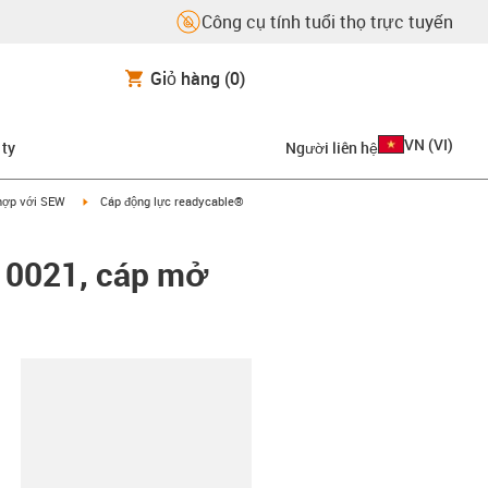
Công cụ tính tuổi thọ trực tuyến
Giỏ hàng
(0)
VN
(
VI
)
 ty
Người liên hệ
on-arrow-right
igus-icon-arrow-right
hợp với SEW
Cáp động lực readycable®
 0021, cáp mở
copy-clipboard