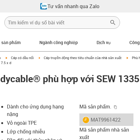
Tư vấn nhanh qua Zalo
n sản phẩm
Ngành công nghiệp
Dịch vụ
Công
igus-icon-arrow-right
igus-icon-arrow-right
igus-ic
p
Cáp có đầu nối
Cáp truyền động theo tiêu chuẩn của nhà sản xuất
Phù 
7.5 x d
adycable® phù hợp với SEW 1335
igus-icon-
Dành cho ứng dụng hạng
Mã sản phẩm.
nặng
igus-icon-lieferzeit
MAT9961422
Vỏ ngoài TPE
Mã sản phẩm nhà sản
Lớp chống nhiễu
xuất