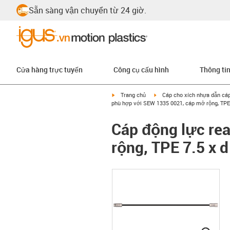
Sẵn sàng vận chuyển từ 24 giờ.
Cửa hàng trực tuyến
Công cụ cấu hình
Thông ti
igus-icon-arrow-right
igus-icon-arrow-right
Trang chủ
Cáp cho xích nhựa dẫn cá
phù hợp với SEW 1335 0021, cáp mở rộng, TPE 
Cáp động lực re
rộng, TPE 7.5 x d