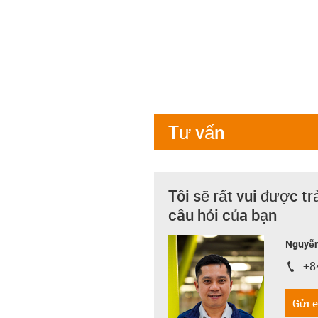
Tư vấn
Tôi sẽ rất vui được tr
câu hỏi của bạn
Nguyễn
+8
igus-i
Gửi 