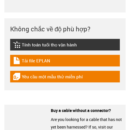
Không chắc về độ phù hợp?
Tính toán tuổi thọ vận hành
igus-icon-lebensdauerrechner
Tải file EPLAN
igus-icon-download-plan
Yêu cầu một mẫu thử miễn phí
igus-icon-gratismuster
Buy a cable without a connector?
Are you looking for a cable that has not
yet been harnessed? If so, visit our