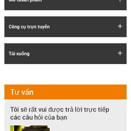
igus
Công cụ trực tuyến
igus
Tải xuống
Tư vấn
Tôi sẽ rất vui được trả lời trực tiếp
các câu hỏi của bạn