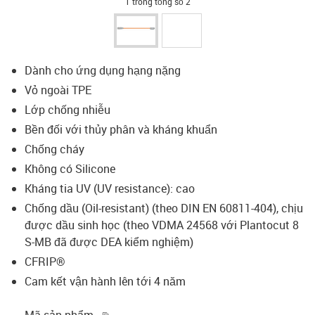
1 trong tổng số 2
Dành cho ứng dụng hạng nặng
Vỏ ngoài TPE
Lớp chống nhiễu
Bền đối với thủy phân và kháng khuẩn
Chống cháy
Không có Silicone
Kháng tia UV (UV resistance): cao
Chống dầu (Oil-resistant) (theo DIN EN 60811-404), chịu
được dầu sinh học (theo VDMA 24568 với Plantocut 8
S-MB đã được DEA kiểm nghiệm)
CFRIP®
Cam kết vận hành lên tới 4 năm
igus-icon-copy-clipboard
Mã sản phẩm.