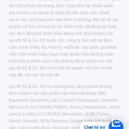
tại Cộng hòa Liên bang Đức cũng như tại nhiều quốc
gia và khu vực pháp lý quốc tế trên toàn cầu. Danh
sách này chỉ mang tính đại diện và không đầy đủ về các
quyền sở hữu trí tuệ (ví dụ: nhãn hiệu đã đăng ký hoặc
các đơn đăng ký nhãn hiệu đang chờ phê duyệt) của
igus® SE & Co. KG hoặc các công ty liên kết tại Đức,
Liên minh Châu Âu, Hoa Kỳ và/hoặc các quốc gia khác.
Việc một nhãn hiệu, logo hoặc khẩu hiệu không xuất
hiện trong danh sách này không đồng nghĩa với việc
igus® SE & Co. KG từ bỏ bất kỳ quyền sở hữu trí tuệ
nào đối với các tài sản đó.
igus® SE & Co. KG xin thông báo rằng igus® không
kinh doanh các sản phẩm của Allen Bradley, B&R,
Baumüller, Beckhoff, Lahr, Control Techniques, Danaher
Motion, ELAU, FAGOR, FANUC, Festo, Heidenhain, Jetter,
Lenze, LinMot, LTi DRiVES, Mitsubishi, NUM, Parker,
Bosch Rexroth, SEW, Siemens, Stöber hoặc bất kỳ nhà
Chat hỗ trợ
sản xuất truyền động nào khác được đề cập trên