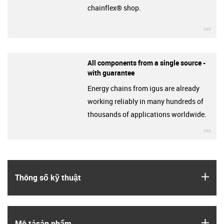
chainflex® shop.
igu
All components from a single source -
with guarantee
Energy chains from igus are already
working reliably in many hundreds of
thousands of applications worldwide.
igu
igus
Thông số kỹ thuật
igus
Mô tả­sản phẩm