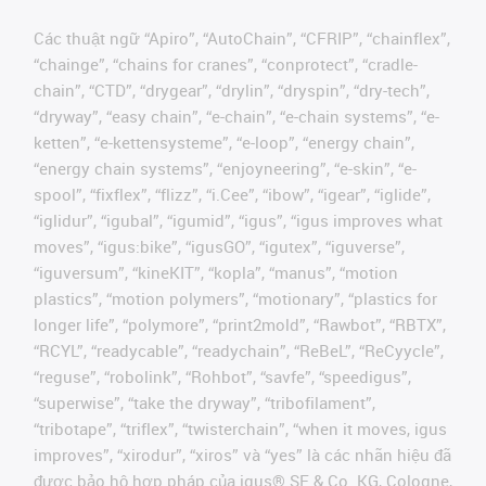
Các thuật ngữ “Apiro”, “AutoChain”, “CFRIP”, “chainflex”,
“chainge”, “chains for cranes”, “conprotect”, “cradle-
chain”, “CTD”, “drygear”, “drylin”, “dryspin”, “dry-tech”,
“dryway”, “easy chain”, “e-chain”, “e-chain systems”, “e-
ketten”, “e-kettensysteme”, “e-loop”, “energy chain”,
“energy chain systems”, “enjoyneering”, “e-skin”, “e-
spool”, “fixflex”, “flizz”, “i.Cee”, “ibow”, “igear”, “iglide”,
“iglidur”, “igubal”, “igumid”, “igus”, “igus improves what
moves”, “igus:bike”, “igusGO”, “igutex”, “iguverse”,
“iguversum”, “kineKIT”, “kopla”, “manus”, “motion
plastics”, “motion polymers”, “motionary”, “plastics for
longer life”, “polymore”, “print2mold”, “Rawbot”, “RBTX”,
“RCYL”, “readycable”, “readychain”, “ReBeL”, “ReCyycle”,
“reguse”, “robolink”, “Rohbot”, “savfe”, “speedigus”,
“superwise”, “take the dryway”, “tribofilament”,
“tribotape”, “triflex”, “twisterchain”, “when it moves, igus
improves”, “xirodur”, “xiros” và “yes” là các nhãn hiệu đã
được bảo hộ hợp pháp của igus® SE & Co. KG, Cologne,