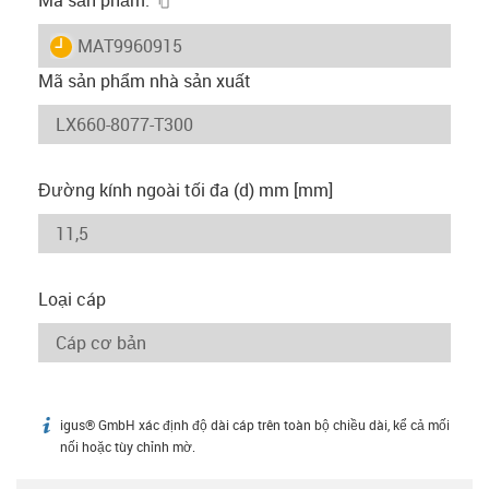
igus-icon-lieferzeit
MAT9960915
Mã sản phẩm nhà sản xuất
Đường kính ngoài tối đa (d) mm [mm]
Loại cáp
igus® GmbH xác định độ dài cáp trên toàn bộ chiều dài, kể cả mối
igus-icon-info
nối hoặc tùy chỉnh mờ.