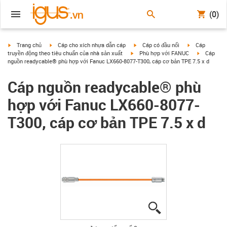
(0)
igus-icon-arrow-right
igus-icon-arrow-right
igus-icon-arrow-right
igus-icon-arrow
Trang chủ
Cáp cho xích nhựa dẫn cáp
Cáp có đầu nối
Cáp
igus-icon-arrow-right
igus-icon-a
truyền động theo tiêu chuẩn của nhà sản xuất
Phù hợp với FANUC
Cáp
nguồn readycable® phù hợp với Fanuc LX660-8077-T300, cáp cơ bản TPE 7.5 x d
Cáp nguồn readycable® phù
hợp với Fanuc LX660-8077-
T300, cáp cơ bản TPE 7.5 x d
igus-icon-lupe
igus-icon-lupe