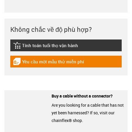
Không chắc về độ phù hợp?
Tính toán tuổi thọ vận hành
igus-icon-lebensdauerrechner
Yêu cầu một mẫu thử miễn phí
igus-icon-gratismuster
Buy a cable without a connector?
Are you looking for a cable that has not
yet been harnessed? If so, visit our
chainflex® shop.