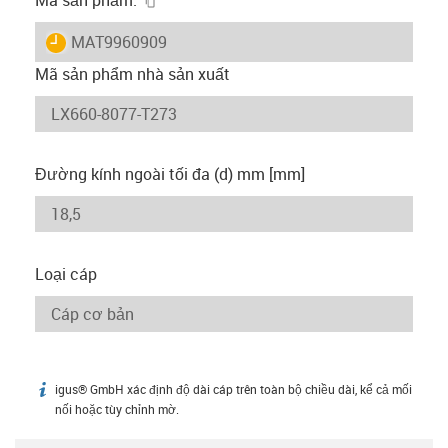
igus-icon-lieferzeit
MAT9960909
Mã sản phẩm nhà sản xuất
Đường kính ngoài tối đa (d) mm [mm]
Loại cáp
igus® GmbH xác định độ dài cáp trên toàn bộ chiều dài, kể cả mối
igus-icon-info
nối hoặc tùy chỉnh mờ.