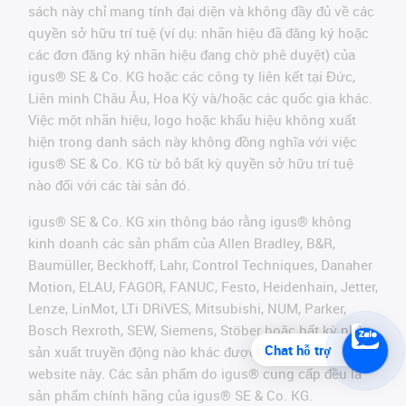
sách này chỉ mang tính đại diện và không đầy đủ về các
quyền sở hữu trí tuệ (ví dụ: nhãn hiệu đã đăng ký hoặc
các đơn đăng ký nhãn hiệu đang chờ phê duyệt) của
igus® SE & Co. KG hoặc các công ty liên kết tại Đức,
Liên minh Châu Âu, Hoa Kỳ và/hoặc các quốc gia khác.
Việc một nhãn hiệu, logo hoặc khẩu hiệu không xuất
hiện trong danh sách này không đồng nghĩa với việc
igus® SE & Co. KG từ bỏ bất kỳ quyền sở hữu trí tuệ
nào đối với các tài sản đó.
igus® SE & Co. KG xin thông báo rằng igus® không
kinh doanh các sản phẩm của Allen Bradley, B&R,
Baumüller, Beckhoff, Lahr, Control Techniques, Danaher
Motion, ELAU, FAGOR, FANUC, Festo, Heidenhain, Jetter,
Lenze, LinMot, LTi DRiVES, Mitsubishi, NUM, Parker,
Bosch Rexroth, SEW, Siemens, Stöber hoặc bất kỳ nhà
Chat hỗ trợ
sản xuất truyền động nào khác được đề cập trên
website này. Các sản phẩm do igus® cung cấp đều là
sản phẩm chính hãng của igus® SE & Co. KG.