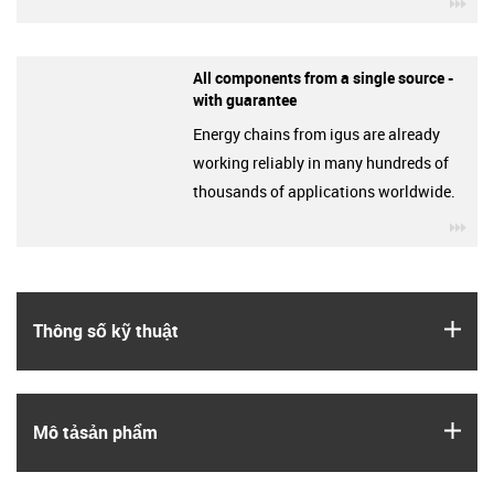
igu
All components from a single source -
with guarantee
Energy chains from igus are already
working reliably in many hundreds of
thousands of applications worldwide.
igu
igus
Thông số kỹ thuật
igus
Mô tả­sản phẩm