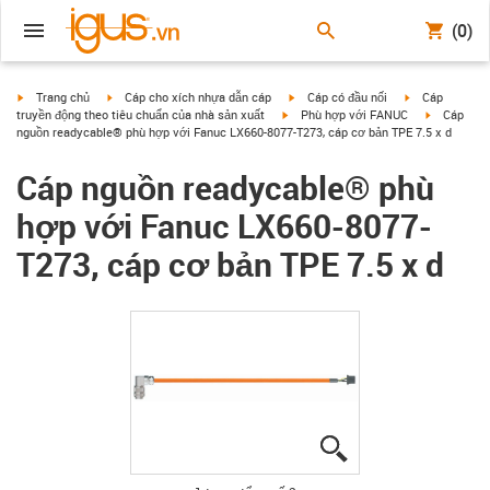
(0)
igus-icon-arrow-right
igus-icon-arrow-right
igus-icon-arrow-right
igus-icon-arrow
Trang chủ
Cáp cho xích nhựa dẫn cáp
Cáp có đầu nối
Cáp
igus-icon-arrow-right
igus-icon-a
truyền động theo tiêu chuẩn của nhà sản xuất
Phù hợp với FANUC
Cáp
nguồn readycable® phù hợp với Fanuc LX660-8077-T273, cáp cơ bản TPE 7.5 x d
Cáp nguồn readycable® phù
hợp với Fanuc LX660-8077-
T273, cáp cơ bản TPE 7.5 x d
igus-icon-lupe
igus-icon-lupe