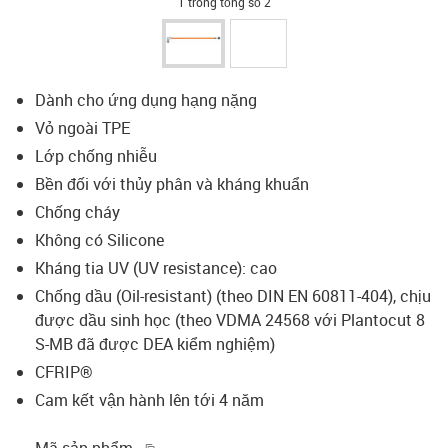
1 trong tổng số 2
Dành cho ứng dụng hạng nặng
Vỏ ngoài TPE
Lớp chống nhiễu
Bền đối với thủy phân và kháng khuẩn
Chống cháy
Không có Silicone
Kháng tia UV (UV resistance): cao
Chống dầu (Oil-resistant) (theo DIN EN 60811-404), chịu
được dầu sinh học (theo VDMA 24568 với Plantocut 8
S-MB đã được DEA kiểm nghiệm)
CFRIP®
Cam kết vận hành lên tới 4 năm
igus-icon-copy-clipboard
Mã sản phẩm.