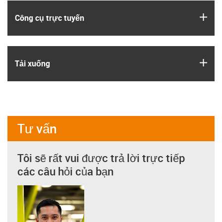
igus
Công cụ trực tuyến
igus
Tải xuống
Tư vấn
Tôi sẽ rất vui được trả lời trực tiếp
các câu hỏi của bạn