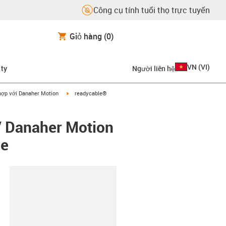
Công cụ tính tuổi thọ trực tuyến
Giỏ hàng
(0)
VN
(
VI
)
 ty
Người liên hệ
on-arrow-right
igus-icon-arrow-right
hợp với Danaher Motion
readycable®
/ Danaher Motion
ee
copy-clipboard