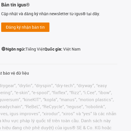
Bản tin igus®
Cập nhật và đăng ký nhận newsletter từ igus® tại đây.
Đăng ký nhận bản tin
Ngôn ngữ:
Tiếng Việt
Quốc gia:
Việt Nam
t bảo vệ dữ liệu
rygear”, “drylin”, “dryspin”, “dry-tech”, “dryway”, “easy
”, “e-skin”, “e-spool”, “fixflex”, “flizz”, “i.Cee”, “ibow”,
 “iguversum”, “kineKIT”, “kopla”, “manus”, “motion plastics”,
readychain”, “ReBeL”, “ReCyycle”, “reguse”, “robolink”,
moves, igus improves”, “xirodur”, “xiros” và “yes” là các nhãn
 khu vực pháp lý quốc tế trên toàn cầu. Danh sách này
ãn hiệu đang chờ phê duyệt) của igus® SE & Co. KG hoặc