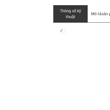
Thông số kỹ
Mô tả­sản
thuật