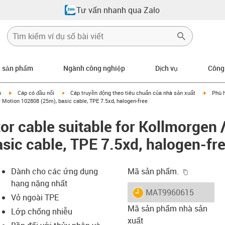
Tư vấn nhanh qua Zalo
n sản phẩm
Ngành công nghiệp
Dịch vụ
Công
igus-icon-arrow-right
igus-icon-arrow-right
igus-ic
p
Cáp có đầu nối
Cáp truyền động theo tiêu chuẩn của nhà sản xuất
Phù 
 Motion 102808 (25m), basic cable, TPE 7.5xd, halogen-free
r cable suitable for Kollmorgen 
sic cable, TPE 7.5xd, halogen-fr
igus-icon-
Dành cho các ứng dụng
Mã sản phẩm.
hạng nặng nhất
igus-icon-lieferzeit
MAT9960615
Vỏ ngoài TPE
Mã sản phẩm nhà sản
Lớp chống nhiễu
xuất