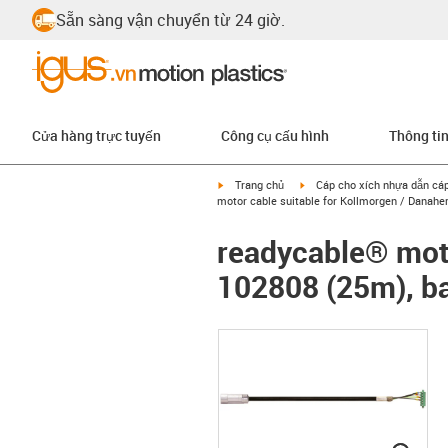
Sẵn sàng vận chuyển từ 24 giờ.
Cửa hàng trực tuyến
Công cụ cấu hình
Thông ti
igus-icon-arrow-right
igus-icon-arrow-right
Trang chủ
Cáp cho xích nhựa dẫn cá
motor cable suitable for Kollmorgen / Danaher
readycable® moto
102808 (25m), ba