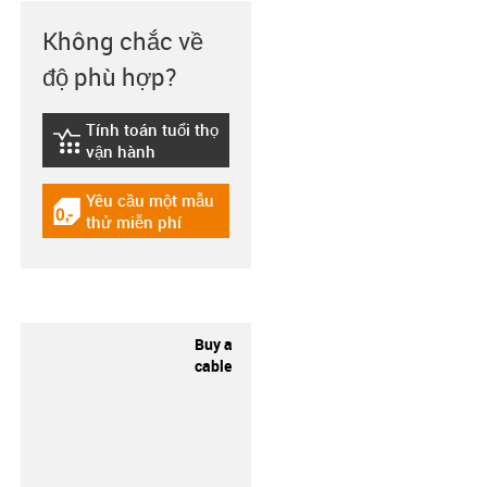
Không chắc về
độ phù hợp?
Tính toán tuổi thọ
igus-icon-lebensdauerrechner
vận hành
Yêu cầu một mẫu
igus-icon-gratismuster
thử miễn phí
Buy a
cable