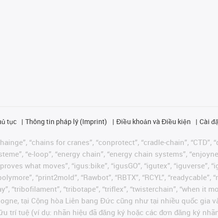
hủ tục
Thông tin pháp lý (Imprint)
Điều khoản và Điều kiện
Cài đặ
ainge”, “chains for cranes”, “conprotect”, “cradle-chain”, “CTD”, “d
teme”, “e-loop”, “energy chain”, “energy chain systems”, “enjoyneering
us improves what moves”, “igus:bike”, “igusGO”, “igutex”, “iguverse”,
“polymore”, “print2mold”, “Rawbot”, “RBTX”, “RCYL”, “readycable”, “
”, “tribofilament”, “tribotape”, “triflex”, “twisterchain”, “when it 
ogne, tại Cộng hòa Liên bang Đức cũng như tại nhiều quốc gia và
ữu trí tuệ (ví dụ: nhãn hiệu đã đăng ký hoặc các đơn đăng ký nh