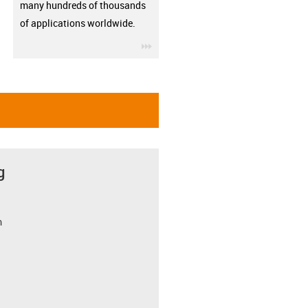
many hundreds of thousands
of applications worldwide.
igus-icon-3arrow
g
m