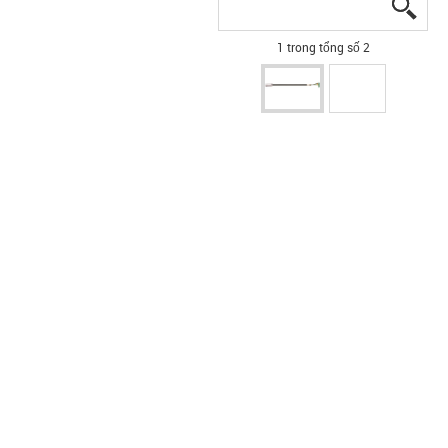
igus
igus
1 trong tổng số 2