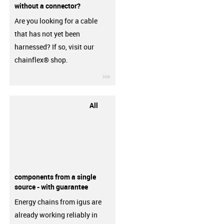
without a connector?
Are you looking for a cable
that has not yet been
harnessed? If so, visit our
chainflex® shop.
igus-icon-3arrow
All
components from a single
source - with guarantee
Energy chains from igus are
already working reliably in