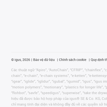
©
igus, 2026
Bảo vệ dữ liệu
Chính sách cookie
Quy định t
Các thuật ngữ “Apiro”, “AutoChain”, “CFRIP”, “chainflex”, “ch
chain”, “e-chain”, “e-chain systems”, “e-ketten”, “e-kettensys
“igear”, “iglide”, “iglidur”, “igubal”, “igumid”, “igus”, “ig
“motion polymers”, “motionary”, “plastics for longer life”, 
“Rohbot”, “savfe”, “speedigus”, “superwise”, “take the dryway
hiệu đã được bảo hộ hợp pháp của igus® SE & Co. KG, Col
chỉ mang tính đại diện và không đầy đủ về các quyền sở h