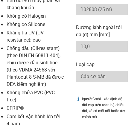
Bền đối với thủy phân và
-icon-lupe
-icon-lupe
kháng khuẩn
Không có Halogen
Không có Silicone
Đường kính ngoài tối
Kháng tia UV (UV
đa (d) mm [mm]
resistance): cao
Chống dầu (Oil-resistant)
(theo DIN EN 60811-404),
chịu được dầu sinh học
Loại cáp
(theo VDMA 24568 với
Plantocut 8 S-MB đã được
DEA kiểm nghiệm)
Không chứa PVC (PVC-
free)
igus® GmbH xác định độ
igus-icon-info
dài cáp trên toàn bộ chiều
CFRIP®
dài, kể cả mối nối hoặc tùy
Cam kết vận hành lên tới
chỉnh mờ.
4 năm