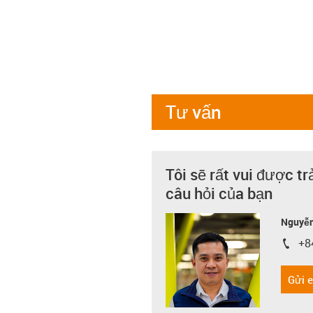
Tư vấn
Tôi sẽ rất vui được tr
câu hỏi của bạn
Nguyễn
+8
igus-i
Gửi 