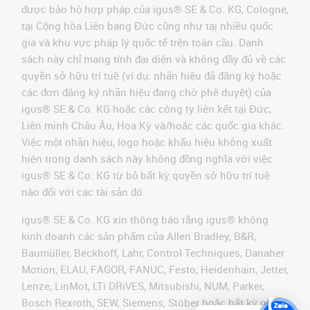
được bảo hộ hợp pháp của igus® SE & Co. KG, Cologne,
tại Cộng hòa Liên bang Đức cũng như tại nhiều quốc
gia và khu vực pháp lý quốc tế trên toàn cầu. Danh
sách này chỉ mang tính đại diện và không đầy đủ về các
quyền sở hữu trí tuệ (ví dụ: nhãn hiệu đã đăng ký hoặc
các đơn đăng ký nhãn hiệu đang chờ phê duyệt) của
igus® SE & Co. KG hoặc các công ty liên kết tại Đức,
Liên minh Châu Âu, Hoa Kỳ và/hoặc các quốc gia khác.
Việc một nhãn hiệu, logo hoặc khẩu hiệu không xuất
hiện trong danh sách này không đồng nghĩa với việc
igus® SE & Co. KG từ bỏ bất kỳ quyền sở hữu trí tuệ
nào đối với các tài sản đó.
igus® SE & Co. KG xin thông báo rằng igus® không
kinh doanh các sản phẩm của Allen Bradley, B&R,
Baumüller, Beckhoff, Lahr, Control Techniques, Danaher
Motion, ELAU, FAGOR, FANUC, Festo, Heidenhain, Jetter,
Lenze, LinMot, LTi DRiVES, Mitsubishi, NUM, Parker,
Bosch Rexroth, SEW, Siemens, Stöber hoặc bất kỳ nhà