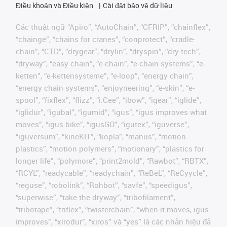
Điều khoản và Điều kiện
Cài đặt bảo vệ dữ liệu
Các thuật ngữ “Apiro”, “AutoChain”, “CFRIP”, “chainflex”,
“chainge”, “chains for cranes”, “conprotect”, “cradle-
chain”, “CTD”, “drygear”, “drylin”, “dryspin”, “dry-tech”,
“dryway”, “easy chain”, “e-chain”, “e-chain systems”, “e-
ketten”, “e-kettensysteme”, “e-loop”, “energy chain”,
“energy chain systems”, “enjoyneering”, “e-skin”, “e-
spool”, “fixflex”, “flizz”, “i.Cee”, “ibow”, “igear”, “iglide”,
“iglidur”, “igubal”, “igumid”, “igus”, “igus improves what
moves”, “igus:bike”, “igusGO”, “igutex”, “iguverse”,
“iguversum”, “kineKIT”, “kopla”, “manus”, “motion
plastics”, “motion polymers”, “motionary”, “plastics for
longer life”, “polymore”, “print2mold”, “Rawbot”, “RBTX”,
“RCYL”, “readycable”, “readychain”, “ReBeL”, “ReCyycle”,
“reguse”, “robolink”, “Rohbot”, “savfe”, “speedigus”,
“superwise”, “take the dryway”, “tribofilament”,
“tribotape”, “triflex”, “twisterchain”, “when it moves, igus
improves”, “xirodur”, “xiros” và “yes” là các nhãn hiệu đã