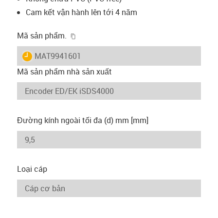
Cam kết vận hành lên tới 4 năm
igus-icon-copy-clipboard
Mã sản phẩm.
igus-icon-lieferzeit
MAT9941601
Mã sản phẩm nhà sản xuất
Đường kính ngoài tối đa (d) mm [mm]
Loại cáp