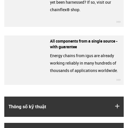
yet been harnessed? If so, visit our
chainflex® shop.
igu
All components from a single source -
with guarantee
Energy chains from igus are already
working reliably in many hundreds of
thousands of applications worldwide.
igu
igus
Thông số kỹ thuật