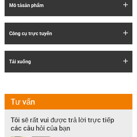
igus
Mô tả­sản phẩm
igus
Công cụ trực tuyến
igus
Tải xuống
Tư vấn
Tôi sẽ rất vui được trả lời trực tiếp
các câu hỏi của bạn