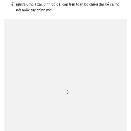
igus® GmbH xác định độ dài cáp trên toàn bộ chiều dài, kể cả mối
igus-icon-info
nối hoặc tùy chỉnh mờ.