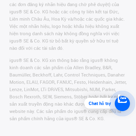
các đơn đăng ký nhãn hiệu đang chờ phê duyệt) của
igus® SE & Co. KG hoặc các công ty liên kết tại Đức,
Liên minh Châu Âu, Hoa Kỳ và/hoặc các quốc gia khác.
Việc một nhãn hiệu, logo hoặc khẩu hiệu không xuất
hiện trong danh sách này không đồng nghĩa với việc
igus® SE & Co. KG từ bỏ bất kỳ quyền sở hữu trí tuệ
nào đối với các tài sản đó.
igus® SE & Co. KG xin thông báo rằng igus® không
kinh doanh các sản phẩm của Allen Bradley, B&R,
Baumüller, Beckhoff, Lahr, Control Techniques, Danaher
Motion, ELAU, FAGOR, FANUC, Festo, Heidenhain, Jetter,
Lenze, LinMot, LTi DRiVES, Mitsubishi, NUM, Parker,
Bosch Rexroth, SEW, Siemens, Stöber hoặc bất kỳ nhà
Chat hỗ trợ
sản xuất truyền động nào khác được đề cập trên
website này. Các sản phẩm do igus® cung cấp đều là
sản phẩm chính hãng của igus® SE & Co. KG.