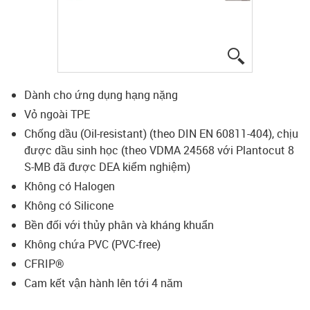
igus-icon-lup
Dành cho ứng dụng hạng nặng
Vỏ ngoài TPE
Chống dầu (Oil-resistant) (theo DIN EN 60811-404), chịu
được dầu sinh học (theo VDMA 24568 với Plantocut 8
S-MB đã được DEA kiểm nghiệm)
Không có Halogen
Không có Silicone
Bền đối với thủy phân và kháng khuẩn
Không chứa PVC (PVC-free)
CFRIP®
Cam kết vận hành lên tới 4 năm