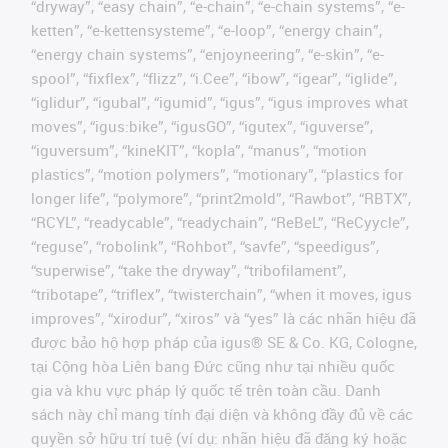
“dryway”, “easy chain”, “e-chain”, “e-chain systems”, “e-
ketten”, “e-kettensysteme”, “e-loop”, “energy chain”,
“energy chain systems”, “enjoyneering”, “e-skin”, “e-
spool”, “fixflex”, “flizz”, “i.Cee”, “ibow”, “igear”, “iglide”,
“iglidur”, “igubal”, “igumid”, “igus”, “igus improves what
moves”, “igus:bike”, “igusGO”, “igutex”, “iguverse”,
“iguversum”, “kineKIT”, “kopla”, “manus”, “motion
plastics”, “motion polymers”, “motionary”, “plastics for
longer life”, “polymore”, “print2mold”, “Rawbot”, “RBTX”,
“RCYL”, “readycable”, “readychain”, “ReBeL”, “ReCyycle”,
“reguse”, “robolink”, “Rohbot”, “savfe”, “speedigus”,
“superwise”, “take the dryway”, “tribofilament”,
“tribotape”, “triflex”, “twisterchain”, “when it moves, igus
improves”, “xirodur”, “xiros” và “yes” là các nhãn hiệu đã
được bảo hộ hợp pháp của igus® SE & Co. KG, Cologne,
tại Cộng hòa Liên bang Đức cũng như tại nhiều quốc
gia và khu vực pháp lý quốc tế trên toàn cầu. Danh
sách này chỉ mang tính đại diện và không đầy đủ về các
quyền sở hữu trí tuệ (ví dụ: nhãn hiệu đã đăng ký hoặc