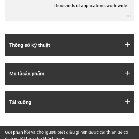
thousands of applications worldwide.
igu
igus
Thông số kỹ thuật
igus
Mô tả­sản phẩm
igus
Tải xuống
Gửi phản hồi và cho igus® biết điều gì nên được cải thiện để có
dịch vụ tốt hơn cho khách hàng.