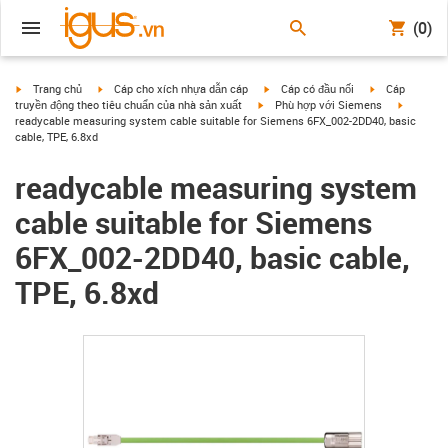
(0)
igus-icon-arrow-right
igus-icon-arrow-right
igus-icon-arrow-right
igus-icon-arrow
Trang chủ
Cáp cho xích nhựa dẫn cáp
Cáp có đầu nối
Cáp
igus-icon-arrow-right
igus-icon
truyền động theo tiêu chuẩn của nhà sản xuất
Phù hợp với Siemens
readycable measuring system cable suitable for Siemens 6FX_002-2DD40, basic
cable, TPE, 6.8xd
readycable measuring system
cable suitable for Siemens
6FX_002-2DD40, basic cable,
TPE, 6.8xd