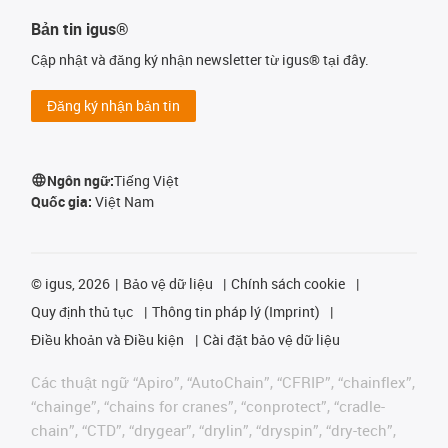
Bản tin igus®
Cập nhật và đăng ký nhận newsletter từ igus® tại đây.
Đăng ký nhận bản tin
Ngôn ngữ:
Tiếng Việt
Quốc gia:
Việt Nam
©
igus, 2026
Bảo vệ dữ liệu
Chính sách cookie
Quy định thủ tục
Thông tin pháp lý (Imprint)
Điều khoản và Điều kiện
Cài đặt bảo vệ dữ liệu
Các thuật ngữ “Apiro”, “AutoChain”, “CFRIP”, “chainflex”,
“chainge”, “chains for cranes”, “conprotect”, “cradle-
chain”, “CTD”, “drygear”, “drylin”, “dryspin”, “dry-tech”,