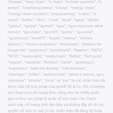
“dryway”, “easy chain”, “e-chain”, “e-chain systems”, “e-
ketten”, “e-kettensysteme”, “e-loop”, “energy chain”,
“energy chain systems”, “enjoyneering”, “e-skin”, “e-
spool”, “fixflex”, “flizz”, “i.Cee”, “ibow”, “igear”, “iglide”,
“iglidur”, “igubal”, “igumid”, “igus”, “igus improves what
moves”, “igus:bike”, “igusGO”, “igutex”, “iguverse”,
“iguversum”, “kineKIT”, “kopla”, “manus”, “motion
plastics”, “motion polymers”, “motionary”, “plastics for
longer life”, “polymore”, “print2mold”, “Rawbot”, “RBTX”,
“RCYL”, “readycable”, “readychain”, “ReBeL”, “ReCyycle”,
“reguse”, “robolink”, “Rohbot”, “savfe”, “speedigus”,
“superwise”, “take the dryway”, “tribofilament”,
“tribotape”, “triflex”, “twisterchain”, “when it moves, igus
improves”, “xirodur”, “xiros” và “yes” là các nhãn hiệu đã
được bảo hộ hợp pháp của igus® SE & Co. KG, Cologne,
tại Cộng hòa Liên bang Đức cũng như tại nhiều quốc
gia và khu vực pháp lý quốc tế trên toàn cầu. Danh
sách này chỉ mang tính đại diện và không đầy đủ về các
quyền sở hữu trí tuệ (ví dụ: nhãn hiệu đã đăng ký hoặc