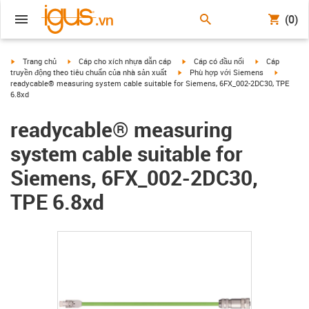
(0)
igus-icon-arrow-right
igus-icon-arrow-right
igus-icon-arrow-right
igus-icon-arrow
Trang chủ
Cáp cho xích nhựa dẫn cáp
Cáp có đầu nối
Cáp
igus-icon-arrow-right
igus-icon
truyền động theo tiêu chuẩn của nhà sản xuất
Phù hợp với Siemens
readycable® measuring system cable suitable for Siemens, 6FX_002-2DC30, TPE
6.8xd
readycable® measuring
system cable suitable for
Siemens, 6FX_002-2DC30,
TPE 6.8xd