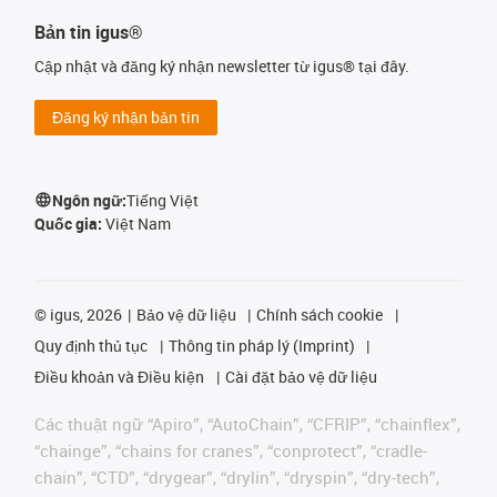
Bản tin igus®
Cập nhật và đăng ký nhận newsletter từ igus® tại đây.
Đăng ký nhận bản tin
Ngôn ngữ:
Tiếng Việt
Quốc gia:
Việt Nam
©
igus, 2026
Bảo vệ dữ liệu
Chính sách cookie
Quy định thủ tục
Thông tin pháp lý (Imprint)
Điều khoản và Điều kiện
Cài đặt bảo vệ dữ liệu
Các thuật ngữ “Apiro”, “AutoChain”, “CFRIP”, “chainflex”,
“chainge”, “chains for cranes”, “conprotect”, “cradle-
chain”, “CTD”, “drygear”, “drylin”, “dryspin”, “dry-tech”,