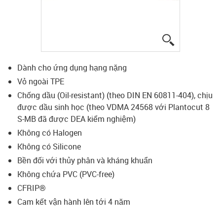
igus-icon-lup
Dành cho ứng dụng hạng nặng
Vỏ ngoài TPE
Chống dầu (Oil-resistant) (theo DIN EN 60811-404), chịu
được dầu sinh học (theo VDMA 24568 với Plantocut 8
S-MB đã được DEA kiểm nghiệm)
Không có Halogen
Không có Silicone
Bền đối với thủy phân và kháng khuẩn
Không chứa PVC (PVC-free)
CFRIP®
Cam kết vận hành lên tới 4 năm