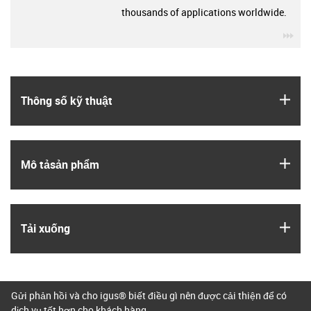
thousands of applications worldwide.
igu
igus
Thông số kỹ thuật
igus
Mô tả­sản phẩm
igus
Tải xuống
Gửi phản hồi và cho igus® biết điều gì nên được cải thiện để có
dịch vụ tốt hơn cho khách hàng.