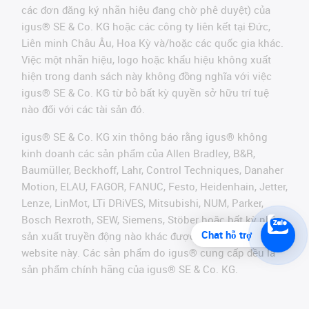
các đơn đăng ký nhãn hiệu đang chờ phê duyệt) của
igus® SE & Co. KG hoặc các công ty liên kết tại Đức,
Liên minh Châu Âu, Hoa Kỳ và/hoặc các quốc gia khác.
Việc một nhãn hiệu, logo hoặc khẩu hiệu không xuất
hiện trong danh sách này không đồng nghĩa với việc
igus® SE & Co. KG từ bỏ bất kỳ quyền sở hữu trí tuệ
nào đối với các tài sản đó.
igus® SE & Co. KG xin thông báo rằng igus® không
kinh doanh các sản phẩm của Allen Bradley, B&R,
Baumüller, Beckhoff, Lahr, Control Techniques, Danaher
Motion, ELAU, FAGOR, FANUC, Festo, Heidenhain, Jetter,
Lenze, LinMot, LTi DRiVES, Mitsubishi, NUM, Parker,
Bosch Rexroth, SEW, Siemens, Stöber hoặc bất kỳ nhà
Chat hỗ trợ
sản xuất truyền động nào khác được đề cập trên
website này. Các sản phẩm do igus® cung cấp đều là
sản phẩm chính hãng của igus® SE & Co. KG.