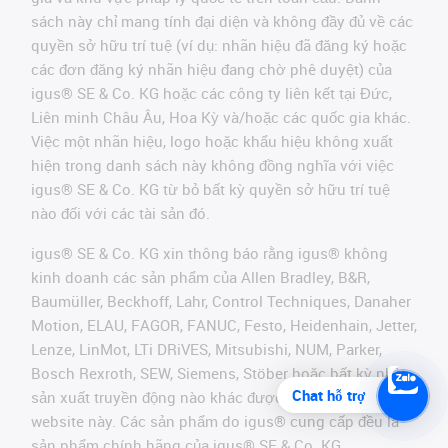
sách này chỉ mang tính đại diện và không đầy đủ về các
quyền sở hữu trí tuệ (ví dụ: nhãn hiệu đã đăng ký hoặc
các đơn đăng ký nhãn hiệu đang chờ phê duyệt) của
igus® SE & Co. KG hoặc các công ty liên kết tại Đức,
Liên minh Châu Âu, Hoa Kỳ và/hoặc các quốc gia khác.
Việc một nhãn hiệu, logo hoặc khẩu hiệu không xuất
hiện trong danh sách này không đồng nghĩa với việc
igus® SE & Co. KG từ bỏ bất kỳ quyền sở hữu trí tuệ
nào đối với các tài sản đó.
igus® SE & Co. KG xin thông báo rằng igus® không
kinh doanh các sản phẩm của Allen Bradley, B&R,
Baumüller, Beckhoff, Lahr, Control Techniques, Danaher
Motion, ELAU, FAGOR, FANUC, Festo, Heidenhain, Jetter,
Lenze, LinMot, LTi DRiVES, Mitsubishi, NUM, Parker,
Bosch Rexroth, SEW, Siemens, Stöber hoặc bất kỳ nhà
Chat hỗ trợ
sản xuất truyền động nào khác được đề cập trên
website này. Các sản phẩm do igus® cung cấp đều là
sản phẩm chính hãng của igus® SE & Co. KG.