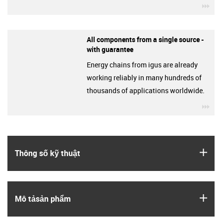
igu
All components from a single source -
with guarantee
Energy chains from igus are already
working reliably in many hundreds of
thousands of applications worldwide.
igu
igus
Thông số kỹ thuật
igus
Mô tả­sản phẩm