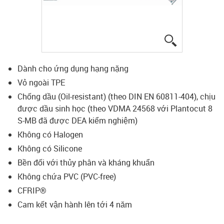
igus-icon-lup
Dành cho ứng dụng hạng nặng
Vỏ ngoài TPE
Chống dầu (Oil-resistant) (theo DIN EN 60811-404), chịu
được dầu sinh học (theo VDMA 24568 với Plantocut 8
S-MB đã được DEA kiểm nghiệm)
Không có Halogen
Không có Silicone
Bền đối với thủy phân và kháng khuẩn
Không chứa PVC (PVC-free)
CFRIP®
Cam kết vận hành lên tới 4 năm