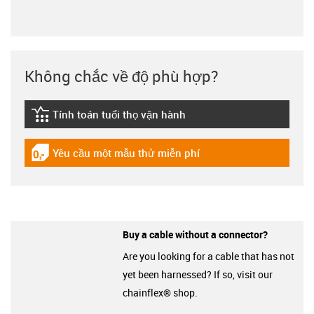
Không chắc về độ phù hợp?
Tính toán tuổi thọ vận hành
igus-icon-lebensdauerrechner
Yêu cầu một mẫu thử miễn phí
igus-icon-gratismuster
Buy a cable without a connector?
Are you looking for a cable that has not
yet been harnessed? If so, visit our
chainflex® shop.