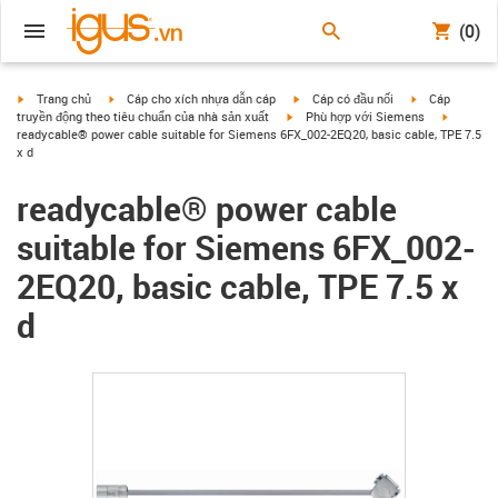
(0)
igus-icon-arrow-right
igus-icon-arrow-right
igus-icon-arrow-right
igus-icon-arrow
Trang chủ
Cáp cho xích nhựa dẫn cáp
Cáp có đầu nối
Cáp
igus-icon-arrow-right
igus-icon
truyền động theo tiêu chuẩn của nhà sản xuất
Phù hợp với Siemens
readycable® power cable suitable for Siemens 6FX_002-2EQ20, basic cable, TPE 7.5
x d
readycable® power cable
suitable for Siemens 6FX_002-
2EQ20, basic cable, TPE 7.5 x
d