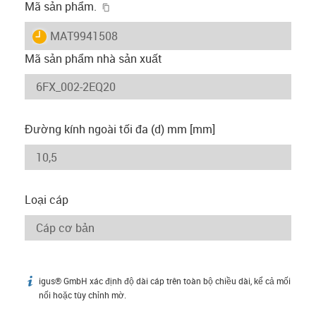
igus-icon-copy-clipboard
Mã sản phẩm.
igus-icon-lieferzeit
MAT9941508
Mã sản phẩm nhà sản xuất
Đường kính ngoài tối đa (d) mm [mm]
Loại cáp
igus® GmbH xác định độ dài cáp trên toàn bộ chiều dài, kể cả mối
igus-icon-info
nối hoặc tùy chỉnh mờ.