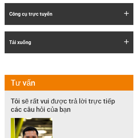
igus
Công cụ trực tuyến
igus
Tải xuống
Tư vấn
Tôi sẽ rất vui được trả lời trực tiếp
các câu hỏi của bạn