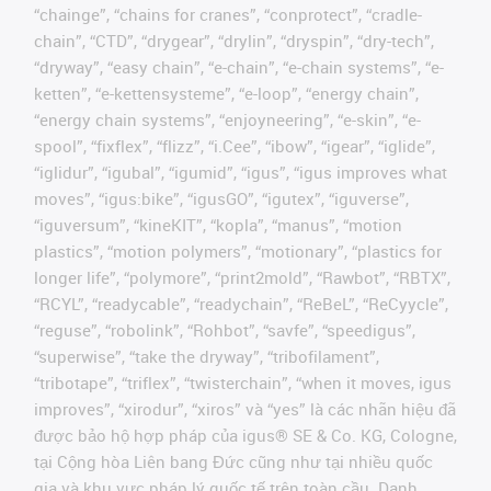
“chainge”, “chains for cranes”, “conprotect”, “cradle-
chain”, “CTD”, “drygear”, “drylin”, “dryspin”, “dry-tech”,
“dryway”, “easy chain”, “e-chain”, “e-chain systems”, “e-
ketten”, “e-kettensysteme”, “e-loop”, “energy chain”,
“energy chain systems”, “enjoyneering”, “e-skin”, “e-
spool”, “fixflex”, “flizz”, “i.Cee”, “ibow”, “igear”, “iglide”,
“iglidur”, “igubal”, “igumid”, “igus”, “igus improves what
moves”, “igus:bike”, “igusGO”, “igutex”, “iguverse”,
“iguversum”, “kineKIT”, “kopla”, “manus”, “motion
plastics”, “motion polymers”, “motionary”, “plastics for
longer life”, “polymore”, “print2mold”, “Rawbot”, “RBTX”,
“RCYL”, “readycable”, “readychain”, “ReBeL”, “ReCyycle”,
“reguse”, “robolink”, “Rohbot”, “savfe”, “speedigus”,
“superwise”, “take the dryway”, “tribofilament”,
“tribotape”, “triflex”, “twisterchain”, “when it moves, igus
improves”, “xirodur”, “xiros” và “yes” là các nhãn hiệu đã
được bảo hộ hợp pháp của igus® SE & Co. KG, Cologne,
tại Cộng hòa Liên bang Đức cũng như tại nhiều quốc
gia và khu vực pháp lý quốc tế trên toàn cầu. Danh