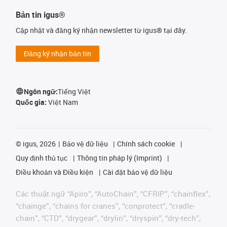
Bản tin igus®
Cập nhật và đăng ký nhận newsletter từ igus® tại đây.
Đăng ký nhận bản tin
Ngôn ngữ:
Tiếng Việt
Quốc gia:
Việt Nam
©
igus, 2026
Bảo vệ dữ liệu
Chính sách cookie
Quy định thủ tục
Thông tin pháp lý (Imprint)
Điều khoản và Điều kiện
Cài đặt bảo vệ dữ liệu
Các thuật ngữ “Apiro”, “AutoChain”, “CFRIP”, “chainflex”,
“chainge”, “chains for cranes”, “conprotect”, “cradle-
chain”, “CTD”, “drygear”, “drylin”, “dryspin”, “dry-tech”,