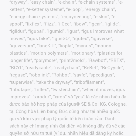
“dryway”, “easy chain”, “e-chain”, “e-chain systems”, “e-
ketten”, “e-kettensysteme”, “e-loop”, “energy chain”,
“energy chain systems”, “enjoyneering”, “e-skin”, “e-
spool”, “fixflex”, “flizz”, “i.Cee”, “ibow”, “igear”, “iglide”,
“iglidur”, “igubal”, “igumid”, “igus”, “igus improves what
moves”, “igus:bike”, “igusGO”, “igutex”, “iguverse”,
“iguversum”, “kineKIT”, “kopla”, “manus”, “motion
plastics”, “motion polymers”, “motionary”, “plastics for
longer life”, “polymore”, “print2mold”, “Rawbot”, “RBTX”,
“RCYL”, “readycable”, “readychain”, “ReBeL”, “ReCyycle”,
“reguse”, “robolink”, “Rohbot”, “savfe”, “speedigus”,
“superwise”, “take the dryway”, “tribofilament”,
“tribotape”, “triflex”, “twisterchain”, “when it moves, igus
improves”, “xirodur”, “xiros” và “yes” là các nhãn hiệu đã
được bảo hộ hợp pháp của igus® SE & Co. KG, Cologne,
tại Cộng hòa Liên bang Đức cũng như tại nhiều quốc
gia và khu vực pháp lý quốc tế trên toàn cầu. Danh
sách này chỉ mang tính đại diện và không đầy đủ về các
quyền sở hữu trí tuệ (ví dụ: nhãn hiệu đã đăng ký hoặc