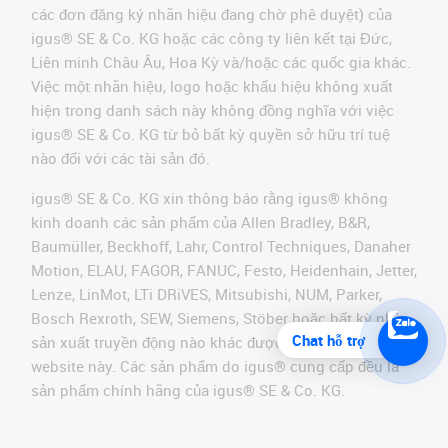
các đơn đăng ký nhãn hiệu đang chờ phê duyệt) của
igus® SE & Co. KG hoặc các công ty liên kết tại Đức,
Liên minh Châu Âu, Hoa Kỳ và/hoặc các quốc gia khác.
Việc một nhãn hiệu, logo hoặc khẩu hiệu không xuất
hiện trong danh sách này không đồng nghĩa với việc
igus® SE & Co. KG từ bỏ bất kỳ quyền sở hữu trí tuệ
nào đối với các tài sản đó.
igus® SE & Co. KG xin thông báo rằng igus® không
kinh doanh các sản phẩm của Allen Bradley, B&R,
Baumüller, Beckhoff, Lahr, Control Techniques, Danaher
Motion, ELAU, FAGOR, FANUC, Festo, Heidenhain, Jetter,
Lenze, LinMot, LTi DRiVES, Mitsubishi, NUM, Parker,
Bosch Rexroth, SEW, Siemens, Stöber hoặc bất kỳ nhà
Chat hỗ trợ
sản xuất truyền động nào khác được đề cập trên
website này. Các sản phẩm do igus® cung cấp đều là
sản phẩm chính hãng của igus® SE & Co. KG.