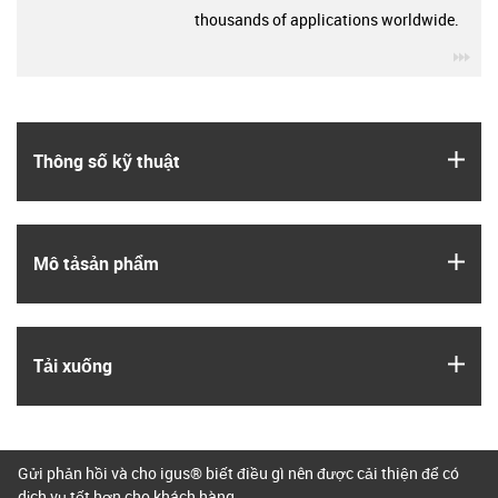
thousands of applications worldwide.
igu
igus
Thông số kỹ thuật
igus
Mô tả­sản phẩm
igus
Tải xuống
Gửi phản hồi và cho igus® biết điều gì nên được cải thiện để có
dịch vụ tốt hơn cho khách hàng.