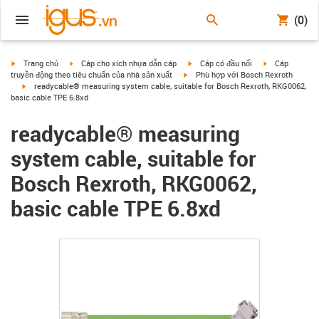
(0)
igus-icon-arrow-right
igus-icon-arrow-right
igus-icon-arrow-right
igus-icon-arrow
Trang chủ
Cáp cho xích nhựa dẫn cáp
Cáp có đầu nối
Cáp
igus-icon-arrow-right
truyền động theo tiêu chuẩn của nhà sản xuất
Phù hợp với Bosch Rexroth
igus-icon-arrow-right
readycable® measuring system cable, suitable for Bosch Rexroth, RKG0062,
basic cable TPE 6.8xd
readycable® measuring
system cable, suitable for
Bosch Rexroth, RKG0062,
basic cable TPE 6.8xd