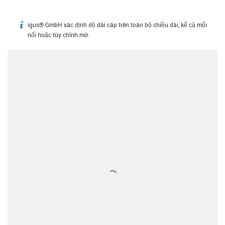
igus® GmbH xác định độ dài cáp trên toàn bộ chiều dài, kể cả mối
igus-icon-info
nối hoặc tùy chỉnh mờ.