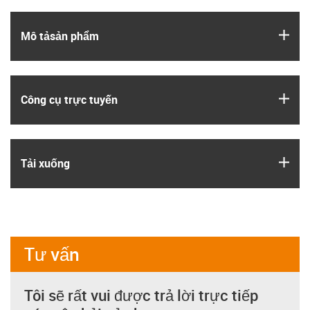
igus
Mô tả­sản phẩm
igus
Công cụ trực tuyến
igus
Tải xuống
Tư vấn
Tôi sẽ rất vui được trả lời trực tiếp