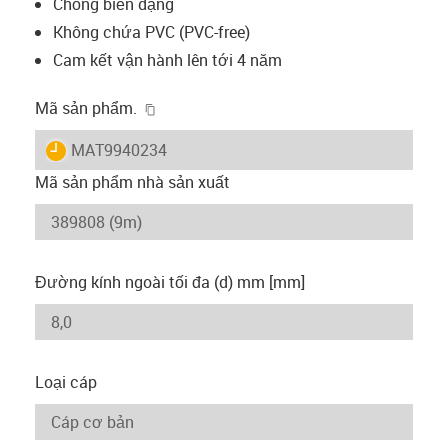
Chống biến dạng
Không chứa PVC (PVC-free)
Cam kết vận hành lên tới 4 năm
igus-icon-copy-clipboard
Mã sản phẩm.
igus-icon-lieferzeit
MAT9940234
Mã sản phẩm nhà sản xuất
Đường kính ngoài tối đa (d) mm [mm]
Loại cáp