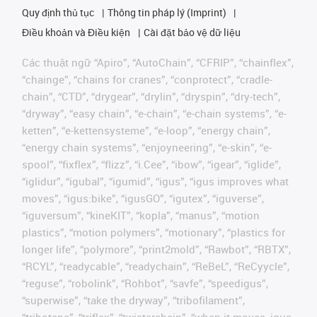
Quy định thủ tục
Thông tin pháp lý (Imprint)
Điều khoản và Điều kiện
Cài đặt bảo vệ dữ liệu
Các thuật ngữ “Apiro”, “AutoChain”, “CFRIP”, “chainflex”,
“chainge”, “chains for cranes”, “conprotect”, “cradle-
chain”, “CTD”, “drygear”, “drylin”, “dryspin”, “dry-tech”,
“dryway”, “easy chain”, “e-chain”, “e-chain systems”, “e-
ketten”, “e-kettensysteme”, “e-loop”, “energy chain”,
“energy chain systems”, “enjoyneering”, “e-skin”, “e-
spool”, “fixflex”, “flizz”, “i.Cee”, “ibow”, “igear”, “iglide”,
“iglidur”, “igubal”, “igumid”, “igus”, “igus improves what
moves”, “igus:bike”, “igusGO”, “igutex”, “iguverse”,
“iguversum”, “kineKIT”, “kopla”, “manus”, “motion
plastics”, “motion polymers”, “motionary”, “plastics for
longer life”, “polymore”, “print2mold”, “Rawbot”, “RBTX”,
“RCYL”, “readycable”, “readychain”, “ReBeL”, “ReCyycle”,
“reguse”, “robolink”, “Rohbot”, “savfe”, “speedigus”,
“superwise”, “take the dryway”, “tribofilament”,