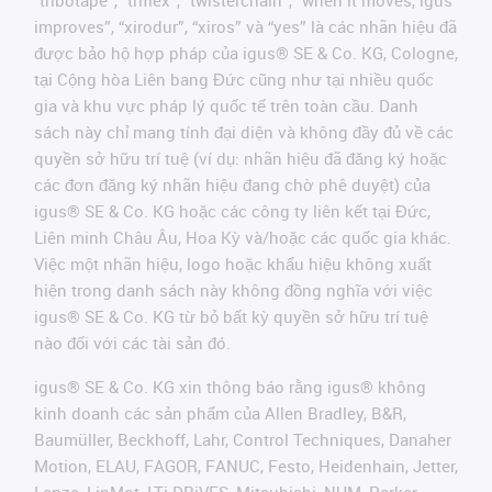
“tribotape”, “triflex”, “twisterchain”, “when it moves, igus
improves”, “xirodur”, “xiros” và “yes” là các nhãn hiệu đã
được bảo hộ hợp pháp của igus® SE & Co. KG, Cologne,
tại Cộng hòa Liên bang Đức cũng như tại nhiều quốc
gia và khu vực pháp lý quốc tế trên toàn cầu. Danh
sách này chỉ mang tính đại diện và không đầy đủ về các
quyền sở hữu trí tuệ (ví dụ: nhãn hiệu đã đăng ký hoặc
các đơn đăng ký nhãn hiệu đang chờ phê duyệt) của
igus® SE & Co. KG hoặc các công ty liên kết tại Đức,
Liên minh Châu Âu, Hoa Kỳ và/hoặc các quốc gia khác.
Việc một nhãn hiệu, logo hoặc khẩu hiệu không xuất
hiện trong danh sách này không đồng nghĩa với việc
igus® SE & Co. KG từ bỏ bất kỳ quyền sở hữu trí tuệ
nào đối với các tài sản đó.
igus® SE & Co. KG xin thông báo rằng igus® không
kinh doanh các sản phẩm của Allen Bradley, B&R,
Baumüller, Beckhoff, Lahr, Control Techniques, Danaher
Motion, ELAU, FAGOR, FANUC, Festo, Heidenhain, Jetter,