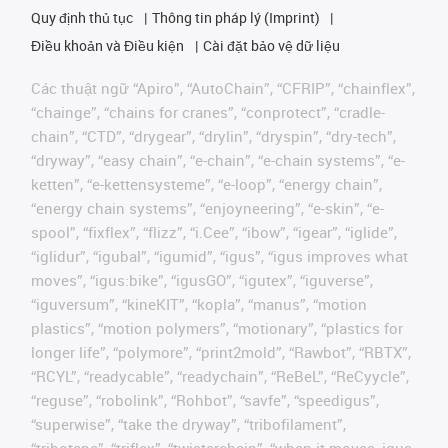
Quy định thủ tục
Thông tin pháp lý (Imprint)
Điều khoản và Điều kiện
Cài đặt bảo vệ dữ liệu
Các thuật ngữ “Apiro”, “AutoChain”, “CFRIP”, “chainflex”,
“chainge”, “chains for cranes”, “conprotect”, “cradle-
chain”, “CTD”, “drygear”, “drylin”, “dryspin”, “dry-tech”,
“dryway”, “easy chain”, “e-chain”, “e-chain systems”, “e-
ketten”, “e-kettensysteme”, “e-loop”, “energy chain”,
“energy chain systems”, “enjoyneering”, “e-skin”, “e-
spool”, “fixflex”, “flizz”, “i.Cee”, “ibow”, “igear”, “iglide”,
“iglidur”, “igubal”, “igumid”, “igus”, “igus improves what
moves”, “igus:bike”, “igusGO”, “igutex”, “iguverse”,
“iguversum”, “kineKIT”, “kopla”, “manus”, “motion
plastics”, “motion polymers”, “motionary”, “plastics for
longer life”, “polymore”, “print2mold”, “Rawbot”, “RBTX”,
“RCYL”, “readycable”, “readychain”, “ReBeL”, “ReCyycle”,
“reguse”, “robolink”, “Rohbot”, “savfe”, “speedigus”,
“superwise”, “take the dryway”, “tribofilament”,