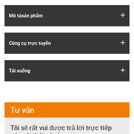
igus
Mô tả­sản phẩm
igus
Công cụ trực tuyến
igus
Tải xuống
Tư vấn
Tôi sẽ rất vui được trả lời trực tiếp