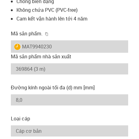
Chống biến dạng
Không chứa PVC (PVC-free)
Cam kết vận hành lên tới 4 năm
igus-icon-copy-clipboard
Mã sản phẩm.
igus-icon-lieferzeit
MAT9940230
Mã sản phẩm nhà sản xuất
Đường kính ngoài tối đa (d) mm [mm]
Loại cáp