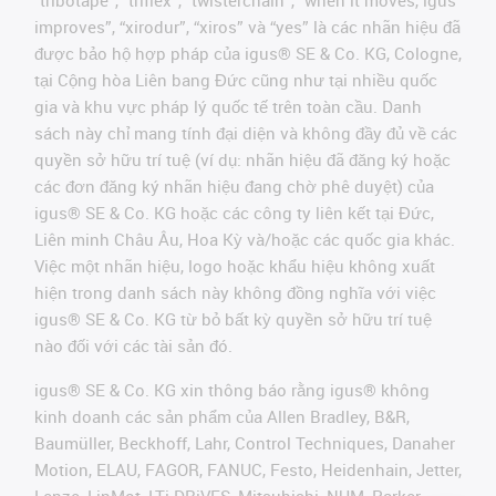
“tribotape”, “triflex”, “twisterchain”, “when it moves, igus
improves”, “xirodur”, “xiros” và “yes” là các nhãn hiệu đã
được bảo hộ hợp pháp của igus® SE & Co. KG, Cologne,
tại Cộng hòa Liên bang Đức cũng như tại nhiều quốc
gia và khu vực pháp lý quốc tế trên toàn cầu. Danh
sách này chỉ mang tính đại diện và không đầy đủ về các
quyền sở hữu trí tuệ (ví dụ: nhãn hiệu đã đăng ký hoặc
các đơn đăng ký nhãn hiệu đang chờ phê duyệt) của
igus® SE & Co. KG hoặc các công ty liên kết tại Đức,
Liên minh Châu Âu, Hoa Kỳ và/hoặc các quốc gia khác.
Việc một nhãn hiệu, logo hoặc khẩu hiệu không xuất
hiện trong danh sách này không đồng nghĩa với việc
igus® SE & Co. KG từ bỏ bất kỳ quyền sở hữu trí tuệ
nào đối với các tài sản đó.
igus® SE & Co. KG xin thông báo rằng igus® không
kinh doanh các sản phẩm của Allen Bradley, B&R,
Baumüller, Beckhoff, Lahr, Control Techniques, Danaher
Motion, ELAU, FAGOR, FANUC, Festo, Heidenhain, Jetter,