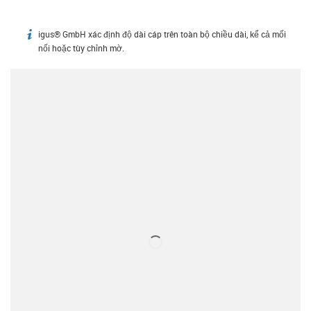
igus® GmbH xác định độ dài cáp trên toàn bộ chiều dài, kể cả mối
igus-icon-info
nối hoặc tùy chỉnh mờ.