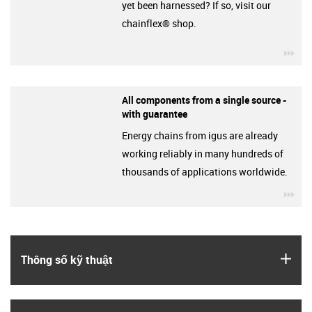
yet been harnessed? If so, visit our
chainflex® shop.
igu
All components from a single source -
with guarantee
Energy chains from igus are already
working reliably in many hundreds of
thousands of applications worldwide.
igu
igus
Thông số kỹ thuật