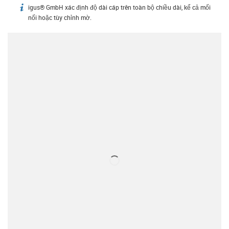
igus® GmbH xác định độ dài cáp trên toàn bộ chiều dài, kể cả mối
igus-icon-info
nối hoặc tùy chỉnh mờ.