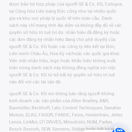
được bảo hộ hợp pháp của igus® SE & Co. KG, Cologne,
tại Cộng hòa Liên bang Đức cũng như tại nhiều quốc
gia và khu vực pháp lý quốc tế trên toàn cầu. Danh
sách này chỉ mang tính đại diện và không đầy đủ về các
quyền sở hữu trí tuệ (ví dụ: nhãn hiệu đã đăng ký hoặc
các đơn đăng ký nhãn hiệu đang chờ phê duyệt) của
igus® SE & Co. KG hoặc các công ty liên kết tại Đức,
Liên minh Châu Âu, Hoa Kỳ và/hoặc các quốc gia khác.
Việc một nhãn hiệu, logo hoặc khẩu hiệu không xuất
hiện trong danh sách này không đồng nghĩa với việc
igus® SE & Co. KG từ bỏ bất kỳ quyền sở hữu trí tuệ
nào đối với các tài sản đó.
igus® SE & Co. KG xin thông báo rằng igus® không
kinh doanh các sản phẩm của Allen Bradley, B&R,
Baumüller, Beckhoff, Lahr, Control Techniques, Danaher
Motion, ELAU, FAGOR, FANUC, Festo, Heidenhain, Jetter,
Lenze, LinMot, LTi DRiVES, Mitsubishi, NUM, Parker,
Bosch Rexroth, SEW, Siemens, Stöber hoặc bất kỳ nhà