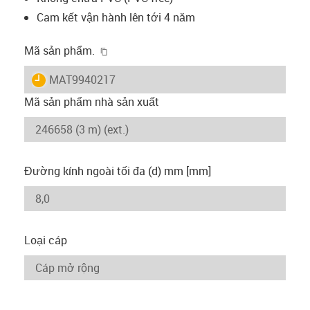
Cam kết vận hành lên tới 4 năm
igus-icon-copy-clipboard
Mã sản phẩm.
igus-icon-lieferzeit
MAT9940217
Mã sản phẩm nhà sản xuất
Đường kính ngoài tối đa (d) mm [mm]
Loại cáp