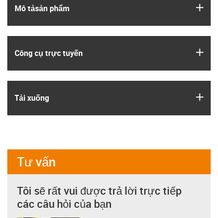
igus
Mô tả­sản phẩm
igus
Công cụ trực tuyến
igus
Tải xuống
Tư vấn
Tôi sẽ rất vui được trả lời trực tiếp
các câu hỏi của bạn