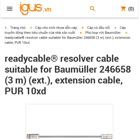
(0)
igus-icon-arrow-right
igus-icon-arrow-right
igus-icon-arrow-right
igus-icon-arrow
Trang chủ
Cáp cho xích nhựa dẫn cáp
Cáp có đầu nối
Cáp
igus-icon-arrow-right
igus-ic
truyền động theo tiêu chuẩn của nhà sản xuất
Phù hợp với Baumüller
readycable® resolver cable suitable for Baumüller 246658 (3 m) (ext.), extension
cable, PUR 10xd
readycable® resolver cable
suitable for Baumüller 246658
(3 m) (ext.), extension cable,
PUR 10xd