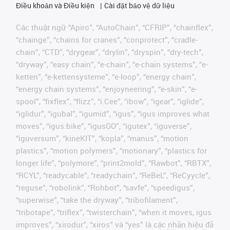
Điều khoản và Điều kiện
Cài đặt bảo vệ dữ liệu
Các thuật ngữ “Apiro”, “AutoChain”, “CFRIP”, “chainflex”,
“chainge”, “chains for cranes”, “conprotect”, “cradle-
chain”, “CTD”, “drygear”, “drylin”, “dryspin”, “dry-tech”,
“dryway”, “easy chain”, “e-chain”, “e-chain systems”, “e-
ketten”, “e-kettensysteme”, “e-loop”, “energy chain”,
“energy chain systems”, “enjoyneering”, “e-skin”, “e-
spool”, “fixflex”, “flizz”, “i.Cee”, “ibow”, “igear”, “iglide”,
“iglidur”, “igubal”, “igumid”, “igus”, “igus improves what
moves”, “igus:bike”, “igusGO”, “igutex”, “iguverse”,
“iguversum”, “kineKIT”, “kopla”, “manus”, “motion
plastics”, “motion polymers”, “motionary”, “plastics for
longer life”, “polymore”, “print2mold”, “Rawbot”, “RBTX”,
“RCYL”, “readycable”, “readychain”, “ReBeL”, “ReCyycle”,
“reguse”, “robolink”, “Rohbot”, “savfe”, “speedigus”,
“superwise”, “take the dryway”, “tribofilament”,
“tribotape”, “triflex”, “twisterchain”, “when it moves, igus
improves”, “xirodur”, “xiros” và “yes” là các nhãn hiệu đã