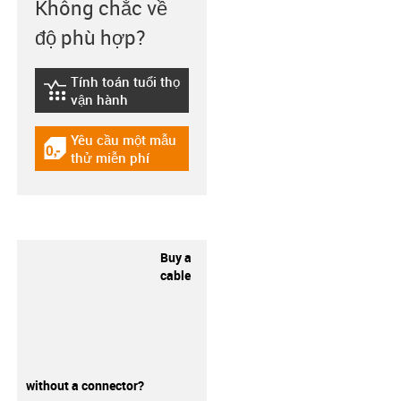
Không chắc về
độ phù hợp?
Tính toán tuổi thọ
igus-icon-lebensdauerrechner
vận hành
Yêu cầu một mẫu
igus-icon-gratismuster
thử miễn phí
Buy a
cable
without a connector?