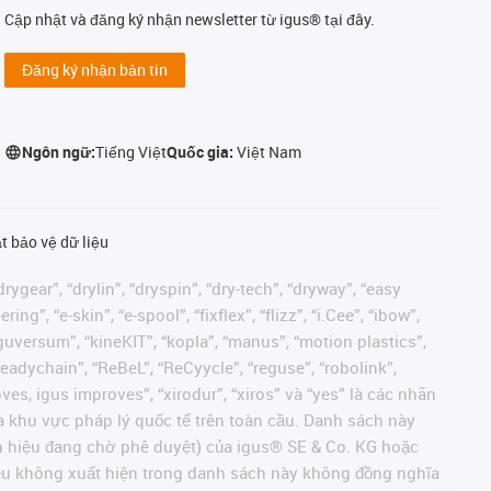
Cập nhật và đăng ký nhận newsletter từ igus® tại đây.
Đăng ký nhận bản tin
Ngôn ngữ:
Tiếng Việt
Quốc gia:
Việt Nam
t bảo vệ dữ liệu
rygear”, “drylin”, “dryspin”, “dry-tech”, “dryway”, “easy
”, “e-skin”, “e-spool”, “fixflex”, “flizz”, “i.Cee”, “ibow”,
 “iguversum”, “kineKIT”, “kopla”, “manus”, “motion plastics”,
readychain”, “ReBeL”, “ReCyycle”, “reguse”, “robolink”,
moves, igus improves”, “xirodur”, “xiros” và “yes” là các nhãn
 khu vực pháp lý quốc tế trên toàn cầu. Danh sách này
ãn hiệu đang chờ phê duyệt) của igus® SE & Co. KG hoặc
hiệu không xuất hiện trong danh sách này không đồng nghĩa