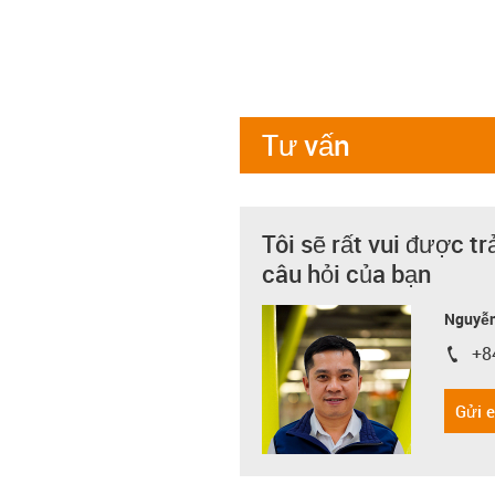
Tư vấn
Tôi sẽ rất vui được tr
câu hỏi của bạn
Nguyễn
+8
igus-i
Gửi 