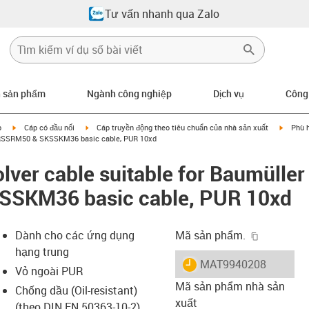
Tư vấn nhanh qua Zalo
n sản phẩm
Ngành công nghiệp
Dịch vụ
Công
igus-icon-arrow-right
igus-icon-arrow-right
igus-ic
p
Cáp có đầu nối
Cáp truyền động theo tiêu chuẩn của nhà sản xuất
Phù 
 SRSSRM50 & SKSSKM36 basic cable, PUR 10xd
lver cable suitable for Baumülle
SKM36 basic cable, PUR 10xd
igus-icon-
Dành cho các ứng dụng
Mã sản phẩm.
hạng trung
igus-icon-lieferzeit
MAT9940208
Vỏ ngoài PUR
Mã sản phẩm nhà sản
Chống dầu (Oil-resistant)
xuất
(theo DIN EN 50363-10-2)