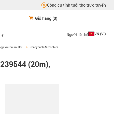
Công cụ tính tuổi thọ trực tuyến
Giỏ hàng
(0)
VN
(
VI
)
 ty
Người liên hệ
on-arrow-right
igus-icon-arrow-right
hợp với Baumüller
readycable® resolver
r 239544 (20m),
copy-clipboard