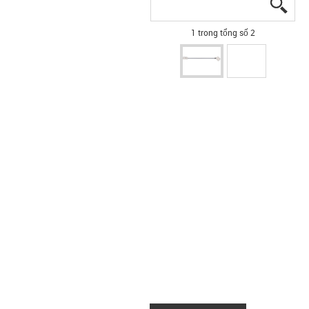
igus
igus
1 trong tổng số 2