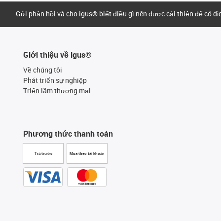
Gửi phản hồi và cho igus® biết điều gì nên được cải thiện để có d
Giới thiệu về igus®
Về chúng tôi
Phát triển sự nghiệp
Triển lãm thương mại
Phương thức thanh toán
Trả trước
Mua theo tài khoản