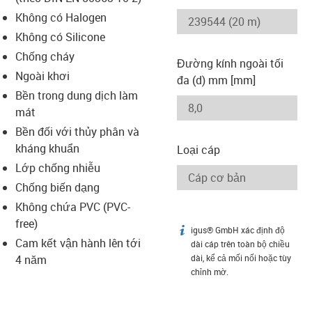
-icon-lupe
-icon-lupe
Không có Halogen
Không có Silicone
Chống cháy
Đường kính ngoài tối
Ngoài khơi
đa (d) mm [mm]
Bền trong dung dịch làm
mát
Bền đối với thủy phân và
kháng khuẩn
Loại cáp
Lớp chống nhiễu
Chống biến dạng
Không chứa PVC (PVC-
free)
igus® GmbH xác định độ
igus-icon-info
Cam kết vận hành lên tới
dài cáp trên toàn bộ chiều
4 năm
dài, kể cả mối nối hoặc tùy
chỉnh mờ.