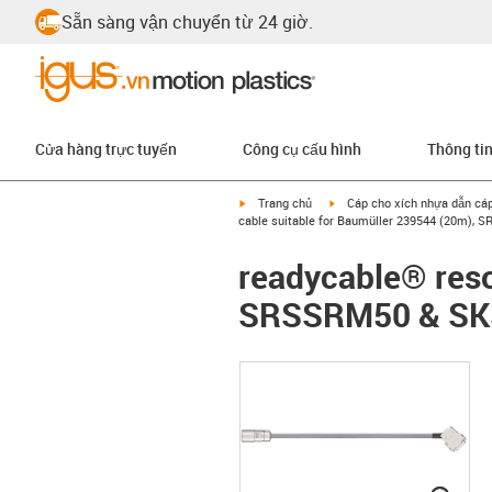
Sẵn sàng vận chuyển từ 24 giờ.
Cửa hàng trực tuyến
Công cụ cấu hình
Thông ti
igus-icon-arrow-right
igus-icon-arrow-right
Trang chủ
Cáp cho xích nhựa dẫn cá
cable suitable for Baumüller 239544 (20m),
readycable® reso
SRSSRM50 & SKS