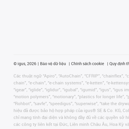
©
igus, 2026
Bảo vệ dữ liệu
Chính sách cookie
Quy định t
Các thuật ngữ “Apiro”, “AutoChain”, “CFRIP”, “chainflex”, “ch
chain”, “e-chain”, “e-chain systems”, “e-ketten”, “e-kettensys
“igear”, “iglide”, “iglidur”, “igubal”, “igumid”, “igus”, “ig
“motion polymers”, “motionary”, “plastics for longer life”, 
“Rohbot”, “savfe”, “speedigus”, “superwise”, “take the dryway
hiệu đã được bảo hộ hợp pháp của igus® SE & Co. KG, Col
chỉ mang tính đại diện và không đầy đủ về các quyền sở h
các công ty liên kết tại Đức, Liên minh Châu Âu, Hoa Kỳ 