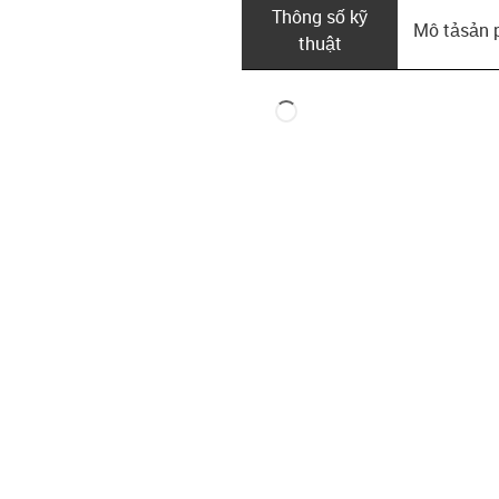
Thông số kỹ
Mô tả­sản
thuật