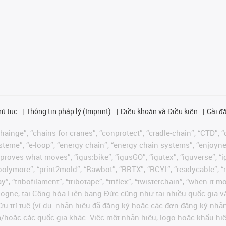
hủ tục
Thông tin pháp lý (Imprint)
Điều khoản và Điều kiện
Cài đặ
ainge”, “chains for cranes”, “conprotect”, “cradle-chain”, “CTD”, “d
teme”, “e-loop”, “energy chain”, “energy chain systems”, “enjoyneering
us improves what moves”, “igus:bike”, “igusGO”, “igutex”, “iguverse”,
“polymore”, “print2mold”, “Rawbot”, “RBTX”, “RCYL”, “readycable”, “
”, “tribofilament”, “tribotape”, “triflex”, “twisterchain”, “when it 
ogne, tại Cộng hòa Liên bang Đức cũng như tại nhiều quốc gia và
ữu trí tuệ (ví dụ: nhãn hiệu đã đăng ký hoặc các đơn đăng ký nh
và/hoặc các quốc gia khác. Việc một nhãn hiệu, logo hoặc khẩu 