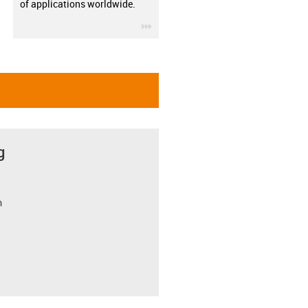
of applications worldwide.
igus-icon-3arrow
g
m