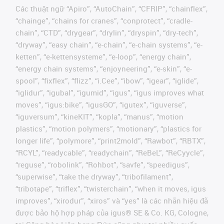
Các thuật ngữ “Apiro”, “AutoChain”, “CFRIP”, “chainflex”,
“chainge”, “chains for cranes”, “conprotect”, “cradle-
chain”, “CTD”, “drygear”, “drylin”, “dryspin”, “dry-tech”,
“dryway”, “easy chain”, “e-chain”, “e-chain systems”, “e-
ketten”, “e-kettensysteme”, “e-loop”, “energy chain”,
“energy chain systems”, “enjoyneering”, “e-skin”, “e-
spool”, “fixflex”, “flizz”, “i.Cee”, “ibow”, “igear”, “iglide”,
“iglidur”, “igubal”, “igumid”, “igus”, “igus improves what
moves”, “igus:bike”, “igusGO”, “igutex”, “iguverse”,
“iguversum”, “kineKIT”, “kopla”, “manus”, “motion
plastics”, “motion polymers”, “motionary”, “plastics for
longer life”, “polymore”, “print2mold”, “Rawbot”, “RBTX”,
“RCYL”, “readycable”, “readychain”, “ReBeL”, “ReCyycle”,
“reguse”, “robolink”, “Rohbot”, “savfe”, “speedigus”,
“superwise”, “take the dryway”, “tribofilament”,
“tribotape”, “triflex”, “twisterchain”, “when it moves, igus
improves”, “xirodur”, “xiros” và “yes” là các nhãn hiệu đã
được bảo hộ hợp pháp của igus® SE & Co. KG, Cologne,