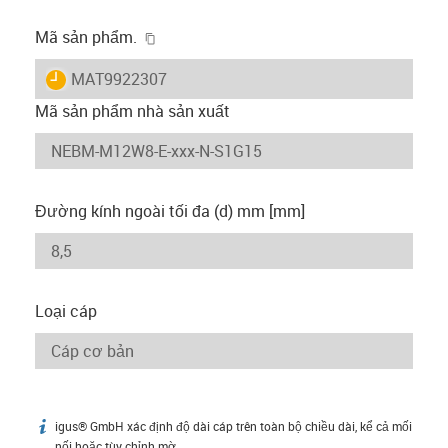
igus-icon-copy-clipboard
Mã sản phẩm.
igus-icon-lieferzeit
MAT9922307
Mã sản phẩm nhà sản xuất
Đường kính ngoài tối đa (d) mm [mm]
Loại cáp
igus® GmbH xác định độ dài cáp trên toàn bộ chiều dài, kể cả mối
igus-icon-info
nối hoặc tùy chỉnh mờ.