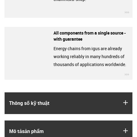
igu
All components from a single source -
with guarantee
Energy chains from igus are already
working reliably in many hundreds of
thousands of applications worldwide.
igu
igus
Thông số kỹ thuật
igus
Mô tả­sản phẩm