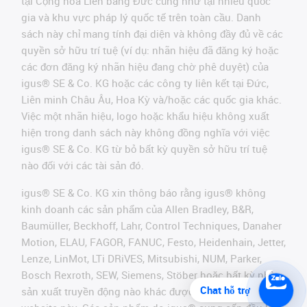
tại Cộng hòa Liên bang Đức cũng như tại nhiều quốc
gia và khu vực pháp lý quốc tế trên toàn cầu. Danh
sách này chỉ mang tính đại diện và không đầy đủ về các
quyền sở hữu trí tuệ (ví dụ: nhãn hiệu đã đăng ký hoặc
các đơn đăng ký nhãn hiệu đang chờ phê duyệt) của
igus® SE & Co. KG hoặc các công ty liên kết tại Đức,
Liên minh Châu Âu, Hoa Kỳ và/hoặc các quốc gia khác.
Việc một nhãn hiệu, logo hoặc khẩu hiệu không xuất
hiện trong danh sách này không đồng nghĩa với việc
igus® SE & Co. KG từ bỏ bất kỳ quyền sở hữu trí tuệ
nào đối với các tài sản đó.
igus® SE & Co. KG xin thông báo rằng igus® không
kinh doanh các sản phẩm của Allen Bradley, B&R,
Baumüller, Beckhoff, Lahr, Control Techniques, Danaher
Motion, ELAU, FAGOR, FANUC, Festo, Heidenhain, Jetter,
Lenze, LinMot, LTi DRiVES, Mitsubishi, NUM, Parker,
Bosch Rexroth, SEW, Siemens, Stöber hoặc bất kỳ nhà
Chat hỗ trợ
sản xuất truyền động nào khác được đề cập trên