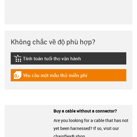
Không chắc về độ phù hợp?
Tính toán tuổi thọ vận hành
igus-icon-lebensdauerrechner
Yêu cầu một mẫu thử miễn phí
igus-icon-gratismuster
Buy a cable without a connector?
Are you looking for a cable that has not
yet been harnessed? If so, visit our
chainflex® shop.