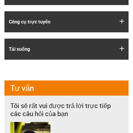
igus
Công cụ trực tuyến
igus
Tải xuống
Tư vấn
Tôi sẽ rất vui được trả lời trực tiếp
các câu hỏi của bạn