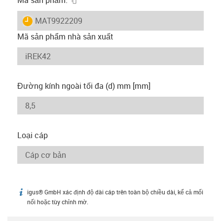
igus-icon-lieferzeit
MAT9922209
Mã sản phẩm nhà sản xuất
Đường kính ngoài tối đa (d) mm [mm]
Loại cáp
igus® GmbH xác định độ dài cáp trên toàn bộ chiều dài, kể cả mối
igus-icon-info
nối hoặc tùy chỉnh mờ.