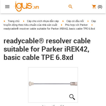
(0)
igus-icon-arrow-right
igus-icon-arrow-right
igus-icon-arrow-right
igus-icon-arrow
Trang chủ
Cáp cho xích nhựa dẫn cáp
Cáp có đầu nối
Cáp
igus-icon-arrow-right
igus-icon-a
truyền động theo tiêu chuẩn của nhà sản xuất
Phù hợp với Parker
readycable® resolver cable suitable for Parker iREK42, basic cable TPE 6.8xd
readycable® resolver cable
suitable for Parker iREK42,
basic cable TPE 6.8xd
igus-icon-lupe
igus-icon-lupe