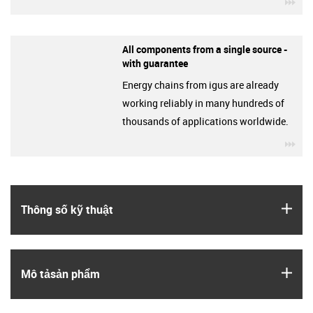
igu
All components from a single source -
with guarantee
Energy chains from igus are already
working reliably in many hundreds of
thousands of applications worldwide.
igu
igus
Thông số kỹ thuật
igus
Mô tả­sản phẩm