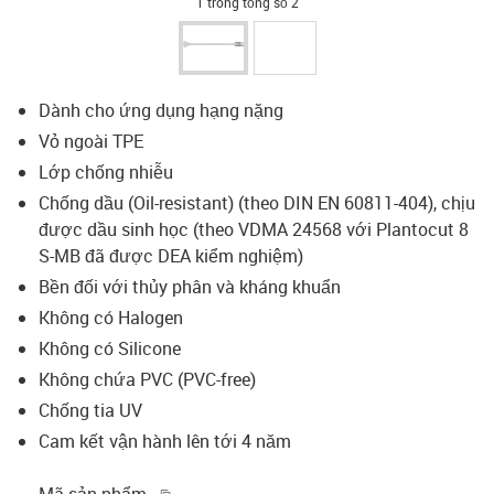
1 trong tổng số 2
Dành cho ứng dụng hạng nặng
Vỏ ngoài TPE
Lớp chống nhiễu
Chống dầu (Oil-resistant) (theo DIN EN 60811-404), chịu
được dầu sinh học (theo VDMA 24568 với Plantocut 8
S-MB đã được DEA kiểm nghiệm)
Bền đối với thủy phân và kháng khuẩn
Không có Halogen
Không có Silicone
Không chứa PVC (PVC-free)
Chống tia UV
Cam kết vận hành lên tới 4 năm
igus-icon-copy-clipboard
Mã sản phẩm.