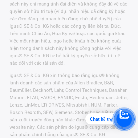
sách này chỉ mang tính đại diện và không đầy đủ về các
quyền sở hữu trí tuệ (ví dụ: nhãn hiệu đã đăng ký hoặc
các đơn đăng ký nhãn hiệu đang chờ phê duyệt) của
igus® SE & Co. KG hoặc các công ty liên kết tại Đức,
Liên minh Châu Âu, Hoa Kỳ và/hoặc các quốc gia khác.
Việc một nhãn hiệu, logo hoặc khẩu hiệu không xuất
hiện trong danh sách này không đồng nghĩa với việc
igus® SE & Co. KG từ bỏ bất kỳ quyền sở hữu trí tuệ
nào đối với các tài sản đó.
igus® SE & Co. KG xin thông báo rằng igus® không
kinh doanh các sản phẩm của Allen Bradley, B&R,
Baumüller, Beckhoff, Lahr, Control Techniques, Danaher
Motion, ELAU, FAGOR, FANUC, Festo, Heidenhain, Jetter,
Lenze, LinMot, LTi DRiVES, Mitsubishi, NUM, Parker,
Bosch Rexroth, SEW, Siemens, Stöber hoặc bất kỳ nhà
Chat hỗ trợ
sản xuất truyền động nào khác được đề cập trên
website này. Các sản phẩm do igus® cung cấp đều là
sản phẩm chính hãng của igus® SE & Co. KG.