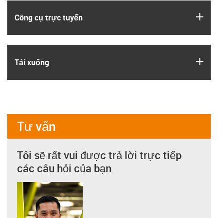
igus
Công cụ trực tuyến
igus
Tải xuống
Tư vấn
Tôi sẽ rất vui được trả lời trực tiếp
các câu hỏi của bạn