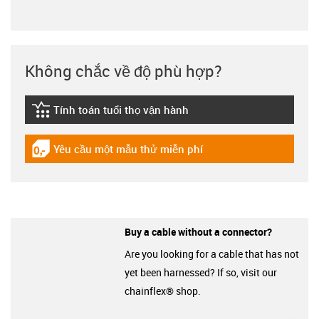
Không chắc về độ phù hợp?
Tính toán tuổi thọ vận hành
igus-icon-lebensdauerrechner
Yêu cầu một mẫu thử miễn phí
igus-icon-gratismuster
Buy a cable without a connector?
Are you looking for a cable that has not
yet been harnessed? If so, visit our
chainflex® shop.