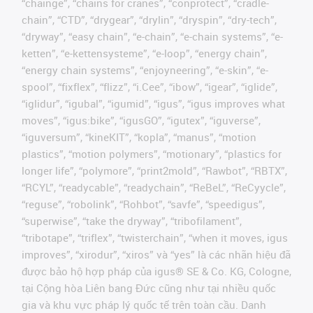
“chainge”, “chains for cranes”, “conprotect”, “cradle-
chain”, “CTD”, “drygear”, “drylin”, “dryspin”, “dry-tech”,
“dryway”, “easy chain”, “e-chain”, “e-chain systems”, “e-
ketten”, “e-kettensysteme”, “e-loop”, “energy chain”,
“energy chain systems”, “enjoyneering”, “e-skin”, “e-
spool”, “fixflex”, “flizz”, “i.Cee”, “ibow”, “igear”, “iglide”,
“iglidur”, “igubal”, “igumid”, “igus”, “igus improves what
moves”, “igus:bike”, “igusGO”, “igutex”, “iguverse”,
“iguversum”, “kineKIT”, “kopla”, “manus”, “motion
plastics”, “motion polymers”, “motionary”, “plastics for
longer life”, “polymore”, “print2mold”, “Rawbot”, “RBTX”,
“RCYL”, “readycable”, “readychain”, “ReBeL”, “ReCyycle”,
“reguse”, “robolink”, “Rohbot”, “savfe”, “speedigus”,
“superwise”, “take the dryway”, “tribofilament”,
“tribotape”, “triflex”, “twisterchain”, “when it moves, igus
improves”, “xirodur”, “xiros” và “yes” là các nhãn hiệu đã
được bảo hộ hợp pháp của igus® SE & Co. KG, Cologne,
tại Cộng hòa Liên bang Đức cũng như tại nhiều quốc
gia và khu vực pháp lý quốc tế trên toàn cầu. Danh