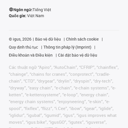
Ngôn ngữ:
Tiếng Việt
Quốc gia:
Việt Nam
©
igus, 2026
Bảo vệ dữ liệu
Chính sách cookie
Quy định thủ tục
Thông tin pháp lý (Imprint)
Điều khoản và Điều kiện
Cài đặt bảo vệ dữ liệu
Các thuật ngữ “Apiro”, “AutoChain”, “CFRIP”, “chainflex”,
“chainge”, “chains for cranes”, “conprotect”, “cradle-
chain”, “CTD”, “drygear”, “drylin”, “dryspin”, “dry-tech”,
“dryway”, “easy chain”, “e-chain”, “e-chain systems”, “e-
ketten”, “e-kettensysteme”, “e-loop”, “energy chain”,
“energy chain systems”, “enjoyneering”, “e-skin”, “e-
spool”, “fixflex”, “flizz”, “i.Cee”, “ibow”, “igear”, “iglide”,
“iglidur”, “igubal”, “igumid”, “igus”, “igus improves what
moves”, “igus:bike”, “igusGO”, “igutex”, “iguverse”,