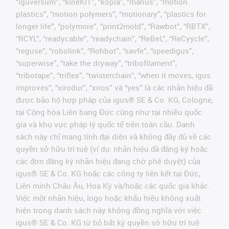
“iguversum”, “kineKIT”, “kopla”, “manus”, “motion
plastics”, “motion polymers”, “motionary”, “plastics for
longer life”, “polymore”, “print2mold”, “Rawbot”, “RBTX”,
“RCYL”, “readycable”, “readychain”, “ReBeL”, “ReCyycle”,
“reguse”, “robolink”, “Rohbot”, “savfe”, “speedigus”,
“superwise”, “take the dryway”, “tribofilament”,
“tribotape”, “triflex”, “twisterchain”, “when it moves, igus
improves”, “xirodur”, “xiros” và “yes” là các nhãn hiệu đã
được bảo hộ hợp pháp của igus® SE & Co. KG, Cologne,
tại Cộng hòa Liên bang Đức cũng như tại nhiều quốc
gia và khu vực pháp lý quốc tế trên toàn cầu. Danh
sách này chỉ mang tính đại diện và không đầy đủ về các
quyền sở hữu trí tuệ (ví dụ: nhãn hiệu đã đăng ký hoặc
các đơn đăng ký nhãn hiệu đang chờ phê duyệt) của
igus® SE & Co. KG hoặc các công ty liên kết tại Đức,
Liên minh Châu Âu, Hoa Kỳ và/hoặc các quốc gia khác.
Việc một nhãn hiệu, logo hoặc khẩu hiệu không xuất
hiện trong danh sách này không đồng nghĩa với việc
igus® SE & Co. KG từ bỏ bất kỳ quyền sở hữu trí tuệ