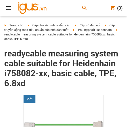
(0)
igus-icon-arrow-right
igus-icon-arrow-right
igus-icon-arrow-right
igus-icon-arrow
Trang chủ
Cáp cho xích nhựa dẫn cáp
Cáp có đầu nối
Cáp
igus-icon-arrow-right
igus-i
truyền động theo tiêu chuẩn của nhà sản xuất
Phù hợp với Heidenhain
readycable measuring system cable suitable for Heidenhain i758082-xx, basic
cable, TPE, 6.8xd
readycable measuring system
cable suitable for Heidenhain
i758082-xx, basic cable, TPE,
6.8xd
Mới