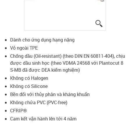
igus-icon-lup
Dành cho ứng dụng hạng nặng
Vỏ ngoài TPE
Chống dầu (Oil-resistant) (theo DIN EN 60811-404), chịu
được dầu sinh học (theo VDMA 24568 với Plantocut 8
S-MB đã được DEA kiểm nghiệm)
Không có Halogen
Không có Silicone
Bền đối với thủy phân và kháng khuẩn
Không chứa PVC (PVC-free)
CFRIP®
Cam kết vận hành lên tới 4 năm