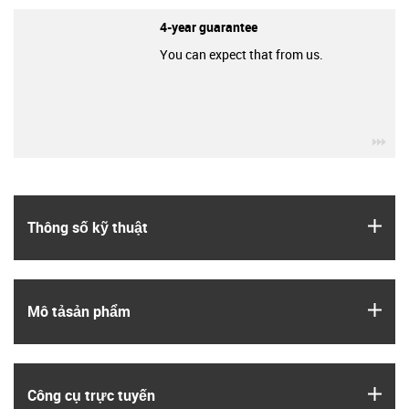
4-year guarantee
You can expect that from us.
igu
igus
Thông số kỹ thuật
igus
Mô tả­sản phẩm
igus
Công cụ trực tuyến