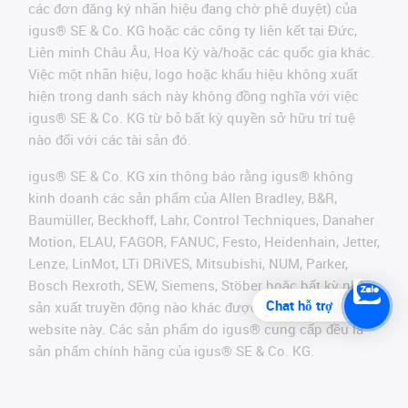
các đơn đăng ký nhãn hiệu đang chờ phê duyệt) của
igus® SE & Co. KG hoặc các công ty liên kết tại Đức,
Liên minh Châu Âu, Hoa Kỳ và/hoặc các quốc gia khác.
Việc một nhãn hiệu, logo hoặc khẩu hiệu không xuất
hiện trong danh sách này không đồng nghĩa với việc
igus® SE & Co. KG từ bỏ bất kỳ quyền sở hữu trí tuệ
nào đối với các tài sản đó.
igus® SE & Co. KG xin thông báo rằng igus® không
kinh doanh các sản phẩm của Allen Bradley, B&R,
Baumüller, Beckhoff, Lahr, Control Techniques, Danaher
Motion, ELAU, FAGOR, FANUC, Festo, Heidenhain, Jetter,
Lenze, LinMot, LTi DRiVES, Mitsubishi, NUM, Parker,
Bosch Rexroth, SEW, Siemens, Stöber hoặc bất kỳ nhà
Chat hỗ trợ
sản xuất truyền động nào khác được đề cập trên
website này. Các sản phẩm do igus® cung cấp đều là
sản phẩm chính hãng của igus® SE & Co. KG.