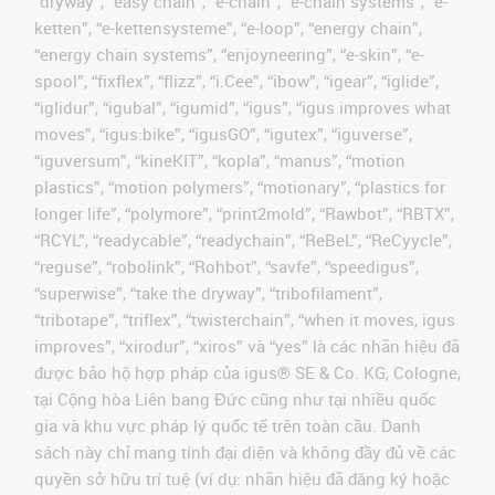
“dryway”, “easy chain”, “e-chain”, “e-chain systems”, “e-
ketten”, “e-kettensysteme”, “e-loop”, “energy chain”,
“energy chain systems”, “enjoyneering”, “e-skin”, “e-
spool”, “fixflex”, “flizz”, “i.Cee”, “ibow”, “igear”, “iglide”,
“iglidur”, “igubal”, “igumid”, “igus”, “igus improves what
moves”, “igus:bike”, “igusGO”, “igutex”, “iguverse”,
“iguversum”, “kineKIT”, “kopla”, “manus”, “motion
plastics”, “motion polymers”, “motionary”, “plastics for
longer life”, “polymore”, “print2mold”, “Rawbot”, “RBTX”,
“RCYL”, “readycable”, “readychain”, “ReBeL”, “ReCyycle”,
“reguse”, “robolink”, “Rohbot”, “savfe”, “speedigus”,
“superwise”, “take the dryway”, “tribofilament”,
“tribotape”, “triflex”, “twisterchain”, “when it moves, igus
improves”, “xirodur”, “xiros” và “yes” là các nhãn hiệu đã
được bảo hộ hợp pháp của igus® SE & Co. KG, Cologne,
tại Cộng hòa Liên bang Đức cũng như tại nhiều quốc
gia và khu vực pháp lý quốc tế trên toàn cầu. Danh
sách này chỉ mang tính đại diện và không đầy đủ về các
quyền sở hữu trí tuệ (ví dụ: nhãn hiệu đã đăng ký hoặc