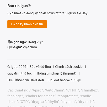
Bản tin igus®
Cập nhật và đăng ký nhận newsletter từ igus® tại đây.
Đăng ký nhận bản tin
Ngôn ngữ:
Tiếng Việt
Quốc gia:
Việt Nam
©
igus, 2026
Bảo vệ dữ liệu
Chính sách cookie
Quy định thủ tục
Thông tin pháp lý (Imprint)
Điều khoản và Điều kiện
Cài đặt bảo vệ dữ liệu
Các thuật ngữ “Apiro”, “AutoChain”, “CFRIP”, “chainflex”,
“chainge”, “chains for cranes”, “conprotect”, “cradle-
chain”, “CTD”, “drygear”, “drylin”, “dryspin”, “dry-tech”,