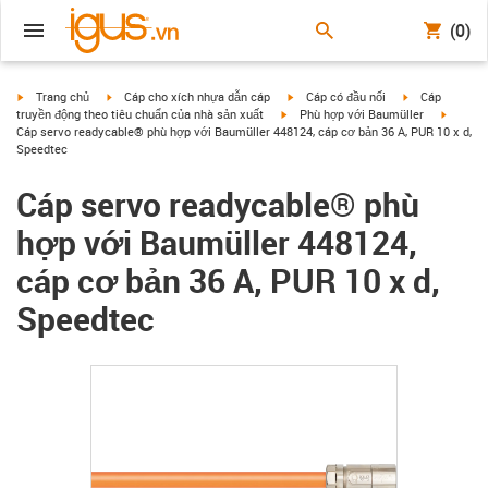
(0)
igus-icon-arrow-right
igus-icon-arrow-right
igus-icon-arrow-right
igus-icon-arrow
Trang chủ
Cáp cho xích nhựa dẫn cáp
Cáp có đầu nối
Cáp
igus-icon-arrow-right
igus-ic
truyền động theo tiêu chuẩn của nhà sản xuất
Phù hợp với Baumüller
Cáp servo readycable® phù hợp với Baumüller 448124, cáp cơ bản 36 A, PUR 10 x d,
Speedtec
Cáp servo readycable® phù
hợp với Baumüller 448124,
cáp cơ bản 36 A, PUR 10 x d,
Speedtec