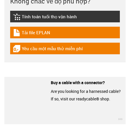
Không chắc về độ phù hợp?
Tính toán tuổi thọ vận hành
igus-icon-lebensdauerrechner
Tải file EPLAN
igus-icon-download-plan
Yêu cầu một mẫu thử miễn phí
igus-icon-gratismuster
Buy a cable with a connector?
Are you looking for a harnessed cable?
If so, visit our readycable® shop.
igu