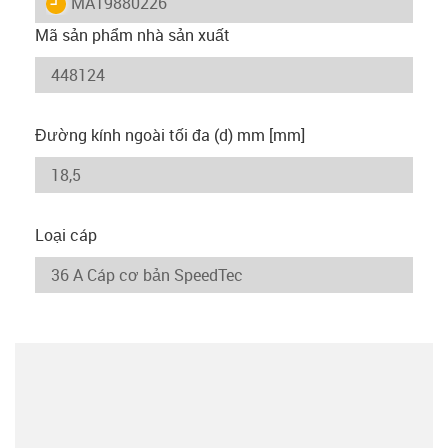
igus-icon-lieferzeit
MAT9880226
Mã sản phẩm nhà sản xuất
Đường kính ngoài tối đa (d) mm [mm]
Loại cáp