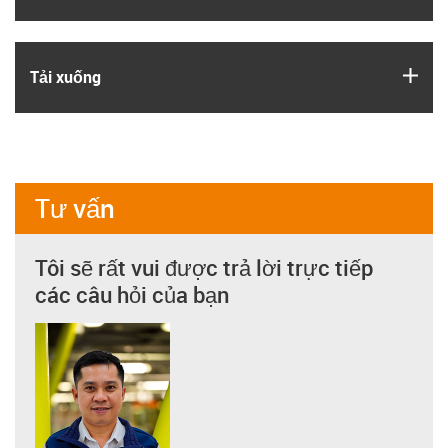
igus
Tải xuống
Tư vấn
Tôi sẽ rất vui được trả lời trực tiếp
các câu hỏi của bạn