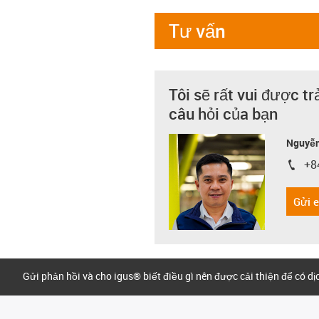
Tư vấn
Tôi sẽ rất vui được tr
câu hỏi của bạn
Nguyễn
+8
igus-i
Gửi 
Gửi phản hồi và cho igus® biết điều gì nên được cải thiện để có d