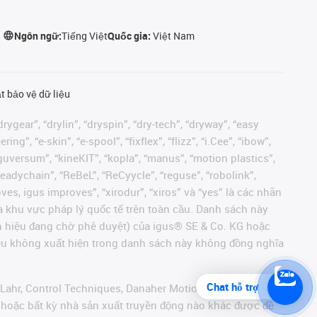
Ngôn ngữ:
Tiếng Việt
Quốc gia:
Việt Nam
t bảo vệ dữ liệu
rygear”, “drylin”, “dryspin”, “dry-tech”, “dryway”, “easy
”, “e-skin”, “e-spool”, “fixflex”, “flizz”, “i.Cee”, “ibow”,
 “iguversum”, “kineKIT”, “kopla”, “manus”, “motion plastics”,
readychain”, “ReBeL”, “ReCyycle”, “reguse”, “robolink”,
moves, igus improves”, “xirodur”, “xiros” và “yes” là các nhãn
 khu vực pháp lý quốc tế trên toàn cầu. Danh sách này
ãn hiệu đang chờ phê duyệt) của igus® SE & Co. KG hoặc
hiệu không xuất hiện trong danh sách này không đồng nghĩa
Chat hỗ trợ
 Lahr, Control Techniques, Danaher Motion, ELAU, FAGOR,
r hoặc bất kỳ nhà sản xuất truyền động nào khác được đề