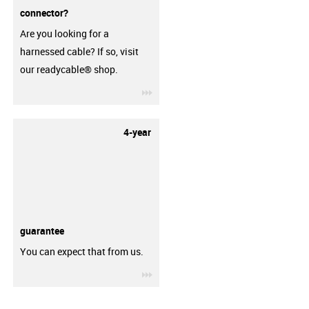
connector?
Are you looking for a
harnessed cable? If so, visit
our readycable® shop.
igus-icon-3arrow
4-year
guarantee
You can expect that from us.
igus-icon-3arrow