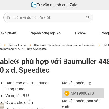
Tư vấn nhanh qua Zalo
n sản phẩm
Ngành công nghiệp
Dịch vụ
Công
igus-icon-arrow-right
igus-icon-arrow-right
igus-ic
p
Cáp có đầu nối
Cáp truyền động theo tiêu chuẩn của nhà sản xuất
Phù 
áp mở rộng 28 A, PUR 10 x d, Speedtec
cable® phù hợp với Baumüller 44
0 x d, Speedtec
igus-icon-
Dành cho các ứng dụng
Mã sản phẩm.
hạng trung
igus-icon-lieferzeit
MAT9880218
Vỏ ngoài PUR
Mã sản phẩm nhà sản
Được che chắn
xuất