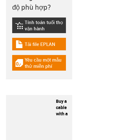
độ phù hợp?
Tính toán tuổi thọ
igus-icon-lebensdauerrechner
vận hành
Tải file EPLAN
igus-icon-download-plan
Yêu cầu một mẫu
igus-icon-gratismuster
thử miễn phí
Buy a
cable
with a