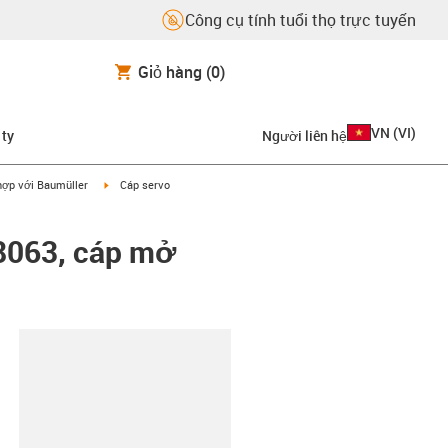
Công cụ tính tuổi thọ trực tuyến
Giỏ hàng
(0)
VN
(
VI
)
 ty
Người liên hệ
on-arrow-right
igus-icon-arrow-right
hợp với Baumüller
Cáp servo
8063, cáp mở
copy-clipboard