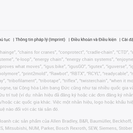
hủ tục
Thông tin pháp lý (Imprint)
Điều khoản và Điều kiện
Cài đặ
ainge”, “chains for cranes”, “conprotect”, “cradle-chain”, “CTD”, “d
teme”, “e-loop”, “energy chain”, “energy chain systems”, “enjoyneering
us improves what moves”, “igus:bike”, “igusGO”, “igutex”, “iguverse”,
“polymore”, “print2mold”, “Rawbot”, “RBTX”, “RCYL”, “readycable”, “
”, “tribofilament”, “tribotape”, “triflex”, “twisterchain”, “when it 
ogne, tại Cộng hòa Liên bang Đức cũng như tại nhiều quốc gia và
ữu trí tuệ (ví dụ: nhãn hiệu đã đăng ký hoặc các đơn đăng ký nh
và/hoặc các quốc gia khác. Việc một nhãn hiệu, logo hoặc khẩu 
uệ nào đối với các tài sản đó.
oanh các sản phẩm của Allen Bradley, B&R, Baumüller, Beckhoff,
VES, Mitsubishi, NUM, Parker, Bosch Rexroth, SEW, Siemens, Stöbe