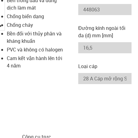
Bền trong dầu và dung
dịch làm mát
Chống biến dạng
igus-icon-lupe
Chống cháy
Đường kính ngoài tối
Bền đối với thủy phân và
đa (d) mm [mm]
kháng khuẩn
PVC và không có halogen
Cam kết vận hành lên tới
4 năm
Loại cáp
Công cụ trực