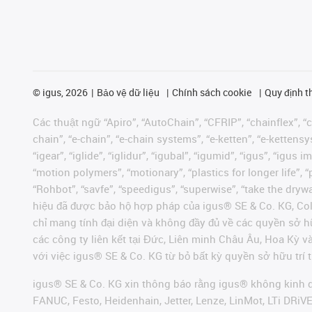
©
igus, 2026
Bảo vệ dữ liệu
Chính sách cookie
Quy định t
Các thuật ngữ “Apiro”, “AutoChain”, “CFRIP”, “chainflex”, “ch
chain”, “e-chain”, “e-chain systems”, “e-ketten”, “e-kettensys
“igear”, “iglide”, “iglidur”, “igubal”, “igumid”, “igus”, “ig
“motion polymers”, “motionary”, “plastics for longer life”, 
“Rohbot”, “savfe”, “speedigus”, “superwise”, “take the dryway
hiệu đã được bảo hộ hợp pháp của igus® SE & Co. KG, Col
chỉ mang tính đại diện và không đầy đủ về các quyền sở h
các công ty liên kết tại Đức, Liên minh Châu Âu, Hoa Kỳ 
với việc igus® SE & Co. KG từ bỏ bất kỳ quyền sở hữu trí t
igus® SE & Co. KG xin thông báo rằng igus® không kinh d
FANUC, Festo, Heidenhain, Jetter, Lenze, LinMot, LTi DRi