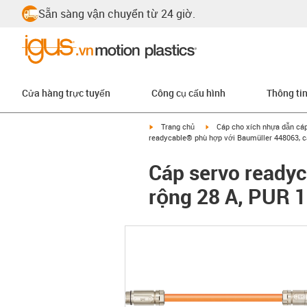
Sẵn sàng vận chuyển từ 24 giờ.
Cửa hàng trực tuyến
Công cụ cấu hình
Thông ti
igus-icon-arrow-right
igus-icon-arrow-right
Trang chủ
Cáp cho xích nhựa dẫn cá
readycable® phù hợp với Baumüller 448063, c
Cáp servo ready
rộng 28 A, PUR 1