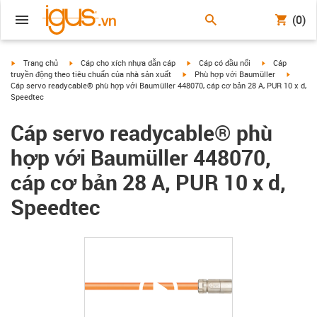
(0)
igus-icon-arrow-right
igus-icon-arrow-right
igus-icon-arrow-right
igus-icon-arrow
Trang chủ
Cáp cho xích nhựa dẫn cáp
Cáp có đầu nối
Cáp
igus-icon-arrow-right
igus-ic
truyền động theo tiêu chuẩn của nhà sản xuất
Phù hợp với Baumüller
Cáp servo readycable® phù hợp với Baumüller 448070, cáp cơ bản 28 A, PUR 10 x d,
Speedtec
Cáp servo readycable® phù
hợp với Baumüller 448070,
cáp cơ bản 28 A, PUR 10 x d,
Speedtec