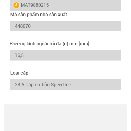
igus-icon-lieferzeit
MAT9880215
Mã sản phẩm nhà sản xuất
Đường kính ngoài tối đa (d) mm [mm]
Loại cáp