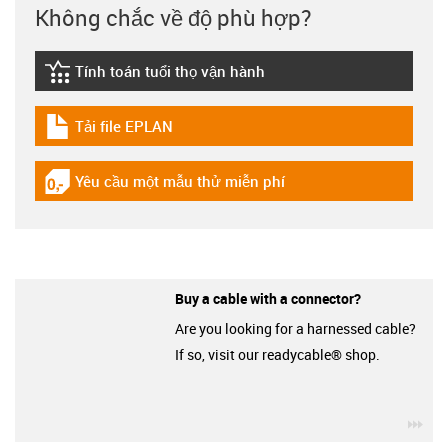
Không chắc về độ phù hợp?
Tính toán tuổi thọ vận hành
igus-icon-lebensdauerrechner
Tải file EPLAN
igus-icon-download-plan
Yêu cầu một mẫu thử miễn phí
igus-icon-gratismuster
Buy a cable with a connector?
Are you looking for a harnessed cable?
If so, visit our readycable® shop.
igu