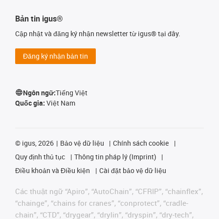
Bản tin igus®
Cập nhật và đăng ký nhận newsletter từ igus® tại đây.
Đăng ký nhận bản tin
Ngôn ngữ:
Tiếng Việt
Quốc gia:
Việt Nam
©
igus, 2026
Bảo vệ dữ liệu
Chính sách cookie
Quy định thủ tục
Thông tin pháp lý (Imprint)
Điều khoản và Điều kiện
Cài đặt bảo vệ dữ liệu
Các thuật ngữ “Apiro”, “AutoChain”, “CFRIP”, “chainflex”,
“chainge”, “chains for cranes”, “conprotect”, “cradle-
chain”, “CTD”, “drygear”, “drylin”, “dryspin”, “dry-tech”,