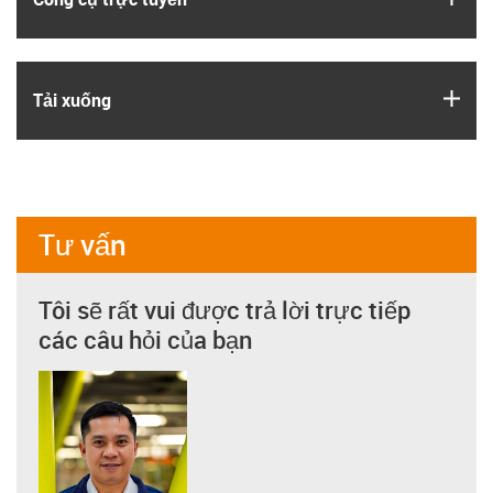
igus
Tải xuống
Tư vấn
Tôi sẽ rất vui được trả lời trực tiếp
các câu hỏi của bạn