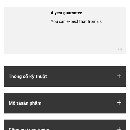
4-year guarantee
You can expect that from us.
igu
igus
Thông số kỹ thuật
igus
Mô tả­sản phẩm
igus
Công cụ trực tuyến