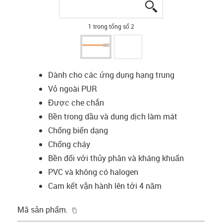
igus-icon-lupe
igus-icon-lupe
1 trong tổng số 2
Dành cho các ứng dụng hạng trung
Vỏ ngoài PUR
Được che chắn
Bền trong dầu và dung dịch làm mát
Chống biến dạng
Chống cháy
Bền đối với thủy phân và kháng khuẩn
PVC và không có halogen
Cam kết vận hành lên tới 4 năm
igus-icon-copy-clipboard
Mã sản phẩm.