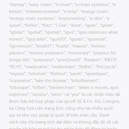
“dryway”, “easy chain”, “e-chain”, “e-chain systems”, “e-
ketten”, “e-kettensysteme”, “e-loop”, “energy chain”,
“energy chain systems”, “enjoyneering”, “e-skin”, “e-
spool”, “fixflex”, “flizz”, “i.Cee”, “ibow”, “igear”, “iglide”,
“iglidur”, “igubal”, “igumid”, “igus”, “igus improves what
moves”, “igus:bike”, “igusGO”, “igutex”, “iguverse”,
“iguversum”, “kineKIT”, “kopla”, “manus”, “motion
plastics”, “motion polymers”, “motionary”, “plastics for
longer life”, “polymore”, “print2mold”, “Rawbot”, “RBTX”,
“RCYL”, “readycable”, “readychain”, “ReBeL”, “ReCyycle”,
“reguse”, “robolink”, “Rohbot”, “savfe”, “speedigus”,
“superwise”, “take the dryway”, “tribofilament”,
“tribotape”, “triflex”, “twisterchain”, “when it moves, igus
improves”, “xirodur”, “xiros” và “yes” là các nhãn hiệu đã
được bảo hộ hợp pháp của igus® SE & Co. KG, Cologne,
tại Cộng hòa Liên bang Đức cũng như tại nhiều quốc
gia và khu vực pháp lý quốc tế trên toàn cầu. Danh
sách này chỉ mang tính đại diện và không đầy đủ về các
quyền sở hữu trí tuệ (ví dụ: nhãn hiệu đã đăng ký hoặc