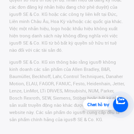
các đơn đăng ký nhãn hiệu đang chờ phê duyệt) của
igus® SE & Co. KG hoặc các công ty liên kết tại Đức,
Liên minh Châu Âu, Hoa Kỳ và/hoặc các quốc gia khác.
Việc một nhãn hiệu, logo hoặc khẩu hiệu không xuất
hiện trong danh sách này không đồng nghĩa với việc
igus® SE & Co. KG từ bỏ bất kỳ quyền sở hữu trí tuệ
nào đối với các tài sản đó.
igus® SE & Co. KG xin thông báo rằng igus® không
kinh doanh các sản phẩm của Allen Bradley, B&R,
Baumüller, Beckhoff, Lahr, Control Techniques, Danaher
Motion, ELAU, FAGOR, FANUC, Festo, Heidenhain, Jetter,
Lenze, LinMot, LTi DRiVES, Mitsubishi, NUM, Parker,
Bosch Rexroth, SEW, Siemens, Stöber hoặc bất kỳ nhà
Chat hỗ trợ
sản xuất truyền động nào khác được đề cập trên
website này. Các sản phẩm do igus® cung cấp đều là
sản phẩm chính hãng của igus® SE & Co. KG.