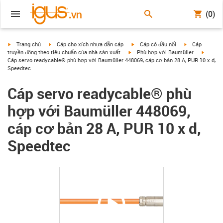
(0)
igus-icon-arrow-right
igus-icon-arrow-right
igus-icon-arrow-right
igus-icon-arrow
Trang chủ
Cáp cho xích nhựa dẫn cáp
Cáp có đầu nối
Cáp
igus-icon-arrow-right
igus-ic
truyền động theo tiêu chuẩn của nhà sản xuất
Phù hợp với Baumüller
Cáp servo readycable® phù hợp với Baumüller 448069, cáp cơ bản 28 A, PUR 10 x d,
Speedtec
Cáp servo readycable® phù
hợp với Baumüller 448069,
cáp cơ bản 28 A, PUR 10 x d,
Speedtec