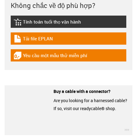
Không chắc về độ phù hợp?
Tính toán tuổi thọ vận hành
igus-icon-lebensdauerrechner
Tải file EPLAN
igus-icon-download-plan
Yêu cầu một mẫu thử miễn phí
igus-icon-gratismuster
Buy a cable with a connector?
Are you looking for a harnessed cable?
If so, visit our readycable® shop.
igu