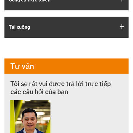
igus
Tải xuống
Tư vấn
Tôi sẽ rất vui được trả lời trực tiếp
các câu hỏi của bạn