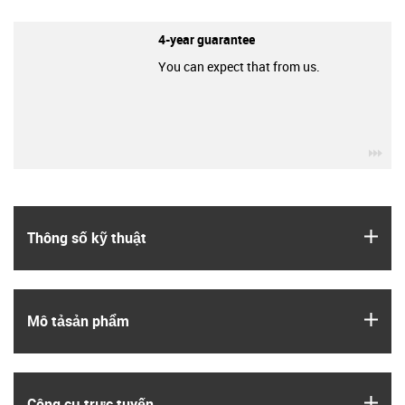
4-year guarantee
You can expect that from us.
igu
igus
Thông số kỹ thuật
igus
Mô tả­sản phẩm
igus
Công cụ trực tuyến