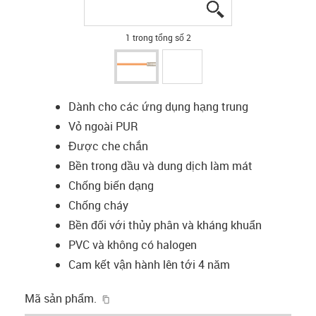
igus-icon-lupe
igus-icon-lupe
1 trong tổng số 2
Dành cho các ứng dụng hạng trung
Vỏ ngoài PUR
Được che chắn
Bền trong dầu và dung dịch làm mát
Chống biến dạng
Chống cháy
Bền đối với thủy phân và kháng khuẩn
PVC và không có halogen
Cam kết vận hành lên tới 4 năm
igus-icon-copy-clipboard
Mã sản phẩm.