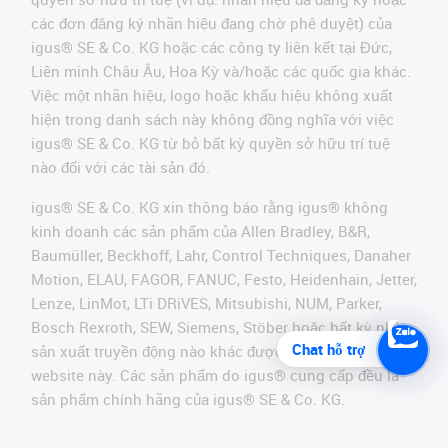
các đơn đăng ký nhãn hiệu đang chờ phê duyệt) của
igus® SE & Co. KG hoặc các công ty liên kết tại Đức,
Liên minh Châu Âu, Hoa Kỳ và/hoặc các quốc gia khác.
Việc một nhãn hiệu, logo hoặc khẩu hiệu không xuất
hiện trong danh sách này không đồng nghĩa với việc
igus® SE & Co. KG từ bỏ bất kỳ quyền sở hữu trí tuệ
nào đối với các tài sản đó.
igus® SE & Co. KG xin thông báo rằng igus® không
kinh doanh các sản phẩm của Allen Bradley, B&R,
Baumüller, Beckhoff, Lahr, Control Techniques, Danaher
Motion, ELAU, FAGOR, FANUC, Festo, Heidenhain, Jetter,
Lenze, LinMot, LTi DRiVES, Mitsubishi, NUM, Parker,
Bosch Rexroth, SEW, Siemens, Stöber hoặc bất kỳ nhà
Chat hỗ trợ
sản xuất truyền động nào khác được đề cập trên
website này. Các sản phẩm do igus® cung cấp đều là
sản phẩm chính hãng của igus® SE & Co. KG.