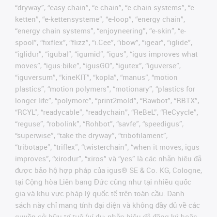
“dryway”, “easy chain”, “e-chain”, “e-chain systems”, “e-
ketten”, “e-kettensysteme”, “e-loop”, “energy chain”,
“energy chain systems”, “enjoyneering”, “e-skin”, “e-
spool”, “fixflex”, “flizz”, “i.Cee”, “ibow”, “igear”, “iglide”,
“iglidur”, “igubal”, “igumid”, “igus”, “igus improves what
moves”, “igus:bike”, “igusGO”, “igutex”, “iguverse”,
“iguversum”, “kineKIT”, “kopla”, “manus”, “motion
plastics”, “motion polymers”, “motionary”, “plastics for
longer life”, “polymore”, “print2mold”, “Rawbot”, “RBTX”,
“RCYL”, “readycable”, “readychain”, “ReBeL”, “ReCyycle”,
“reguse”, “robolink”, “Rohbot”, “savfe”, “speedigus”,
“superwise”, “take the dryway”, “tribofilament”,
“tribotape”, “triflex”, “twisterchain”, “when it moves, igus
improves”, “xirodur”, “xiros” và “yes” là các nhãn hiệu đã
được bảo hộ hợp pháp của igus® SE & Co. KG, Cologne,
tại Cộng hòa Liên bang Đức cũng như tại nhiều quốc
gia và khu vực pháp lý quốc tế trên toàn cầu. Danh
sách này chỉ mang tính đại diện và không đầy đủ về các
quyền sở hữu trí tuệ (ví dụ: nhãn hiệu đã đăng ký hoặc