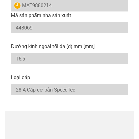
igus-icon-lieferzeit
MAT9880214
Mã sản phẩm nhà sản xuất
Đường kính ngoài tối đa (d) mm [mm]
Loại cáp