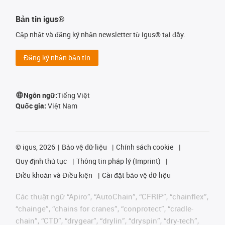
Bản tin igus®
Cập nhật và đăng ký nhận newsletter từ igus® tại đây.
Đăng ký nhận bản tin
Ngôn ngữ:
Tiếng Việt
Quốc gia:
Việt Nam
©
igus, 2026
Bảo vệ dữ liệu
Chính sách cookie
Quy định thủ tục
Thông tin pháp lý (Imprint)
Điều khoản và Điều kiện
Cài đặt bảo vệ dữ liệu
Các thuật ngữ “Apiro”, “AutoChain”, “CFRIP”, “chainflex”,
“chainge”, “chains for cranes”, “conprotect”, “cradle-
chain”, “CTD”, “drygear”, “drylin”, “dryspin”, “dry-tech”,