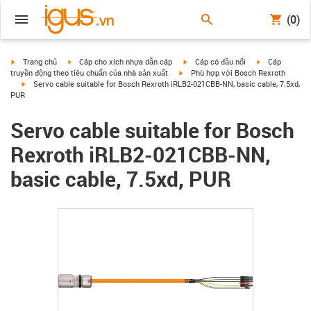
(0)
igus-icon-arrow-right
igus-icon-arrow-right
igus-icon-arrow-right
igus-icon-arrow
Trang chủ
Cáp cho xích nhựa dẫn cáp
Cáp có đầu nối
Cáp
igus-icon-arrow-right
truyền động theo tiêu chuẩn của nhà sản xuất
Phù hợp với Bosch Rexroth
igus-icon-arrow-right
Servo cable suitable for Bosch Rexroth iRLB2-021CBB-NN, basic cable, 7.5xd,
PUR
Servo cable suitable for Bosch
Rexroth iRLB2-021CBB-NN,
basic cable, 7.5xd, PUR