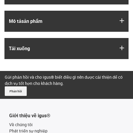
igus
Mô tả­sản phẩm
igus
Tải xuống
Gửi phản hồi và cho igus® biết điều gì nên được cải thiện để có
dịch vụ tốt hơn cho khách hàng.
Phản hồi
Giới thiệu về igus®
Về chúng tôi
Phát triển sự nghiệp