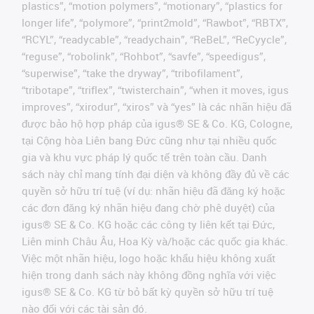
plastics”, “motion polymers”, “motionary”, “plastics for
longer life”, “polymore”, “print2mold”, “Rawbot”, “RBTX”,
“RCYL”, “readycable”, “readychain”, “ReBeL”, “ReCyycle”,
“reguse”, “robolink”, “Rohbot”, “savfe”, “speedigus”,
“superwise”, “take the dryway”, “tribofilament”,
“tribotape”, “triflex”, “twisterchain”, “when it moves, igus
improves”, “xirodur”, “xiros” và “yes” là các nhãn hiệu đã
được bảo hộ hợp pháp của igus® SE & Co. KG, Cologne,
tại Cộng hòa Liên bang Đức cũng như tại nhiều quốc
gia và khu vực pháp lý quốc tế trên toàn cầu. Danh
sách này chỉ mang tính đại diện và không đầy đủ về các
quyền sở hữu trí tuệ (ví dụ: nhãn hiệu đã đăng ký hoặc
các đơn đăng ký nhãn hiệu đang chờ phê duyệt) của
igus® SE & Co. KG hoặc các công ty liên kết tại Đức,
Liên minh Châu Âu, Hoa Kỳ và/hoặc các quốc gia khác.
Việc một nhãn hiệu, logo hoặc khẩu hiệu không xuất
hiện trong danh sách này không đồng nghĩa với việc
igus® SE & Co. KG từ bỏ bất kỳ quyền sở hữu trí tuệ
nào đối với các tài sản đó.