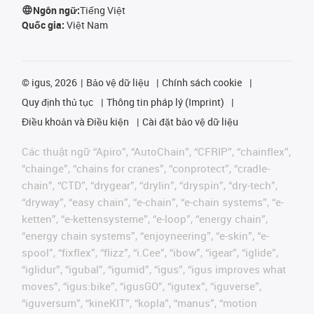
Ngôn ngữ:
Tiếng Việt
Quốc gia:
Việt Nam
©
igus, 2026
Bảo vệ dữ liệu
Chính sách cookie
Quy định thủ tục
Thông tin pháp lý (Imprint)
Điều khoản và Điều kiện
Cài đặt bảo vệ dữ liệu
Các thuật ngữ “Apiro”, “AutoChain”, “CFRIP”, “chainflex”,
“chainge”, “chains for cranes”, “conprotect”, “cradle-
chain”, “CTD”, “drygear”, “drylin”, “dryspin”, “dry-tech”,
“dryway”, “easy chain”, “e-chain”, “e-chain systems”, “e-
ketten”, “e-kettensysteme”, “e-loop”, “energy chain”,
“energy chain systems”, “enjoyneering”, “e-skin”, “e-
spool”, “fixflex”, “flizz”, “i.Cee”, “ibow”, “igear”, “iglide”,
“iglidur”, “igubal”, “igumid”, “igus”, “igus improves what
moves”, “igus:bike”, “igusGO”, “igutex”, “iguverse”,
“iguversum”, “kineKIT”, “kopla”, “manus”, “motion