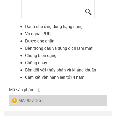
igus-icon-lup
Dành cho ứng dụng hạng nặng
Vỏ ngoài PUR
Được che chắn
Bền trong dầu và dung dịch làm mát
Chống biến dạng
Chống cháy
Bền đối với thủy phân và kháng khuẩn
Cam kết vận hành lên tới 4 năm
igus-icon-copy-clipboard
Mã sản phẩm.
igus-icon-lieferzeit
MAT9871361