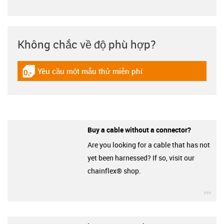
Không chắc về độ phù hợp?
Yêu cầu một mẫu thử miễn phí
igus-icon-gratismuster
Buy a cable without a connector?
Are you looking for a cable that has not
yet been harnessed? If so, visit our
chainflex® shop.
igu