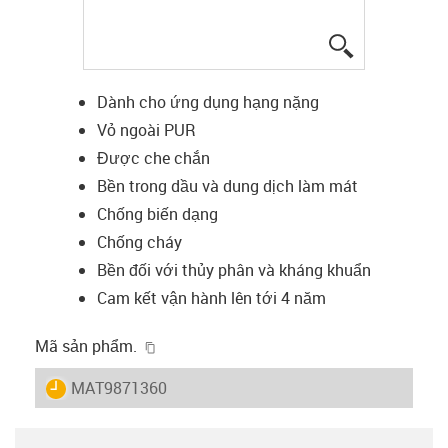
igus-icon-lup
Dành cho ứng dụng hạng nặng
Vỏ ngoài PUR
Được che chắn
Bền trong dầu và dung dịch làm mát
Chống biến dạng
Chống cháy
Bền đối với thủy phân và kháng khuẩn
Cam kết vận hành lên tới 4 năm
igus-icon-copy-clipboard
Mã sản phẩm.
igus-icon-lieferzeit
MAT9871360