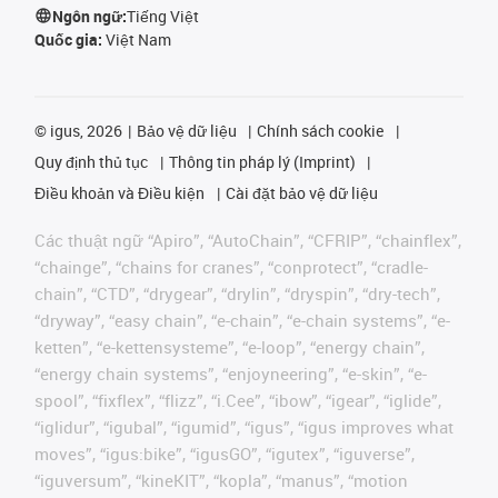
Ngôn ngữ:
Tiếng Việt
Quốc gia:
Việt Nam
©
igus, 2026
Bảo vệ dữ liệu
Chính sách cookie
Quy định thủ tục
Thông tin pháp lý (Imprint)
Điều khoản và Điều kiện
Cài đặt bảo vệ dữ liệu
Các thuật ngữ “Apiro”, “AutoChain”, “CFRIP”, “chainflex”,
“chainge”, “chains for cranes”, “conprotect”, “cradle-
chain”, “CTD”, “drygear”, “drylin”, “dryspin”, “dry-tech”,
“dryway”, “easy chain”, “e-chain”, “e-chain systems”, “e-
ketten”, “e-kettensysteme”, “e-loop”, “energy chain”,
“energy chain systems”, “enjoyneering”, “e-skin”, “e-
spool”, “fixflex”, “flizz”, “i.Cee”, “ibow”, “igear”, “iglide”,
“iglidur”, “igubal”, “igumid”, “igus”, “igus improves what
moves”, “igus:bike”, “igusGO”, “igutex”, “iguverse”,
“iguversum”, “kineKIT”, “kopla”, “manus”, “motion