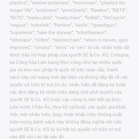
plastics”, “motion polymers”, “motionary”, “plastics for
longer life”, “polymore”, “print2mold”, “Rawbot”, “RBTX”,
“RCYL”, “readycable”, “readychain”, “ReBeL”, “ReCyycle”,
“reguse”, “robolink”, “Rohbot”, “savfe”, “speedigus”,
“superwise”, “take the dryway”, “tribofilament”,
“tribotape”, “triflex”, “twisterchain”, “when it moves, igus
improves”, “xirodur”, “xiros” và “yes” là các nhãn hiệu đã
được bảo hộ hợp pháp của igus® SE & Co. KG, Cologne,
tại Cộng hòa Liên bang Đức cũng như tại nhiều quốc
gia và khu vực pháp lý quốc tế trên toàn cầu. Danh
sách này chỉ mang tính đại diện và không đầy đủ về các
quyền sở hữu trí tuệ (ví dụ: nhãn hiệu đã đăng ký hoặc
các đơn đăng ký nhãn hiệu đang chờ phê duyệt) của
igus® SE & Co. KG hoặc các công ty liên kết tại Đức,
Liên minh Châu Âu, Hoa Kỳ và/hoặc các quốc gia khác.
Việc một nhãn hiệu, logo hoặc khẩu hiệu không xuất
hiện trong danh sách này không đồng nghĩa với việc
igus® SE & Co. KG từ bỏ bất kỳ quyền sở hữu trí tuệ
nào đối với các tài sản đó.