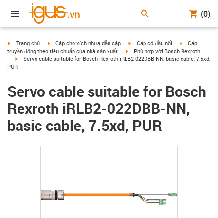
(0)
igus-icon-arrow-right
igus-icon-arrow-right
igus-icon-arrow-right
igus-icon-arrow
Trang chủ
Cáp cho xích nhựa dẫn cáp
Cáp có đầu nối
Cáp
igus-icon-arrow-right
truyền động theo tiêu chuẩn của nhà sản xuất
Phù hợp với Bosch Rexroth
igus-icon-arrow-right
Servo cable suitable for Bosch Rexroth iRLB2-022DBB-NN, basic cable, 7.5xd,
PUR
Servo cable suitable for Bosch
Rexroth iRLB2-022DBB-NN,
basic cable, 7.5xd, PUR