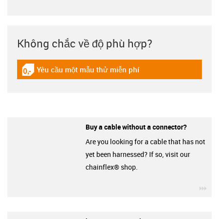
Không chắc về độ phù hợp?
Yêu cầu một mẫu thử miễn phí
igus-icon-gratismuster
Buy a cable without a connector?
Are you looking for a cable that has not
yet been harnessed? If so, visit our
chainflex® shop.
igu