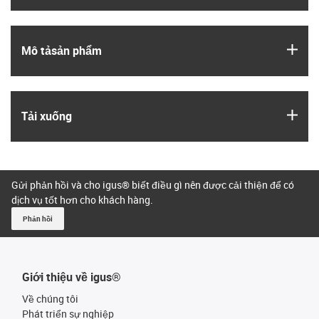
igus
Mô tả­sản phẩm
igus
Tải xuống
Gửi phản hồi và cho igus® biết điều gì nên được cải thiện để có
dịch vụ tốt hơn cho khách hàng.
Phản hồi
Giới thiệu về igus®
Về chúng tôi
Phát triển sự nghiệp