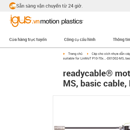
Sẵn sàng vận chuyển từ 24 giờ.
Cửa hàng trực tuyến
Công cụ cấu hình
Thông ti
igus-icon-arrow-right
igus-icon-arrow-right
Trang chủ
Cáp cho xích nhựa dẫn cá
suitable for LinMoT P10-70x...-D01D02-MS, ba
readycable® moto
MS, basic cable