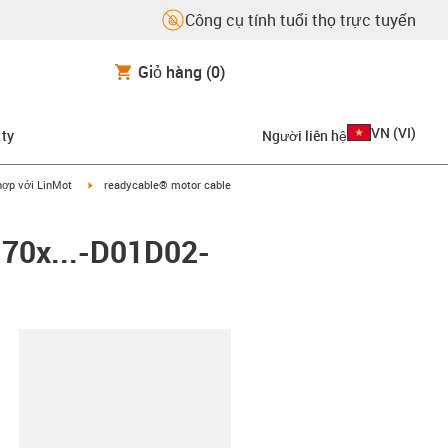
Công cụ tính tuổi thọ trực tuyến
Giỏ hàng
(0)
VN
(
VI
)
 ty
Người liên hệ
on-arrow-right
igus-icon-arrow-right
hợp với LinMot
readycable® motor cable
-70x...-D01D02-
copy-clipboard