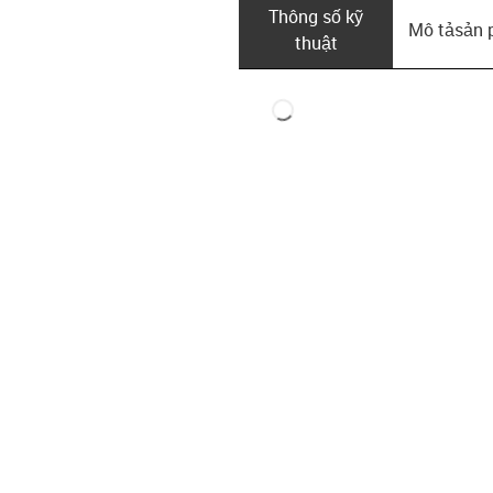
Thông số kỹ
Mô tả­sản
thuật