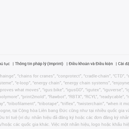
hủ tục
Thông tin pháp lý (Imprint)
Điều khoản và Điều kiện
Cài đặ
ainge”, “chains for cranes”, “conprotect”, “cradle-chain”, “CTD”, “d
teme”, “e-loop”, “energy chain”, “energy chain systems”, “enjoyneering
us improves what moves”, “igus:bike”, “igusGO”, “igutex”, “iguverse”,
“polymore”, “print2mold”, “Rawbot”, “RBTX”, “RCYL”, “readycable”, “
”, “tribofilament”, “tribotape”, “triflex”, “twisterchain”, “when it 
ogne, tại Cộng hòa Liên bang Đức cũng như tại nhiều quốc gia và
ữu trí tuệ (ví dụ: nhãn hiệu đã đăng ký hoặc các đơn đăng ký nh
và/hoặc các quốc gia khác. Việc một nhãn hiệu, logo hoặc khẩu 