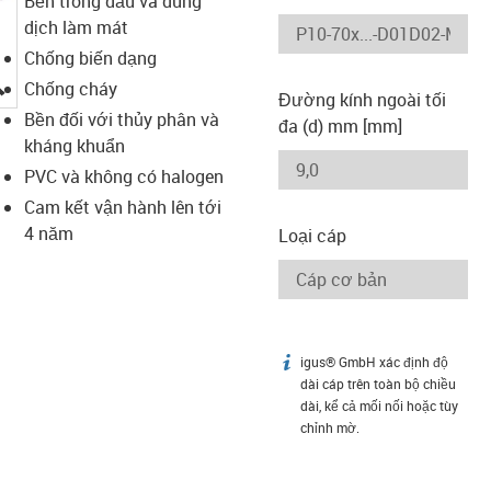
Bền trong dầu và dung
dịch làm mát
Chống biến dạng
igus-icon-lupe
Chống cháy
Đường kính ngoài tối
Bền đối với thủy phân và
đa (d) mm [mm]
kháng khuẩn
PVC và không có halogen
Cam kết vận hành lên tới
4 năm
Loại cáp
igus® GmbH xác định độ
igus-icon-info
dài cáp trên toàn bộ chiều
dài, kể cả mối nối hoặc tùy
chỉnh mờ.