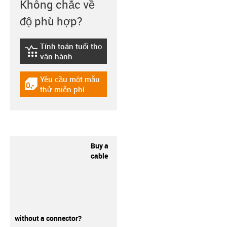
Không chắc về
độ phù hợp?
Tính toán tuổi thọ
igus-icon-lebensdauerrechner
vận hành
Yêu cầu một mẫu
igus-icon-gratismuster
thử miễn phí
Buy a
cable
without a connector?