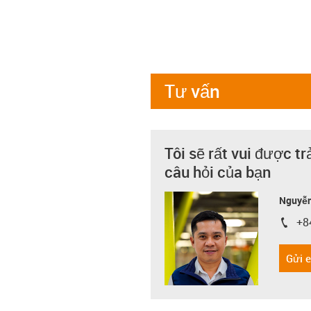
Tư vấn
Tôi sẽ rất vui được tr
câu hỏi của bạn
Nguyễn
+8
igus-i
Gửi 