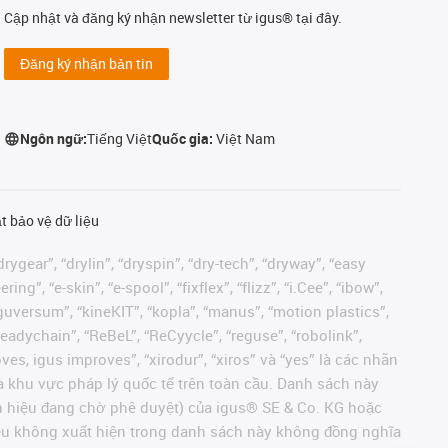
Cập nhật và đăng ký nhận newsletter từ igus® tại đây.
Đăng ký nhận bản tin
Ngôn ngữ:
Tiếng Việt
Quốc gia:
Việt Nam
t bảo vệ dữ liệu
rygear”, “drylin”, “dryspin”, “dry-tech”, “dryway”, “easy
”, “e-skin”, “e-spool”, “fixflex”, “flizz”, “i.Cee”, “ibow”,
 “iguversum”, “kineKIT”, “kopla”, “manus”, “motion plastics”,
readychain”, “ReBeL”, “ReCyycle”, “reguse”, “robolink”,
moves, igus improves”, “xirodur”, “xiros” và “yes” là các nhãn
 khu vực pháp lý quốc tế trên toàn cầu. Danh sách này
ãn hiệu đang chờ phê duyệt) của igus® SE & Co. KG hoặc
hiệu không xuất hiện trong danh sách này không đồng nghĩa