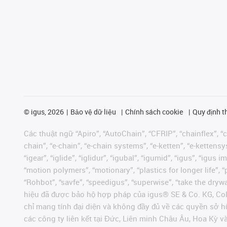
©
igus, 2026
Bảo vệ dữ liệu
Chính sách cookie
Quy định t
Các thuật ngữ “Apiro”, “AutoChain”, “CFRIP”, “chainflex”, “ch
chain”, “e-chain”, “e-chain systems”, “e-ketten”, “e-kettensys
“igear”, “iglide”, “iglidur”, “igubal”, “igumid”, “igus”, “ig
“motion polymers”, “motionary”, “plastics for longer life”, 
“Rohbot”, “savfe”, “speedigus”, “superwise”, “take the dryway
hiệu đã được bảo hộ hợp pháp của igus® SE & Co. KG, Col
chỉ mang tính đại diện và không đầy đủ về các quyền sở h
các công ty liên kết tại Đức, Liên minh Châu Âu, Hoa Kỳ 