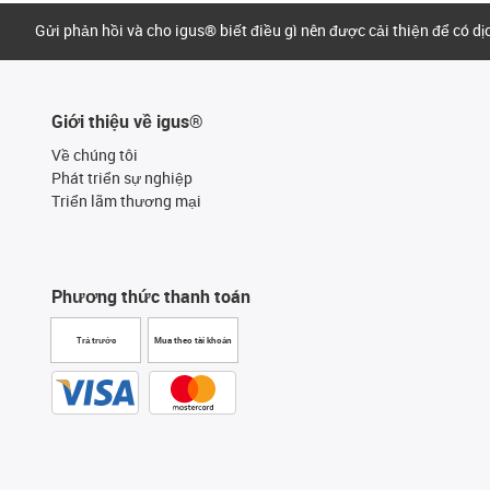
Gửi phản hồi và cho igus® biết điều gì nên được cải thiện để có d
Giới thiệu về igus®
Về chúng tôi
Phát triển sự nghiệp
Triển lãm thương mại
Phương thức thanh toán
Trả trước
Mua theo tài khoản