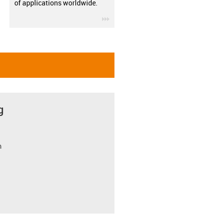
of applications worldwide.
igus-icon-3arrow
g
m