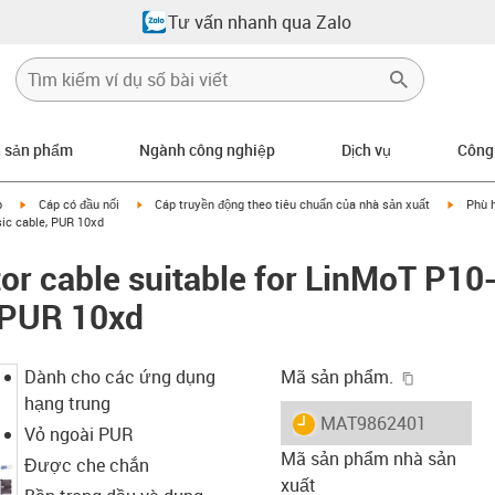
Tư vấn nhanh qua Zalo
n sản phẩm
Ngành công nghiệp
Dịch vụ
Công
igus-icon-arrow-right
igus-icon-arrow-right
igus-ic
p
Cáp có đầu nối
Cáp truyền động theo tiêu chuẩn của nhà sản xuất
Phù 
sic cable, PUR 10xd
r cable suitable for LinMoT P10
, PUR 10xd
igus-icon-
Dành cho các ứng dụng
Mã sản phẩm.
hạng trung
igus-icon-lieferzeit
MAT9862401
Vỏ ngoài PUR
Mã sản phẩm nhà sản
Được che chắn
xuất