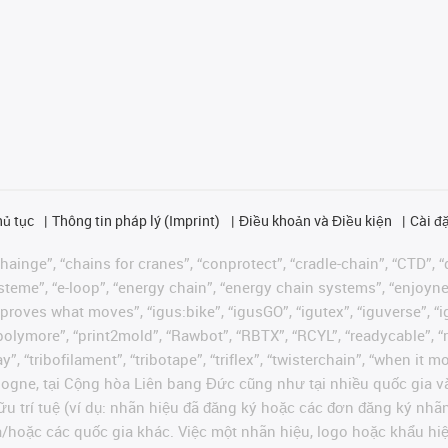
hủ tục
Thông tin pháp lý (Imprint)
Điều khoản và Điều kiện
Cài đặ
ainge”, “chains for cranes”, “conprotect”, “cradle-chain”, “CTD”, “d
teme”, “e-loop”, “energy chain”, “energy chain systems”, “enjoyneering
us improves what moves”, “igus:bike”, “igusGO”, “igutex”, “iguverse”,
“polymore”, “print2mold”, “Rawbot”, “RBTX”, “RCYL”, “readycable”, “
”, “tribofilament”, “tribotape”, “triflex”, “twisterchain”, “when it 
ogne, tại Cộng hòa Liên bang Đức cũng như tại nhiều quốc gia và
ữu trí tuệ (ví dụ: nhãn hiệu đã đăng ký hoặc các đơn đăng ký nh
và/hoặc các quốc gia khác. Việc một nhãn hiệu, logo hoặc khẩu 