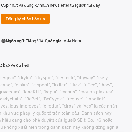
Cập nhật và đăng ký nhận newsletter từ igus® tại đây.
Đăng ký nhận bản tin
Ngôn ngữ:
Tiếng Việt
Quốc gia:
Việt Nam
t bảo vệ dữ liệu
rygear”, “drylin”, “dryspin”, “dry-tech”, “dryway”, “easy
”, “e-skin”, “e-spool”, “fixflex”, “flizz”, “i.Cee”, “ibow”,
 “iguversum”, “kineKIT”, “kopla”, “manus”, “motion plastics”,
readychain”, “ReBeL”, “ReCyycle”, “reguse”, “robolink”,
moves, igus improves”, “xirodur”, “xiros” và “yes” là các nhãn
 khu vực pháp lý quốc tế trên toàn cầu. Danh sách này
ãn hiệu đang chờ phê duyệt) của igus® SE & Co. KG hoặc
hiệu không xuất hiện trong danh sách này không đồng nghĩa