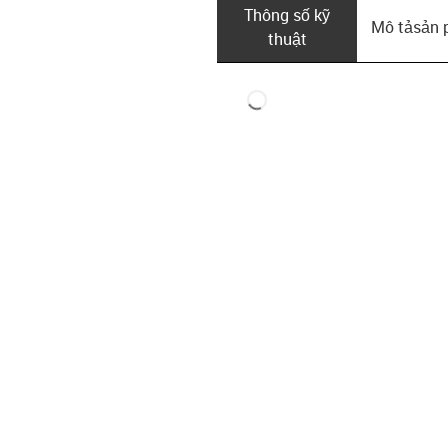
Thông số kỹ
Mô tả­sản
thuật