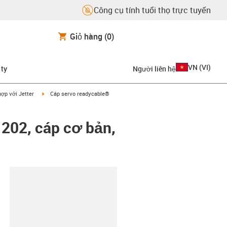
Công cụ tính tuổi thọ trực tuyến
Giỏ hàng
(0)
VN
(
VI
)
 ty
Người liên hệ
on-arrow-right
igus-icon-arrow-right
ợp với Jetter
Cáp servo readycable®
 202, cáp cơ bản,
copy-clipboard