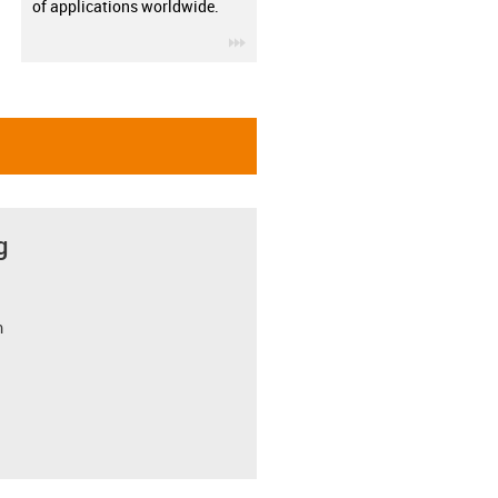
of applications worldwide.
igus-icon-3arrow
g
m