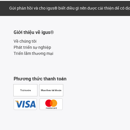
Gửi phản hồi và cho igus® biết điều gì nên được cải thiện để có d
Giới thiệu về igus®
Về chúng tôi
Phát triển sự nghiệp
Triển lãm thương mại
Phương thức thanh toán
Trả trước
Mua theo tài khoản