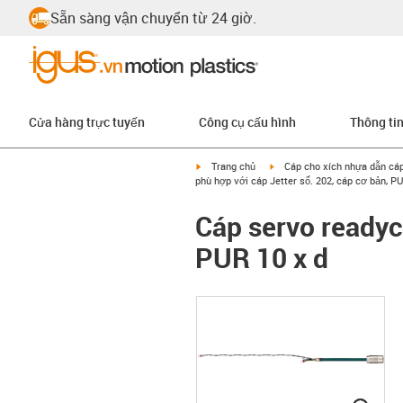
Sẵn sàng vận chuyển từ 24 giờ.
Cửa hàng trực tuyến
Công cụ cấu hình
Thông ti
igus-icon-arrow-right
igus-icon-arrow-right
Trang chủ
Cáp cho xích nhựa dẫn cá
phù hợp với cáp Jetter số. 202, cáp cơ bản, PU
Cáp servo readyc
PUR 10 x d