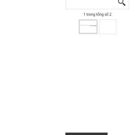
igus
igus
1 trong tổng số 2