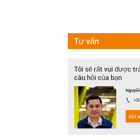
Tư vấn
Tôi sẽ rất vui được tr
câu hỏi của bạn
Nguyễn
+8
igus-i
Gửi 