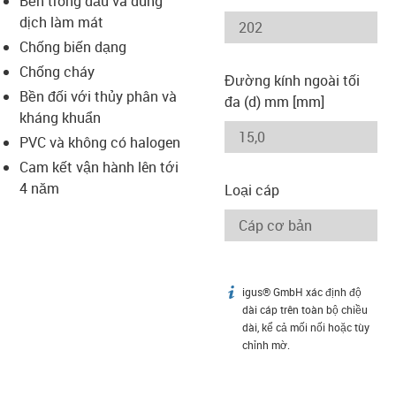
Bền trong dầu và dung
-icon-lupe
-icon-lupe
dịch làm mát
Chống biến dạng
Chống cháy
Đường kính ngoài tối
Bền đối với thủy phân và
đa (d) mm [mm]
kháng khuẩn
PVC và không có halogen
Cam kết vận hành lên tới
4 năm
Loại cáp
igus® GmbH xác định độ
igus-icon-info
dài cáp trên toàn bộ chiều
dài, kể cả mối nối hoặc tùy
chỉnh mờ.