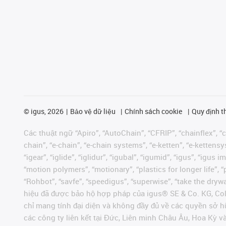
©
igus, 2026
Bảo vệ dữ liệu
Chính sách cookie
Quy định t
Các thuật ngữ “Apiro”, “AutoChain”, “CFRIP”, “chainflex”, “ch
chain”, “e-chain”, “e-chain systems”, “e-ketten”, “e-kettensys
“igear”, “iglide”, “iglidur”, “igubal”, “igumid”, “igus”, “ig
“motion polymers”, “motionary”, “plastics for longer life”, 
“Rohbot”, “savfe”, “speedigus”, “superwise”, “take the dryway
hiệu đã được bảo hộ hợp pháp của igus® SE & Co. KG, Col
chỉ mang tính đại diện và không đầy đủ về các quyền sở h
các công ty liên kết tại Đức, Liên minh Châu Âu, Hoa Kỳ 