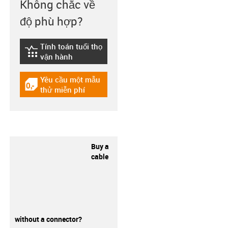
Không chắc về
độ phù hợp?
Tính toán tuổi thọ
igus-icon-lebensdauerrechner
vận hành
Yêu cầu một mẫu
igus-icon-gratismuster
thử miễn phí
Buy a
cable
without a connector?