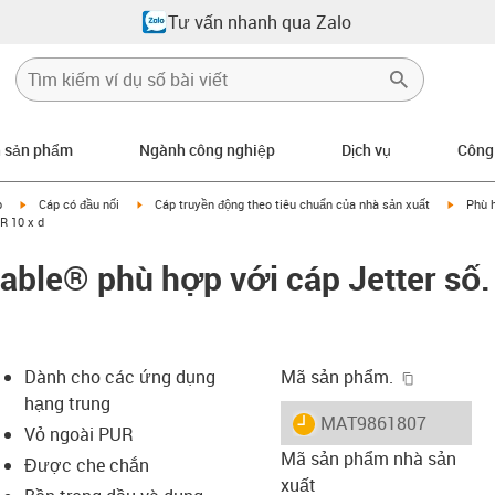
Tư vấn nhanh qua Zalo
n sản phẩm
Ngành công nghiệp
Dịch vụ
Công
igus-icon-arrow-right
igus-icon-arrow-right
igus-ic
p
Cáp có đầu nối
Cáp truyền động theo tiêu chuẩn của nhà sản xuất
Phù h
R 10 x d
able® phù hợp với cáp Jetter số.
igus-icon-
Dành cho các ứng dụng
Mã sản phẩm.
hạng trung
igus-icon-lieferzeit
MAT9861807
Vỏ ngoài PUR
Mã sản phẩm nhà sản
Được che chắn
xuất