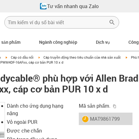
Tư vấn nhanh qua Zalo
n sản phẩm
Ngành công nghiệp
Dịch vụ
Công
igus-icon-arrow-right
igus-icon-arrow-right
igus-ic
p
Cáp có đầu nối
Cáp truyền động theo tiêu chuẩn của nhà sản xuất
Phù h
-CPWM4DF-16AFxx, cáp cơ bản PUR 10 x d
dycable® phù hợp với Allen Brad
, cáp cơ bản PUR 10 x d
igus-icon-
Dành cho ứng dụng hạng
Mã sản phẩm.
nặng
igus-icon-lieferzeit
MAT9861799
Vỏ ngoài PUR
Được che chắn