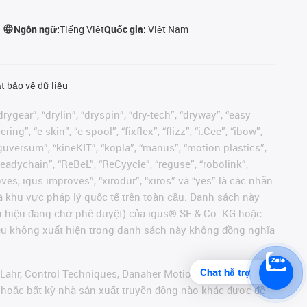
Ngôn ngữ:
Tiếng Việt
Quốc gia:
Việt Nam
t bảo vệ dữ liệu
rygear”, “drylin”, “dryspin”, “dry-tech”, “dryway”, “easy
”, “e-skin”, “e-spool”, “fixflex”, “flizz”, “i.Cee”, “ibow”,
 “iguversum”, “kineKIT”, “kopla”, “manus”, “motion plastics”,
readychain”, “ReBeL”, “ReCyycle”, “reguse”, “robolink”,
moves, igus improves”, “xirodur”, “xiros” và “yes” là các nhãn
 khu vực pháp lý quốc tế trên toàn cầu. Danh sách này
ãn hiệu đang chờ phê duyệt) của igus® SE & Co. KG hoặc
hiệu không xuất hiện trong danh sách này không đồng nghĩa
Chat hỗ trợ
 Lahr, Control Techniques, Danaher Motion, ELAU, FAGOR,
r hoặc bất kỳ nhà sản xuất truyền động nào khác được đề