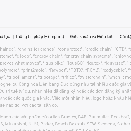
hủ tục
Thông tin pháp lý (Imprint)
Điều khoản và Điều kiện
Cài đặ
ainge”, “chains for cranes”, “conprotect”, “cradle-chain”, “CTD”, “d
teme”, “e-loop”, “energy chain”, “energy chain systems”, “enjoyneering
us improves what moves”, “igus:bike”, “igusGO”, “igutex”, “iguverse”,
“polymore”, “print2mold”, “Rawbot”, “RBTX”, “RCYL”, “readycable”, “
”, “tribofilament”, “tribotape”, “triflex”, “twisterchain”, “when it 
ogne, tại Cộng hòa Liên bang Đức cũng như tại nhiều quốc gia và
ữu trí tuệ (ví dụ: nhãn hiệu đã đăng ký hoặc các đơn đăng ký nh
và/hoặc các quốc gia khác. Việc một nhãn hiệu, logo hoặc khẩu 
uệ nào đối với các tài sản đó.
oanh các sản phẩm của Allen Bradley, B&R, Baumüller, Beckhoff,
VES, Mitsubishi, NUM, Parker, Bosch Rexroth, SEW, Siemens, Stöbe
ều là sản phẩm chính hãng của igus® SE & Co. KG.