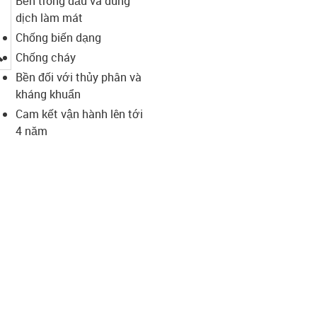
Bền trong dầu và dung
dịch làm mát
Chống biến dạng
igus-icon-lupe
Chống cháy
Bền đối với thủy phân và
kháng khuẩn
Cam kết vận hành lên tới
4 năm