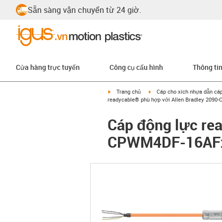
Sẵn sàng vận chuyển từ 24 giờ.
Cửa hàng trực tuyến
Công cụ cấu hình
Thông ti
igus-icon-arrow-right
igus-icon-arrow-right
Trang chủ
Cáp cho xích nhựa dẫn cá
readycable® phù hợp với Allen Bradley 2090
Cáp động lực rea
CPWM4DF-16AFxx