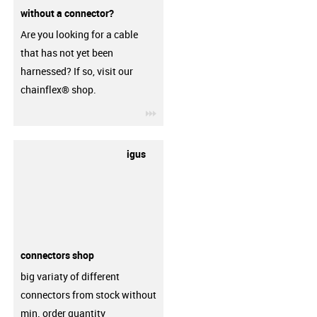
without a connector?
Are you looking for a cable
that has not yet been
harnessed? If so, visit our
chainflex® shop.
igus-icon-3arrow
igus
connectors shop
big variaty of different
connectors from stock without
min. order quantity