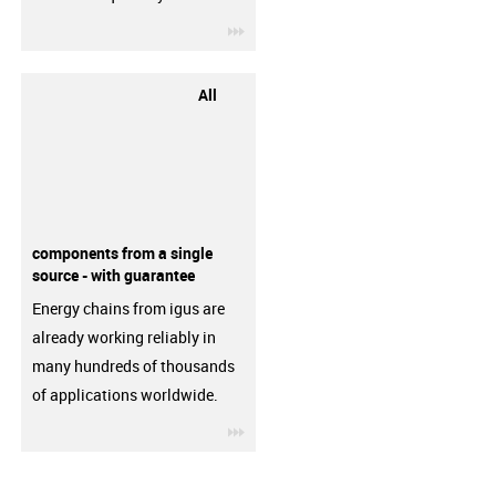
igus-icon-3arrow
All
components from a single
source - with guarantee
Energy chains from igus are
already working reliably in
many hundreds of thousands
of applications worldwide.
igus-icon-3arrow