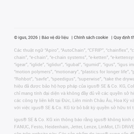
©
igus, 2026
Bảo vệ dữ liệu
Chính sách cookie
Quy định t
Các thuật ngữ “Apiro”, “AutoChain”, “CFRIP”, “chainflex”, “ch
chain”, “e-chain”, “e-chain systems”, “e-ketten”, “e-kettensys
“igear”, “iglide”, “iglidur”, “igubal”, “igumid”, “igus”, “ig
“motion polymers”, “motionary”, “plastics for longer life”, 
“Rohbot”, “savfe”, “speedigus”, “superwise”, “take the dryway
hiệu đã được bảo hộ hợp pháp của igus® SE & Co. KG, Col
chỉ mang tính đại diện và không đầy đủ về các quyền sở h
các công ty liên kết tại Đức, Liên minh Châu Âu, Hoa Kỳ 
với việc igus® SE & Co. KG từ bỏ bất kỳ quyền sở hữu trí t
igus® SE & Co. KG xin thông báo rằng igus® không kinh d
FANUC, Festo, Heidenhain, Jetter, Lenze, LinMot, LTi DRi
cập trên website này. Các sản phẩm do igus® cung cấp đ