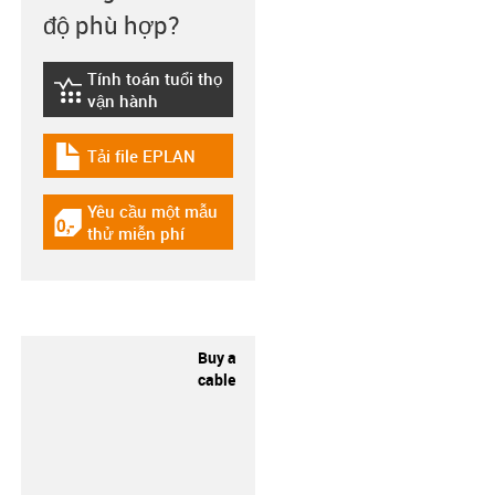
độ phù hợp?
Tính toán tuổi thọ
igus-icon-lebensdauerrechner
vận hành
Tải file EPLAN
igus-icon-download-plan
Yêu cầu một mẫu
igus-icon-gratismuster
thử miễn phí
Buy a
cable