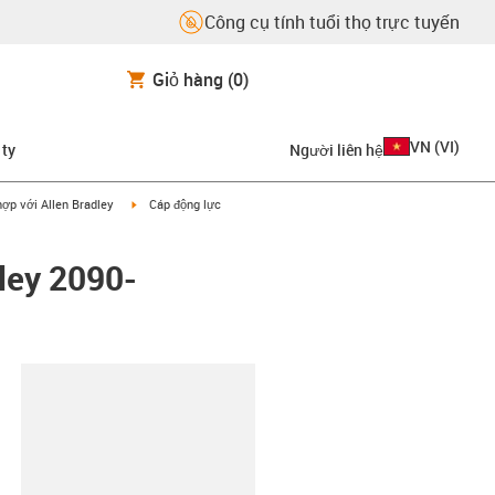
Công cụ tính tuổi thọ trực tuyến
Giỏ hàng
(0)
VN
(
VI
)
 ty
Người liên hệ
on-arrow-right
igus-icon-arrow-right
ợp với Allen Bradley
Cáp động lực
ley 2090-
copy-clipboard