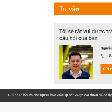
Tư vấn
Tôi sẽ rất vui được tr
câu hỏi của bạn
Nguyễn
+8
igus-i
Gửi 
Gửi phản hồi và cho igus® biết điều gì nên được cải thiện để có d