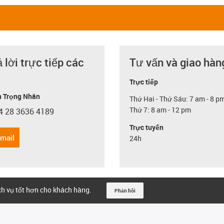
ả lời trực tiếp các
Tư vấn và giao hàn
Trực tiếp
 Trọng Nhân
Thứ Hai - Thứ Sáu: 7 am - 8 p
Thứ 7: 8 am - 12 pm
4 28 3636 4189
con-phone
Trực tuyến
email
24h
ịch vụ tốt hơn cho khách hàng.
Phản hồi