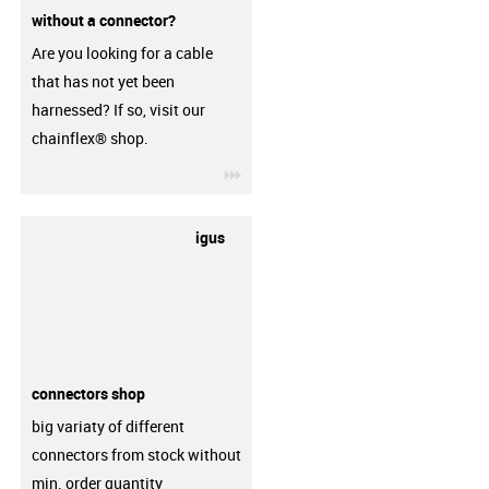
without a connector?
Are you looking for a cable
that has not yet been
harnessed? If so, visit our
chainflex® shop.
igus-icon-3arrow
igus
connectors shop
big variaty of different
connectors from stock without
min. order quantity