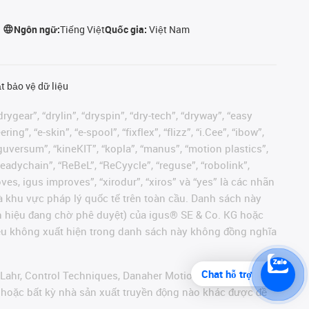
Ngôn ngữ:
Tiếng Việt
Quốc gia:
Việt Nam
t bảo vệ dữ liệu
rygear”, “drylin”, “dryspin”, “dry-tech”, “dryway”, “easy
”, “e-skin”, “e-spool”, “fixflex”, “flizz”, “i.Cee”, “ibow”,
 “iguversum”, “kineKIT”, “kopla”, “manus”, “motion plastics”,
readychain”, “ReBeL”, “ReCyycle”, “reguse”, “robolink”,
moves, igus improves”, “xirodur”, “xiros” và “yes” là các nhãn
 khu vực pháp lý quốc tế trên toàn cầu. Danh sách này
ãn hiệu đang chờ phê duyệt) của igus® SE & Co. KG hoặc
hiệu không xuất hiện trong danh sách này không đồng nghĩa
Chat hỗ trợ
 Lahr, Control Techniques, Danaher Motion, ELAU, FAGOR,
r hoặc bất kỳ nhà sản xuất truyền động nào khác được đề