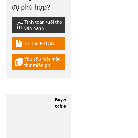
độ phù hợp?
Tính toán tuổi thọ
igus-icon-lebensdauerrechner
vận hành
Tải file EPLAN
igus-icon-download-plan
Yêu cầu một mẫu
igus-icon-gratismuster
thử miễn phí
Buy a
cable