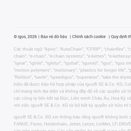
©
igus, 2026
Bảo vệ dữ liệu
Chính sách cookie
Quy định t
Các thuật ngữ “Apiro”, “AutoChain”, “CFRIP”, “chainflex”, “ch
chain”, “e-chain”, “e-chain systems”, “e-ketten”, “e-kettensys
“igear”, “iglide”, “iglidur”, “igubal”, “igumid”, “igus”, “ig
“motion polymers”, “motionary”, “plastics for longer life”, 
“Rohbot”, “savfe”, “speedigus”, “superwise”, “take the dryway
hiệu đã được bảo hộ hợp pháp của igus® SE & Co. KG, Col
chỉ mang tính đại diện và không đầy đủ về các quyền sở h
các công ty liên kết tại Đức, Liên minh Châu Âu, Hoa Kỳ 
với việc igus® SE & Co. KG từ bỏ bất kỳ quyền sở hữu trí t
igus® SE & Co. KG xin thông báo rằng igus® không kinh d
FANUC, Festo, Heidenhain, Jetter, Lenze, LinMot, LTi DRi
cập trên website này. Các sản phẩm do igus® cung cấp đ