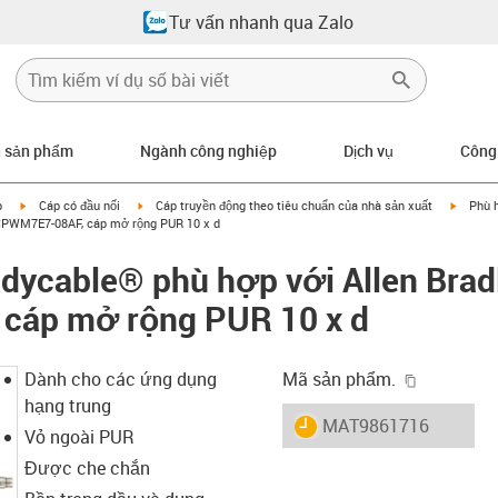
Tư vấn nhanh qua Zalo
n sản phẩm
Ngành công nghiệp
Dịch vụ
Công
igus-icon-arrow-right
igus-icon-arrow-right
igus-ic
p
Cáp có đầu nối
Cáp truyền động theo tiêu chuẩn của nhà sản xuất
Phù h
-CPWM7E7-08AF, cáp mở rộng PUR 10 x d
dycable® phù hợp với Allen Brad
cáp mở rộng PUR 10 x d
igus-icon-
Dành cho các ứng dụng
Mã sản phẩm.
hạng trung
igus-icon-lieferzeit
MAT9861716
Vỏ ngoài PUR
Được che chắn