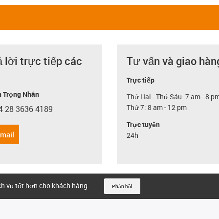
ả lời trực tiếp các
Tư vấn và giao hàn
Trực tiếp
 Trọng Nhân
Thứ Hai - Thứ Sáu: 7 am - 8 p
Thứ 7: 8 am - 12 pm
4 28 3636 4189
con-phone
Trực tuyến
email
24h
ịch vụ tốt hơn cho khách hàng.
Phản hồi