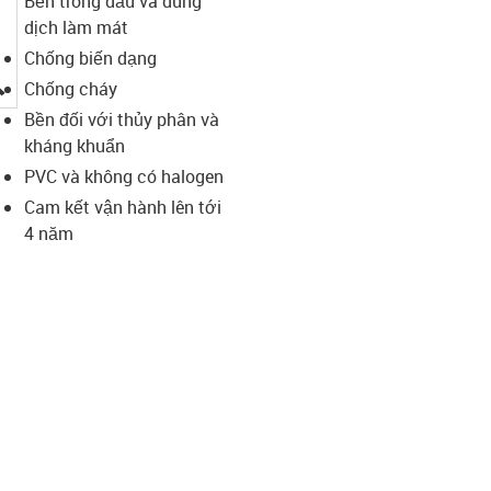
Bền trong dầu và dung
dịch làm mát
Chống biến dạng
igus-icon-lupe
Chống cháy
Bền đối với thủy phân và
kháng khuẩn
PVC và không có halogen
Cam kết vận hành lên tới
4 năm