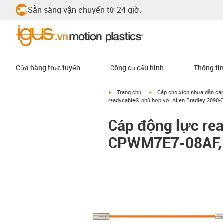
Sẵn sàng vận chuyển từ 24 giờ.
Cửa hàng trực tuyến
Công cụ cấu hình
Thông ti
igus-icon-arrow-right
igus-icon-arrow-right
Trang chủ
Cáp cho xích nhựa dẫn cá
readycable® phù hợp với Allen Bradley 2090
Cáp động lực rea
CPWM7E7-08AF, 