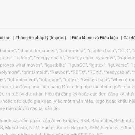
hủ tục
Thông tin pháp lý (Imprint)
Điều khoản và Điều kiện
Cài đặ
ainge”, “chains for cranes”, “conprotect”, “cradle-chain”, “CTD”, “d
teme”, “e-loop”, “energy chain”, “energy chain systems”, “enjoyneering
us improves what moves”, “igus:bike”, “igusGO”, “igutex”, “iguverse”,
“polymore”, “print2mold”, “Rawbot”, “RBTX”, “RCYL”, “readycable”, “
”, “tribofilament”, “tribotape”, “triflex”, “twisterchain”, “when it 
ogne, tại Cộng hòa Liên bang Đức cũng như tại nhiều quốc gia và
ữu trí tuệ (ví dụ: nhãn hiệu đã đăng ký hoặc các đơn đăng ký nh
và/hoặc các quốc gia khác. Việc một nhãn hiệu, logo hoặc khẩu 
uệ nào đối với các tài sản đó.
oanh các sản phẩm của Allen Bradley, B&R, Baumüller, Beckhoff,
VES, Mitsubishi, NUM, Parker, Bosch Rexroth, SEW, Siemens, Stöbe
ều là sản phẩm chính hãng của igus® SE & Co. KG.