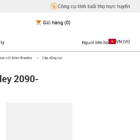
Công cụ tính tuổi thọ trực tuyến
Giỏ hàng
(0)
VN
(
VI
)
 ty
Người liên hệ
on-arrow-right
igus-icon-arrow-right
ợp với Allen Bradley
Cáp động lực
ley 2090-
copy-clipboard