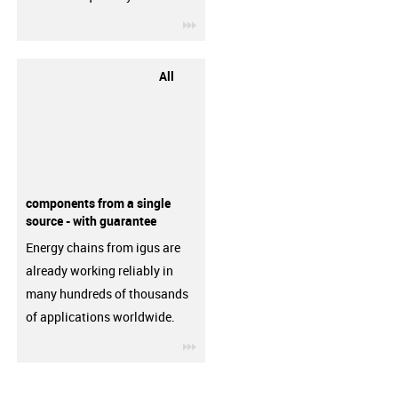
igus-icon-3arrow
All
components from a single
source - with guarantee
Energy chains from igus are
already working reliably in
many hundreds of thousands
of applications worldwide.
igus-icon-3arrow