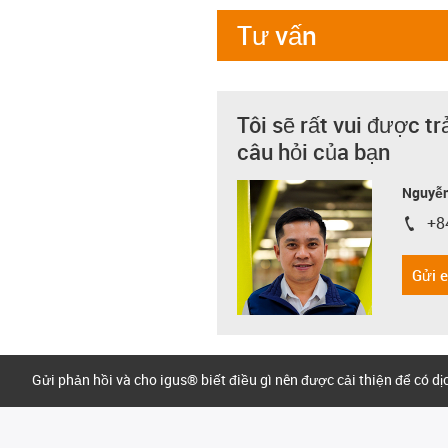
Tư vấn
Tôi sẽ rất vui được tr
câu hỏi của bạn
Nguyễn
+8
igus-i
Gửi 
Gửi phản hồi và cho igus® biết điều gì nên được cải thiện để có d