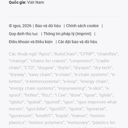
Quốc gia:
Việt Nam
©
igus, 2026
Bảo vệ dữ liệu
Chính sách cookie
Quy định thủ tục
Thông tin pháp lý (Imprint)
Điều khoản và Điều kiện
Cài đặt bảo vệ dữ liệu
Các thuật ngữ “Apiro”, “AutoChain”, “CFRIP”, “chainflex”,
“chainge”, “chains for cranes”, “conprotect”, “cradle-
chain”, “CTD”, “drygear”, “drylin”, “dryspin”, “dry-tech”,
“dryway”, “easy chain”, “e-chain”, “e-chain systems”, “e-
ketten”, “e-kettensysteme”, “e-loop”, “energy chain”,
“energy chain systems”, “enjoyneering”, “e-skin”, “e-
spool”, “fixflex”, “flizz”, “i.Cee”, “ibow”, “igear”, “iglide”,
“iglidur”, “igubal”, “igumid”, “igus”, “igus improves what
moves”, “igus:bike”, “igusGO”, “igutex”, “iguverse”,
“iguversum”, “kineKIT”, “kopla”, “manus”, “motion
plastics”, “motion polymers”, “motionary”, “plastics for