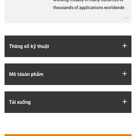
thousands of applications worldwide.
igu
igus
Thông số kỹ thuật
igus
Mô tả­sản phẩm
igus
Tải xuống