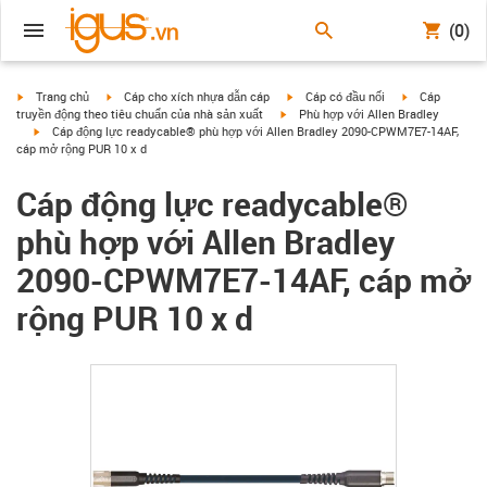
(0)
igus-icon-arrow-right
igus-icon-arrow-right
igus-icon-arrow-right
igus-icon-arrow
Trang chủ
Cáp cho xích nhựa dẫn cáp
Cáp có đầu nối
Cáp
igus-icon-arrow-right
truyền động theo tiêu chuẩn của nhà sản xuất
Phù hợp với Allen Bradley
igus-icon-arrow-right
Cáp động lực readycable® phù hợp với Allen Bradley 2090-CPWM7E7-14AF,
cáp mở rộng PUR 10 x d
Cáp động lực readycable®
phù hợp với Allen Bradley
2090-CPWM7E7-14AF, cáp mở
rộng PUR 10 x d