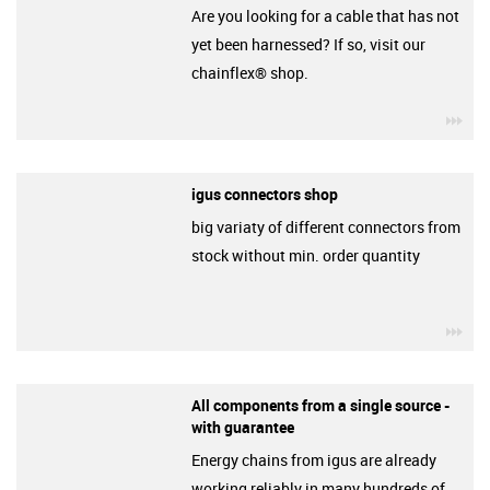
Are you looking for a cable that has not
yet been harnessed? If so, visit our
chainflex® shop.
igu
igus connectors shop
big variaty of different connectors from
stock without min. order quantity
igu
All components from a single source -
with guarantee
Energy chains from igus are already
working reliably in many hundreds of