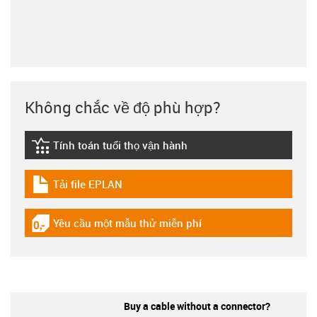
Không chắc về độ phù hợp?
Tính toán tuổi thọ vận hành
igus-icon-lebensdauerrechner
Tải file EPLAN
igus-icon-download-plan
Yêu cầu một mẫu thử miễn phí
igus-icon-gratismuster
Buy a cable without a connector?