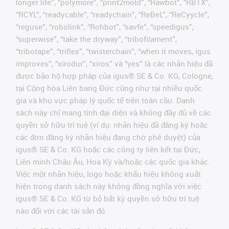
longer life”, “polymore”, “print2mold”, “Rawbot”, “RBTX”,
“RCYL”, “readycable”, “readychain”, “ReBeL”, “ReCyycle”,
“reguse”, “robolink”, “Rohbot”, “savfe”, “speedigus”,
“superwise”, “take the dryway”, “tribofilament”,
“tribotape”, “triflex”, “twisterchain”, “when it moves, igus
improves”, “xirodur”, “xiros” và “yes” là các nhãn hiệu đã
được bảo hộ hợp pháp của igus® SE & Co. KG, Cologne,
tại Cộng hòa Liên bang Đức cũng như tại nhiều quốc
gia và khu vực pháp lý quốc tế trên toàn cầu. Danh
sách này chỉ mang tính đại diện và không đầy đủ về các
quyền sở hữu trí tuệ (ví dụ: nhãn hiệu đã đăng ký hoặc
các đơn đăng ký nhãn hiệu đang chờ phê duyệt) của
igus® SE & Co. KG hoặc các công ty liên kết tại Đức,
Liên minh Châu Âu, Hoa Kỳ và/hoặc các quốc gia khác.
Việc một nhãn hiệu, logo hoặc khẩu hiệu không xuất
hiện trong danh sách này không đồng nghĩa với việc
igus® SE & Co. KG từ bỏ bất kỳ quyền sở hữu trí tuệ
nào đối với các tài sản đó.