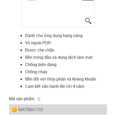
igus-icon-lup
Dành cho ứng dụng hạng nặng
Vỏ ngoài PUR
Được che chắn
Bền trong dầu và dung dịch làm mát
Chống biến dạng
Chống cháy
Bền đối với thủy phân và kháng khuẩn
Cam kết vận hành lên tới 4 năm
igus-icon-copy-clipboard
Mã sản phẩm.
igus-icon-lieferzeit
MAT9861702