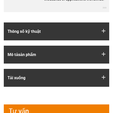
igu
igus
Thông số kỹ thuật
igus
Mô tả­sản phẩm
igus
Tải xuống
Tư vấn