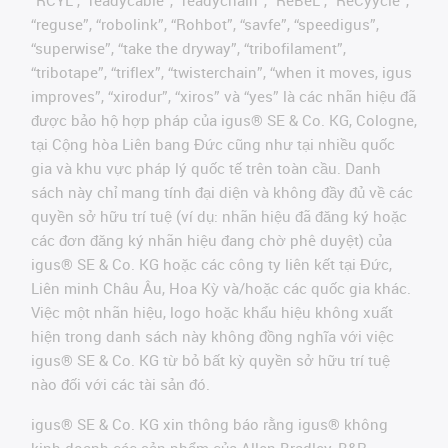
“reguse”, “robolink”, “Rohbot”, “savfe”, “speedigus”,
“superwise”, “take the dryway”, “tribofilament”,
“tribotape”, “triflex”, “twisterchain”, “when it moves, igus
improves”, “xirodur”, “xiros” và “yes” là các nhãn hiệu đã
được bảo hộ hợp pháp của igus® SE & Co. KG, Cologne,
tại Cộng hòa Liên bang Đức cũng như tại nhiều quốc
gia và khu vực pháp lý quốc tế trên toàn cầu. Danh
sách này chỉ mang tính đại diện và không đầy đủ về các
quyền sở hữu trí tuệ (ví dụ: nhãn hiệu đã đăng ký hoặc
các đơn đăng ký nhãn hiệu đang chờ phê duyệt) của
igus® SE & Co. KG hoặc các công ty liên kết tại Đức,
Liên minh Châu Âu, Hoa Kỳ và/hoặc các quốc gia khác.
Việc một nhãn hiệu, logo hoặc khẩu hiệu không xuất
hiện trong danh sách này không đồng nghĩa với việc
igus® SE & Co. KG từ bỏ bất kỳ quyền sở hữu trí tuệ
nào đối với các tài sản đó.
igus® SE & Co. KG xin thông báo rằng igus® không
kinh doanh các sản phẩm của Allen Bradley, B&R,