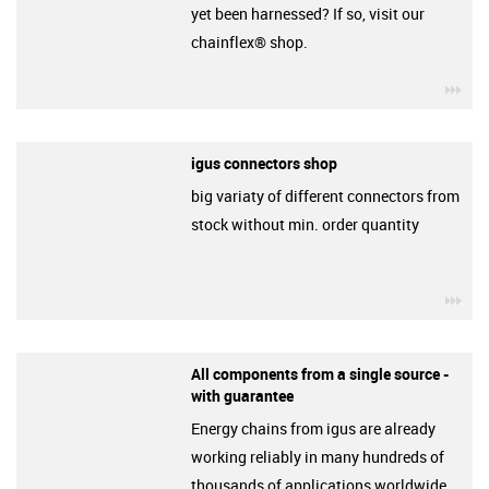
yet been harnessed? If so, visit our
chainflex® shop.
igu
igus connectors shop
big variaty of different connectors from
stock without min. order quantity
igu
All components from a single source -
with guarantee
Energy chains from igus are already
working reliably in many hundreds of
thousands of applications worldwide.