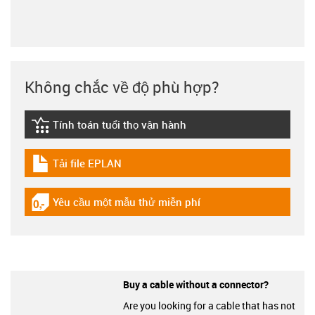
Không chắc về độ phù hợp?
Tính toán tuổi thọ vận hành
igus-icon-lebensdauerrechner
Tải file EPLAN
igus-icon-download-plan
Yêu cầu một mẫu thử miễn phí
igus-icon-gratismuster
Buy a cable without a connector?
Are you looking for a cable that has not