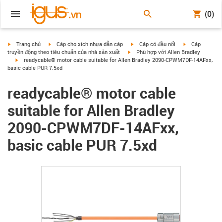
(0)
igus-icon-arrow-right
igus-icon-arrow-right
igus-icon-arrow-right
igus-icon-arrow
Trang chủ
Cáp cho xích nhựa dẫn cáp
Cáp có đầu nối
Cáp
igus-icon-arrow-right
truyền động theo tiêu chuẩn của nhà sản xuất
Phù hợp với Allen Bradley
igus-icon-arrow-right
readycable® motor cable suitable for Allen Bradley 2090-CPWM7DF-14AFxx,
basic cable PUR 7.5xd
readycable® motor cable
suitable for Allen Bradley
2090-CPWM7DF-14AFxx,
basic cable PUR 7.5xd