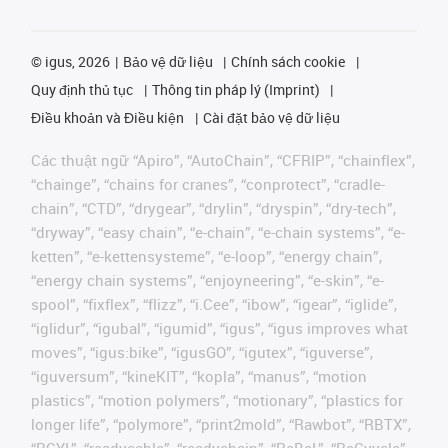
©
igus, 2026
Bảo vệ dữ liệu
Chính sách cookie
Quy định thủ tục
Thông tin pháp lý (Imprint)
Điều khoản và Điều kiện
Cài đặt bảo vệ dữ liệu
Các thuật ngữ “Apiro”, “AutoChain”, “CFRIP”, “chainflex”,
“chainge”, “chains for cranes”, “conprotect”, “cradle-
chain”, “CTD”, “drygear”, “drylin”, “dryspin”, “dry-tech”,
“dryway”, “easy chain”, “e-chain”, “e-chain systems”, “e-
ketten”, “e-kettensysteme”, “e-loop”, “energy chain”,
“energy chain systems”, “enjoyneering”, “e-skin”, “e-
spool”, “fixflex”, “flizz”, “i.Cee”, “ibow”, “igear”, “iglide”,
“iglidur”, “igubal”, “igumid”, “igus”, “igus improves what
moves”, “igus:bike”, “igusGO”, “igutex”, “iguverse”,
“iguversum”, “kineKIT”, “kopla”, “manus”, “motion
plastics”, “motion polymers”, “motionary”, “plastics for
longer life”, “polymore”, “print2mold”, “Rawbot”, “RBTX”,
“RCYL”, “readycable”, “readychain”, “ReBeL”, “ReCyycle”,